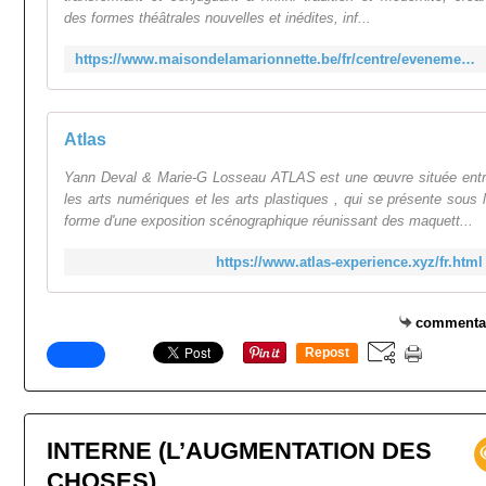
des formes théâtrales nouvelles et inédites, inf...
https://www.maisondelamarionnette.be/fr/centre/evenements-1/lumen/
Atlas
Yann Deval & Marie-G Losseau ATLAS est une œuvre située ent
les arts numériques et les arts plastiques , qui se présente sous 
forme d'une exposition scénographique réunissant des maquett...
https://www.atlas-experience.xyz/fr.html
commenta
Repost
0
INTERNE (L’AUGMENTATION DES
CHOSES)