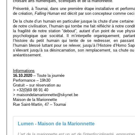
croisant arts numériques, scéniques et de la marionnette.
Présenté, à Tournai, dans une première étape installative et performa
de création,
Falling Human
est décrit par son concepteur comme ceci 
De la chute d’un humain en particulier jusque la chute d’une certaine 
de notre civilisation, l’humain qui tombe me fait réfléchir à notre condi
la fragilité de notre station “debout”, autant d’un point de vue physi
psychologique que sociétal. Il m’interpelle organiquement, partan
l’histoire du petit humain qui tente de se redresser, en passant
l’humain blessé luttant pour se relever, jusqu’à l’Histoire d’Homo Sap
s’élevant jusqu’à sa désincarnation, son remplacement, sa chute ou
anéantissement.
Informations
16.10.2020
– Toute la journée
Performance – 19h30
Gratuit – sur réservation au
> +32(0)69 88 91 40
> maisondelamarionnette@skynet.be
Maison de la Marionnette
Rue Saint-Martin, 47 – Tournai
Lumen - Maison de la Marionnette
L'art de la marionnette est un art de l'interdisciplinarité, empruntan