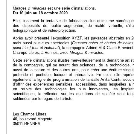
Mirages & miracles
est une série d’installations.
Du 16 juin au 18 octobre 2020
Elles incarnent la tentative de fabrication d'un animisme numérique
des dispositifs de réalité augmentée, de réalité virtuelle, d'illu
holographique et de vidéo-projection.
Après avoir présenté l’exposition XYZT, les paysages abstraits en 2
mais aussi plusieurs spectacles (
Fausses notes et chutes de balles
point c’est tout
et
Hakanaï
), la compagnie Adrien M & Claire B revient
Champs Libres, à Rennes, avec
Mirages & miracles
.
Cette série d’installations illustre merveilleusement la démarche artis
de la compagnie, qui se nourrit des sciences, de la technologie, 
aussi de la nature et des autres arts, pour créer une écriture singuli
profonde et poétique, ludique et interactive. En cela, elle représ
également la ligne de programmation de la salle Anita Conti, souci
d’offrir des expériences sensibles, accessibles, dans lesquelles la 
en œuvre des technologies les plus innovantes, les inspirat
scientifiques, la réflexion sur les questions de société sont touj
sublimées par le regard de l’artiste.
Les Champs Libres
46, boulevard Magenta
35011 RENNES