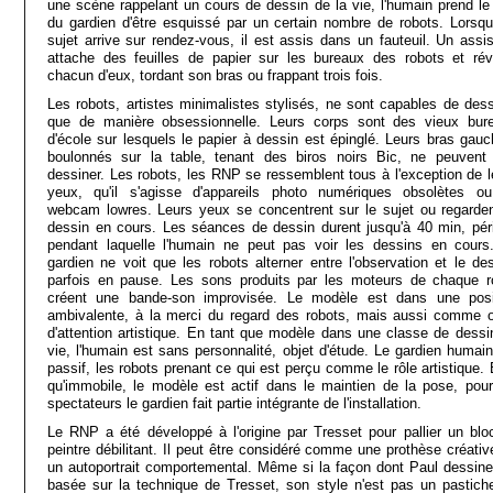
une scène rappelant un cours de dessin de la vie, l'humain prend le 
du gardien d'être esquissé par un certain nombre de robots. Lorsqu
sujet arrive sur rendez-vous, il est assis dans un fauteuil. Un assis
attache des feuilles de papier sur les bureaux des robots et réve
chacun d'eux, tordant son bras ou frappant trois fois.
Les robots, artistes minimalistes stylisés, ne sont capables de dess
que de manière obsessionnelle. Leurs corps sont des vieux bur
d'école sur lesquels le papier à dessin est épinglé. Leurs bras gauc
boulonnés sur la table, tenant des biros noirs Bic, ne peuvent
dessiner. Les robots, les RNP se ressemblent tous à l'exception de l
yeux, qu'il s'agisse d'appareils photo numériques obsolètes o
webcam lowres. Leurs yeux se concentrent sur le sujet ou regarden
dessin en cours. Les séances de dessin durent jusqu'à 40 min, pér
pendant laquelle l'humain ne peut pas voir les dessins en cours
gardien ne voit que les robots alterner entre l'observation et le des
parfois en pause. Les sons produits par les moteurs de chaque r
créent une bande-son improvisée. Le modèle est dans une posi
ambivalente, à la merci du regard des robots, mais aussi comme o
d'attention artistique. En tant que modèle dans une classe de dessi
vie, l'humain est sans personnalité, objet d'étude. Le gardien humain
passif, les robots prenant ce qui est perçu comme le rôle artistique. 
qu'immobile, le modèle est actif dans le maintien de la pose, pour
spectateurs le gardien fait partie intégrante de l'installation.
Le RNP a été développé à l'origine par Tresset pour pallier un blo
peintre débilitant. Il peut être considéré comme une prothèse créativ
un autoportrait comportemental. Même si la façon dont Paul dessine
basée sur la technique de Tresset, son style n'est pas un pastich