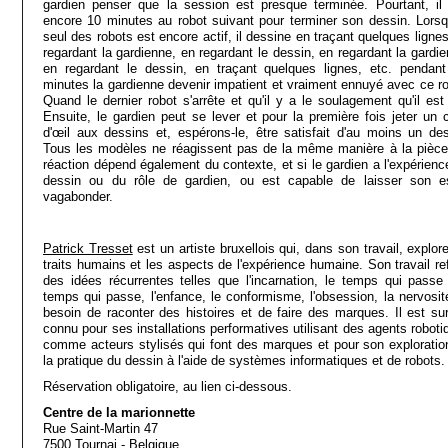
gardien penser que la session est presque terminée. Pourtant, il 
encore 10 minutes au robot suivant pour terminer son dessin. Lorsq
seul des robots est encore actif, il dessine en traçant quelques ligne
regardant la gardienne, en regardant le dessin, en regardant la gardie
en regardant le dessin, en traçant quelques lignes, etc. pendant
minutes la gardienne devenir impatient et vraiment ennuyé avec ce ro
Quand le dernier robot s'arrête et qu'il y a le soulagement qu'il est 
Ensuite, le gardien peut se lever et pour la première fois jeter un 
d'œil aux dessins et, espérons-le, être satisfait d'au moins un des
Tous les modèles ne réagissent pas de la même manière à la pièce
réaction dépend également du contexte, et si le gardien a l'expérienc
dessin ou du rôle de gardien, ou est capable de laisser son es
vagabonder.
Patrick Tresset
est un artiste bruxellois qui, dans son travail, explor
traits humains et les aspects de l'expérience humaine. Son travail ref
des idées récurrentes telles que l'incarnation, le temps qui passe 
temps qui passe, l'enfance, le conformisme, l'obsession, la nervosité
besoin de raconter des histoires et de faire des marques. Il est sur
connu pour ses installations performatives utilisant des agents roboti
comme acteurs stylisés qui font des marques et pour son exploratio
la pratique du dessin à l'aide de systèmes informatiques et de robots.
Réservation obligatoire, au lien ci-dessous.
Centre de la marionnette
Rue Saint-Martin 47
7500 Tournai - Belgique