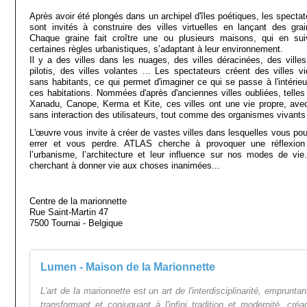
Après avoir été plongés dans un archipel d'îles poétiques, les spectat
sont invités à construire des villes virtuelles en lançant des grai
Chaque graine fait croître une ou plusieurs maisons, qui en sui
certaines règles urbanistiques, s’adaptant à leur environnement.
Il y a des villes dans les nuages, des villes déracinées, des villes
pilotis, des villes volantes ... Les spectateurs créent des villes vi
sans habitants, ce qui permet d'imaginer ce qui se passe à l'intérieu
ces habitations. Nommées d'après d'anciennes villes oubliées, telles
Xanadu, Canope, Kerma et Kite, ces villes ont une vie propre, ave
sans interaction des utilisateurs, tout comme des organismes vivants 
L'œuvre vous invite à créer de vastes villes dans lesquelles vous pou
errer et vous perdre. ATLAS cherche à provoquer une réflexion
l’urbanisme, l’architecture et leur influence sur nos modes de vie
cherchant à donner vie aux choses inanimées...
Centre de la marionnette
Rue Saint-Martin 47
7500 Tournai - Belgique
Lumen - Maison de la Marionnette
L'art de la marionnette est un art de l'interdisciplinarité, empruntan
transformant et conjuguant à l'infini tradition et modernité, créa