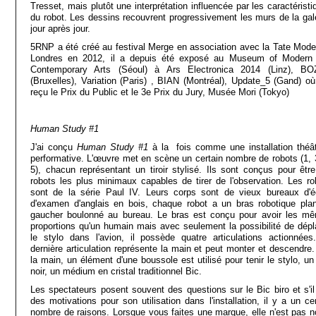
Tresset, mais plutôt une interprétation influencée par les caractérist
du robot. Les dessins recouvrent progressivement les murs de la gale
jour après jour.
5RNP a été créé au festival Merge en association avec la Tate Mode
Londres en 2012, il a depuis été exposé au Museum of Modern
Contemporary Arts (Séoul) à Ars Electronica 2014 (Linz), B
(Bruxelles), Variation (Paris) , BIAN (Montréal), Update_5 (Gand) où 
reçu le Prix du Public et le 3e Prix du Jury, Musée Mori (Tokyo)
Human Study #1
J'ai conçu
Human Study #1
à la fois comme une installation théât
performative. L'œuvre met en scène un certain nombre de robots (1, 
5), chacun représentant un tiroir stylisé. Ils sont conçus pour être
robots les plus minimaux capables de tirer de l'observation. Les ro
sont de la série Paul IV. Leurs corps sont de vieux bureaux d'é
d'examen d'anglais en bois, chaque robot a un bras robotique plan
gaucher boulonné au bureau. Le bras est conçu pour avoir les m
proportions qu'un humain mais avec seulement la possibilité de dépl
le stylo dans l'avion, il possède quatre articulations actionnées
dernière articulation représente la main et peut monter et descendre.
la main, un élément d'une boussole est utilisé pour tenir le stylo, un
noir, un médium en cristal traditionnel Bic.
Les spectateurs posent souvent des questions sur le Bic biro et s'il
des motivations pour son utilisation dans l'installation, il y a un ce
nombre de raisons. Lorsque vous faites une marque, elle n'est pas no