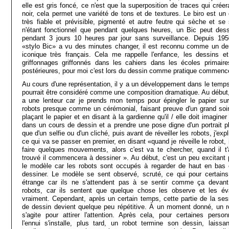
elle est gris foncé, ce n'est que la superposition de traces qui créer
noir, cela permet une variété de tons et de textures. Le biro est un o
très fiable et prévisible, pigmenté et autre feutre qui sèche et se s
n'étant fonctionnel que pendant quelques heures, un Bic peut dess
pendant 3 jours 10 heures par jour sans surveillance. Depuis 195
«stylo Bic» a vu des minutes changer, il est reconnu comme un de
iconique très français. Cela me rappelle l'enfance, les dessins et
griffonnages griffonnés dans les cahiers dans les écoles primaire
postérieures, pour moi c'est lors du dessin comme pratique commen
Au cours d'une représentation, il y a un développement dans le temps
pourrait être considéré comme une composition dramatique. Au début, 
a une lenteur car je prends mon temps pour épingler le papier sur
robots presque comme un cérémonial, faisant preuve d'un grand soi
plaçant le papier et en disant à la gardienne qu'il / elle doit imaginer
dans un cours de dessin et a prendre une pose digne d'un portrait pl
que d'un selfie ou d'un cliché, puis avant de réveiller les robots, j'exp
ce qui va se passer en premier, en disant «quand je réveille le robot, 
faire quelques mouvements, alors c'est va te chercher, quand il t'
trouvé il commencera à dessiner ». Au début, c'est un peu excitant 
le modèle car les robots sont occupés à regarder de haut en bas 
dessiner. Le modèle se sent observé, scruté, ce qui pour certains
étrange car ils ne s'attendent pas à se sentir comme ça devant
robots, car ils sentent que quelque chose les observe et les év
vraiment. Cependant, après un certain temps, cette partie de la ses
de dessin devient quelque peu répétitive. À un moment donné, un r
s'agite pour attirer l'attention. Après cela, pour certaines person
l'ennui s'installe, plus tard, un robot termine son dessin, laissan