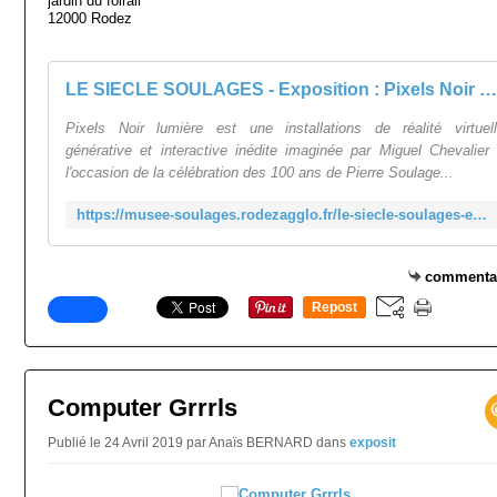
jardin du foirail
12000 Rodez
LE SIECLE SOULAGES - Exposition : Pixels Noir Lumière, Miguel Chevalier au musée Soulages * Musée Soulages Rodez
Pixels Noir lumière est une installations de réalité virtuel
générative et interactive inédite imaginée par Miguel Chevalier
l'occasion de la célébration des 100 ans de Pierre Soulage...
https://musee-soulages.rodezagglo.fr/le-siecle-soulages-exposition-pixels-noir-lumiere-miguel-chevalier-au-musee-soulages/
commenta
Repost
0
Computer Grrrls
Publié le 24 Avril 2019 par Anaïs BERNARD
dans
exposit