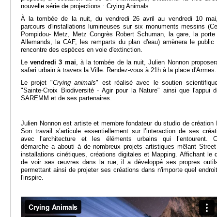
nouvelle série de projections : Crying Animals.
À la tombée de la nuit, du vendredi 26 avril au vendredi 10 mai
parcours d'installations lumineuses sur six monuments messins (Ce
Pompidou- Metz, Metz Congrès Robert Schuman, la gare, la porte
Allemands, la CAF, les remparts du plan d'eau) amènera le public 
rencontre des espèces en voie d'extinction.
Le
vendredi 3 mai
, à la tombée de la nuit, Julien Nonnon proposer
safari urbain à travers la Ville. Rendez-vous à 21h à la place d'Armes.
Le projet "
Crying animals
" est réalisé avec le soutien scientifiqu
"Sainte-Croix Biodiversité - Agir pour la Nature" ainsi que l'appui d
SAREMM et de ses partenaires.
Julien Nonnon est artiste et membre fondateur du studio de création 
Son travail s’articule essentiellement sur l’interaction de ses créat
avec l’architecture et les éléments urbains qui l’entourent. C
démarche a abouti à de nombreux projets artistiques mêlant Street-
installations cinétiques, créations digitales et Mapping. Affichant le 
de voir ses œuvres dans la rue, il a développé ses propres outils
permettant ainsi de projeter ses créations dans n'importe quel endroit
l'inspire.