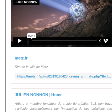
metz.fr
Site de la ville de Metz
https://metz.fr/actus/2019/190423_crying_animals.php?fbclid=IwAR0yXteHQ1yavP0_88lIoc9udWEyPBv8zox6u4G57SNpqOlO40F9oJB5VQo
JULIEN NONNON | Home
Artiste et membre fondateur du studio de création Le3, son trava
s'articule essentiellement sur l'interaction de ses créations av