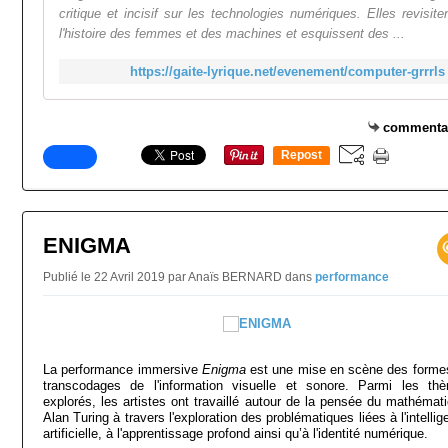
critique et incisif sur les technologies numériques. Elles revisite
l'histoire des femmes et des machines et esquissent des ...
https://gaite-lyrique.net/evenement/computer-grrrls
commenta
Repost
0
ENIGMA
Publié le 22 Avril 2019 par Anaïs BERNARD
dans
performance
La performance immersive
Enigma
est une mise en scène des forme
transcodages de l'information visuelle et sonore. Parmi les th
explorés, les artistes ont travaillé autour de la pensée du mathémati
Alan Turing à travers l'exploration des problématiques liées à l'intelli
artificielle, à l'apprentissage profond ainsi qu’à l'identité numérique.