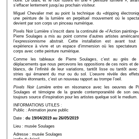
noire. Le blanc et le noir fusent en une « peinture lumière », avan
s’effacer lentement jusqu’au prochain visiteur.
Miguel Chevalier met au point la technique du «dripping électroniq
une peinture de la lumière en perpétuel mouvement où le specta
devient par son corps un pinceau numérique.
Pixels Noir Lumière s’inscrit dans la continuité de «l’Action painting
Pierre Soulages a mis au point comme d’autres artistes américain
l’expressionnisme abstrait. Cette installation est avant tout
expérience à vivre et un espace d’immersion où les spectateurs 
corps avec cette peinture numérique.
Comme les tableaux de Pierre Soulages, c’est au grès de
déplacements que nous percevons les oppositions de ces noirs et de
blancs, de l’infinité de leur variations, tantôt lisse ou tantôt avec
stries qui émanent du mur ou du sol. L’oeuvre révèle des effet
matière étonnants, c’est un nouveau rapport au trompe l’oeil.
Pixels Noir Lumièr
e entre en résonance avec les oeuvres de Pi
Soulages et témoigne de la grande contemporanéité de son oeu
toujours source d’inspiration pour les artistes quelque soit le medium.
INFORMATIONS UTILES :
Public : Animation jeune public
Date :
du 19/04/2019 au 26/05/2019
Lieu : musée Soulages
Adresse : musée Soulages