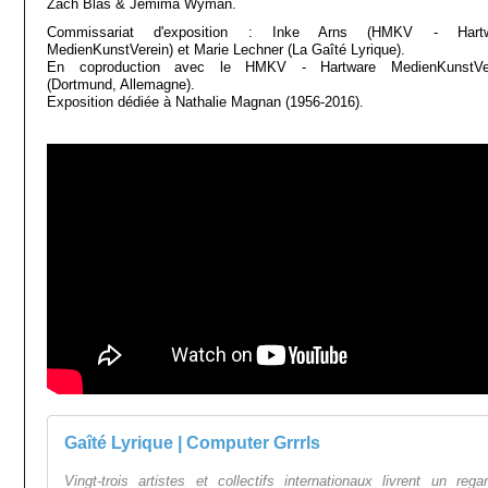
Zach Blas & Jemima Wyman.
Commissariat d'exposition : Inke Arns (HMKV - Hartw
MedienKunstVerein) et Marie Lechner (La Gaîté Lyrique).
En coproduction avec le HMKV - Hartware MedienKunstVe
(Dortmund, Allemagne).
Exposition dédiée à Nathalie Magnan (1956-2016).
Gaîté Lyrique | Computer Grrrls
Vingt-trois artistes et collectifs internationaux livrent un rega