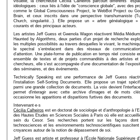
visuelle, la chercheuse Cécilia Calheiros parcourt différents "espa
idéologiques : ceux liés à l'idée de "conscience globale", avec des pr
comme le Global Consciousness Project, le WebBot Project ou Go
Brain, et ceux inscrits dans une perspective transhumaniste (Tu
Church, singularité...). Elle propose un « arbre généalogique »
courants et des principaux acteurs.
Les artistes Jeff Guess et Gwenola Wagon réactivent Média Médium
Haunted by Algorithms, deux parties d’un projet de recherche explo
les multiples possibilités au travers desquelles le vivant, le machiniq
le spectral s’entrelacent dans des réseaux de communicatio
d’attention. Une plate-forme de publication en temps réel consiste e
ensemble de textes et de projets commandités à des artistes et
chercheurs, elle s’est accompagnée d’une documentation de l’exposit
des séminaires, et des événements.
Technically Speaking est une performance de Jeff Guess réacti
l'installation Self-Sorting Documents. Elle propose un trajet spécif
parmi une grande collection de documents. La voix devient l'interface
permet d'interagir avec cette archive d'images et de mots clé
occasionne les apparitions et disparitions furtives des documents.
Intervenant·e·s
Cécilia Calheiros
est en doctorat de sociologie et d’anthropologie à l’
des Hautes Etudes en Sciences Sociales à Paris où elle est accueilli
sein du Cesor. Ses recherches portent sur les façons dont
technosciences et les environnements technoscientifiques suscitent
croyances autour de la notion de dépassement de soi.
Jeff Guess
est artiste et professeur à l'École Nationale Supérieure d'