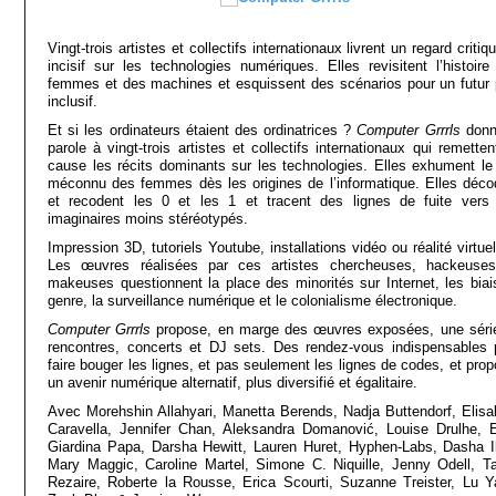
Vingt-trois artistes et collectifs internationaux livrent un regard critiq
incisif sur les technologies numériques. Elles revisitent l’histoire
femmes et des machines et esquissent des scénarios pour un futur 
inclusif.
Et si les ordinateurs étaient des ordinatrices ?
Computer Grrrls
donn
parole à vingt-trois artistes et collectifs internationaux qui remette
cause les récits dominants sur les technologies. Elles exhument le 
méconnu des femmes dès les origines de l’informatique. Elles déco
et recodent les 0 et les 1 et tracent des lignes de fuite vers
imaginaires moins stéréotypés.
Impression 3D, tutoriels Youtube, installations vidéo ou réalité virtu
Les œuvres réalisées par ces artistes chercheuses, hackeuse
makeuses questionnent la place des minorités sur Internet, les biai
genre, la surveillance numérique et le colonialisme électronique.
Computer Grrrls
propose, en marge des œuvres exposées, une séri
rencontres, concerts et DJ sets. Des rendez-vous indispensables 
faire bouger les lignes, et pas seulement les lignes de codes, et prop
un avenir numérique alternatif, plus diversifié et égalitaire.
Avec Morehshin Allahyari, Manetta Berends, Nadja Buttendorf, Elisa
Caravella, Jennifer Chan, Aleksandra Domanović, Louise Drulhe, E
Giardina Papa, Darsha Hewitt, Lauren Huret, Hyphen-Labs, Dasha Il
Mary Maggic, Caroline Martel, Simone C. Niquille, Jenny Odell, Ta
Rezaire, Roberte la Rousse, Erica Scourti, Suzanne Treister, Lu Y