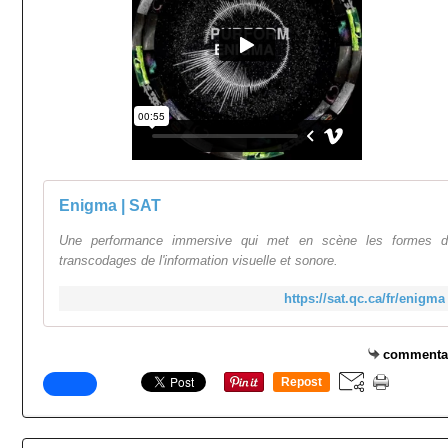
Enigma | SAT
Une performance immersive qui met en scène les formes d
transcodages de l'information visuelle et sonore.
https://sat.qc.ca/fr/enigma
commenta
Repost
0