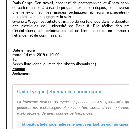
Paris-Cergy. Son travail, constitué de photographies et d’installation
de performances à base de programmes informatiques, est traversé
une réflexion sur les images techniques et leurs enchevêtrem
multiples avec le langage et la voix
Gwenola Wagon
est artiste et maître de conférences dans le départe
arts plastiques de l’Université de Paris 8. Elle réalise des pro
d'installations, de performances et de films exposés en France 
l’étranger, et du commissariat.
Date et heure
mardi 14 mai 2019
à 19h00
Tarif
Accès libre (dans la limite des places disponibles)
Espace
Auditorium
Gaîté Lyrique | Spiritualités numériques
La troisième séance du cycle se penche sur les spiritualités q
génèrent les technologies et se structure autour d'une conféren
exploratoire et de deux courtes performances.
https://gaite-lyrique.net/evenement/spiritualites-numeriques