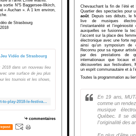
ndre à l’arrêt Emile Mathis.
a sortie N°5 Baggersee-Illkirch,
Chevauchant la fin de l’été et
hé « Auchan ». A 1 km environ,
Quartier des spectacles pour u
che.
août
. Depuis ses débuts, le fe
live de musiques électron
idéo de Strasbourg
l’instantanéité et l’ingéniosit
 2018
auxquelles se fusionne la tec
l’accent sur la place des femm
électronique avec une forte rep
ainsi qu’un symposium de d
Reconnu pour sa rigueur artistiq
par des prestations de qua
Start To Play 2018 - Le Festival 
internationaux que locaux et 
découvertes aux festivaliers
t 2018 dans un nouveau lieu
un esprit communautaire et à l’
vec une surface de jeu plus
Toutes la programmation au lie
ur les tournois et les shows,
En 19 ans, MUTE
https://pixel-museum.fr/?event=start-to-play-2018-le-festival-du-jeu-video-de-strasbourg
comme un rendez-
musique électro
Québec. Il se dé
commentaires
l’originalité des a
epost
0
En plus d’être un