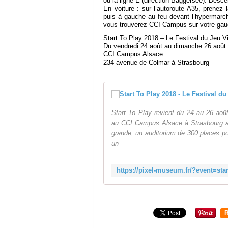
ou la ligne E (direction Baggersee). Desce
En voiture : sur l’autoroute A35, prenez l
puis à gauche au feu devant l’hypermarc
vous trouverez CCI Campus sur votre gau
Start To Play 2018 – Le Festival du Jeu V
Du vendredi 24 août au dimanche 26 août
CCI Campus Alsace
234 avenue de Colmar à Strasbourg
Start To Play revient du 24 au 26 aoû
au CCI Campus Alsace à Strasbourg a
grande, un auditorium de 300 places po
un
R