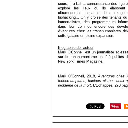
cours, il a fait la connaissance des fig
exploré les lieux où ils élaborent l
ultramodernes, espaces de stockage 
biohacking... On y croise des tenants du 
immortalistes, des programmeurs infor
dans leur coin ou encore des dévelo
Aventures chez les transhumanistes dév
cette galaxie en pleine expansion.
Biographie de l'auteur
Mark O'Connell est un journaliste et essa
sur le transhumanisme ont été publiés d
New York Times Magazine.
Mark O'Connell, 2018,
Aventures chez l
techno-utopistes, hackers et tous ceux q
problème de la mort
, L'Echappée, 270 pag
R