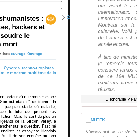
qui visent les m
internationaux,
nshumanistes :
l’innovation et 
Montréal sur la
es, hackers et
culturelle. Voil
ésoudre le
du Canada est he
a mort
année encore.
RD
dans
ouvrage
,
Ouvrage
À titre de minist
je remercie tou
consacré temps et
de ce 19e MUT
meilleurs vœux p
réussis.
en porteur d'un immense espoir
L'Honorable Mélan
 Son but étant d'" améliorer " la
t - jusqu'au stade où maladie,
assé, le futur que prônent ses
fiction. Mais ils sont de plus en
geants de la Silicon Valley, à
lancher sur la question. Fasciné
naliste et essayiste irlandais
Chevauchant la fin de l'
. Au fil de son enquête au long