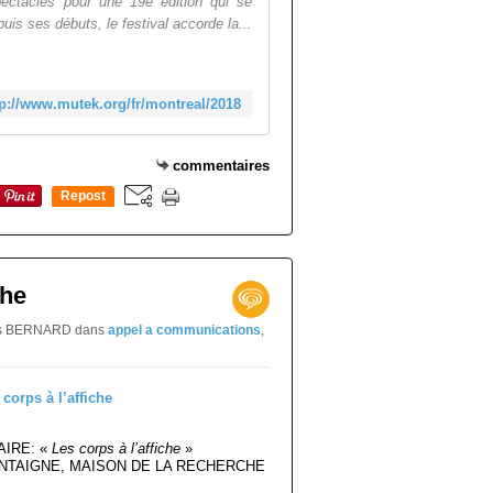
spectacles pour une 19e édition qui se
uis ses débuts, le festival accorde la...
tp://www.mutek.org/fr/montreal/2018
commentaires
Repost
0
che
naïs BERNARD
dans
appel a communications
,
AIRE: «
Les corps à l’affiche
»
NTAIGNE, MAISON DE LA RECHERCHE