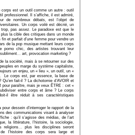
 corps est un outil comme un autre : outil
l professionnel. Il s’affiche, il est admiré,
cœur de nombreux débats, est l’objet de
ersitaires. Un corps voilé est décrié, un
 trop, pas assez. Le paradoxe est que le
 plus la cible des critiques dans un monde
s fin et parfait d’une femme pour vendre un
tars de la pop musique mettant leurs corps
 porno chic, des artistes trouvant leur
s subliment… art, provocation marketing ?
 de la société, mais à se retourner sur des
 peuples en marge du système capitaliste,
jours un enjeu, un « lieu », un outil, un «
ir. Le corps est, par essence, la base de
 ? Qu’en fait-il ? La dichotomie d’AVOIR et
pour paraître, mais je veux ÊTRE : cet «
ubdiviser entre corps et âme ? Le corps
it-il être réduit à ses caractéristiques
a pour dessein d’interroger le rapport de la
ons des communications visant à analyser
iche : qu’il s’agisse des médias, de l’art
e, la littérature, l’histoire, la sociologie,
es religions… plus les disciplines seront
 de l’histoire des corps sera large et