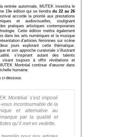
 la rentrée automnale, MUTEK investira le
ne 19e édition qui se tiendra
du 22 au 26
stival accorde la priorité aux prestations
iques et audiovisuelles, soulignant
é des pratiques artistiques contemporaines
hnologie. Cette édition mettra également
es dans les arts numériques et la musique
résentation d’artistes féminines sur scène
eux jours explorant cette thématique.
ue et son approche curatoriale s’illustrant
lité, s’inspirant autant des talents
du Jeu Vidéo de Strasbourg
visant toujours à offrir révélations et
, MUTEK Montréal continue d’œuvrer dans
échelle humaine.
n ci-dessous.
K Montréal s’est imposé
vous incontournable de la
nique et alternative au
marque par la qualité et
rtistes qu’il met en vedette.
 tremplin pour nos artistes