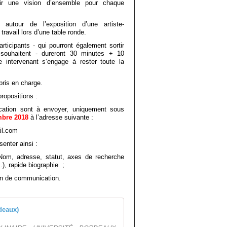
voir une vision d’ensemble pour chaque
autour de l’exposition d’une artiste-
ravail lors d’une table ronde.
rticipants - qui pourront également sortir
e souhaitent - dureront 30 minutes + 10
 intervenant s’engage à rester toute la
 pris en charge.
ropositions :
cation sont à envoyer, uniquement sous
mbre 2018
à l’adresse suivante :
il.com
enter ainsi :
om, adresse, statut, axes de recherche
), rapide biographie ;
on de communication.
Le corps à l'affiche (Bor