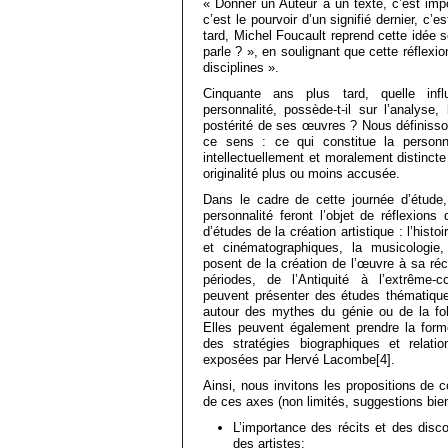
« Donner un Auteur à un texte, c’est impo
c’est le pourvoir d’un signifié dernier, c’e
tard, Michel Foucault reprend cette idée 
parle ? », en soulignant que cette réflexi
disciplines ».
Cinquante ans plus tard, quelle infl
personnalité, possède-t-il sur l’analyse, 
postérité de ses œuvres ? Nous définisso
ce sens : ce qui constitue la personn
intellectuellement et moralement distinct
originalité plus ou moins accusée.
Dans le cadre de cette journée d’étude,
personnalité feront l’objet de réflexion
d’études de la création artistique : l’histoi
et cinématographiques, la musicologie,
posent de la création de l’œuvre à sa réc
périodes, de l’Antiquité à l’extrême-c
peuvent présenter des études thématiqu
autour des mythes du génie ou de la foli
Elles peuvent également prendre la for
des stratégies biographiques et relati
exposées par Hervé Lacombe[4].
Ainsi, nous invitons les propositions de 
de ces axes (non limités, suggestions bie
L’importance des récits et des disc
des artistes;