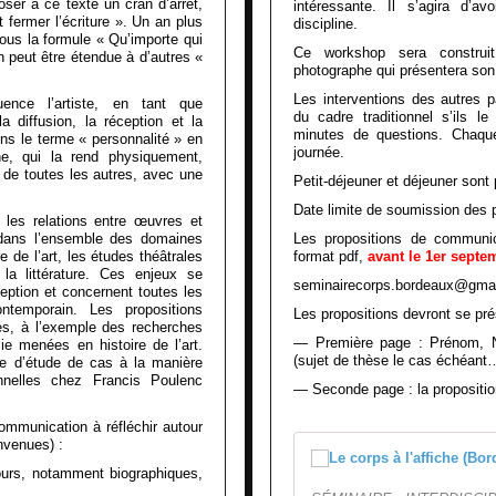
ser à ce texte un cran d’arrêt,
intéressante. Il s’agira d’a
st fermer l’écriture ». Un an plus
discipline.
sous la formule « Qu’importe qui
Ce workshop sera construit 
on peut être étendue à d’autres «
photographe qui présentera son t
Les interventions des autres pa
uence l’artiste, en tant que
du cadre traditionnel s’ils l
la diffusion, la réception et la
minutes de questions. Chaque
ns le terme « personnalité » en
journée.
e, qui la rend physiquement,
e de toutes les autres, avec une
Petit-déjeuner et déjeuner sont
Date limite de soumission des p
 les relations entre œuvres et
s dans l’ensemble des domaines
Les propositions de communi
re de l’art, les études théâtrales
format pdf,
avant le 1er septe
 la littérature. Ces enjeux se
seminairecorps.bordeaux@gma
eption et concernent toutes les
ontemporain. Les propositions
Les propositions devront se prés
es, à l’exemple des recherches
— Première page : Prénom, N
e menées en histoire de l’art.
(sujet de thèse le cas échéant…
me d’étude de cas à la manière
onnelles chez Francis Poulenc
— Seconde page : la propositi
communication à réfléchir autour
nvenues) :
ours, notamment biographiques,