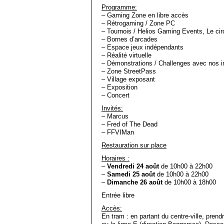
Programme:
– Gaming Zone en libre accès
– Rétrogaming / Zone PC
– Tournois / Helios Gaming Events, Le cir
– Bornes d’arcades
– Espace jeux indépendants
– Réalité virtuelle
– Démonstrations / Challenges avec nos i
– Zone StreetPass
– Village exposant
– Exposition
– Concert
Invités:
– Marcus
– Fred of The Dead
– FFVIMan
Restauration sur place
Horaires :
–
Vendredi 24 août
de 10h00 à 22h00
–
Samedi 25 août
de 10h00 à 22h00
–
Dimanche 26 août
de 10h00 à 18h00
Entrée libre
Accès:
En tram : en partant du centre-ville, prendr