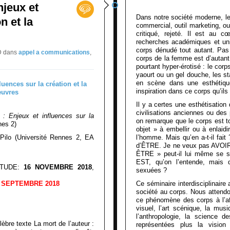
njeux et
Dans notre société moderne, le
n et la
commercial, outil marketing, outi
critiqué, rejeté. Il est au 
recherches académiques et univ
corps dénudé tout autant. Pas
RD
dans
appel a communications
,
corps de la femme est d’autant
pourtant hyper-érotisé : le corp
yaourt ou un gel douche, les s
en scène dans une esthétique
inspiration dans ce corps qu’il
Il y a certes une esthétisation
civilisations anciennes ou des
é : Enjeux et influences sur la
on remarque que le corps est tou
nes 2)
objet » à embellir ou à enlaid
Pilo (Université Rennes 2, EA
l’homme. Mais qu’en a-t-il fait
d’ÊTRE. Je ne veux pas AVOIR 
ÊTRE » peut-il lui même se s
EST, qu’on l’entende, mais do
ÉTUDE:
16 NOVEMBRE 2018
,
sexuées ?
r SEPTEMBRE 2018
Ce séminaire interdisciplinaire 
société au corps. Nous attend
ce phénomène des corps à l’aff
visuel, l’art scénique, la musiqu
l’anthropologie, la science d
èbre texte La mort de l’auteur :
représentées plus la vision