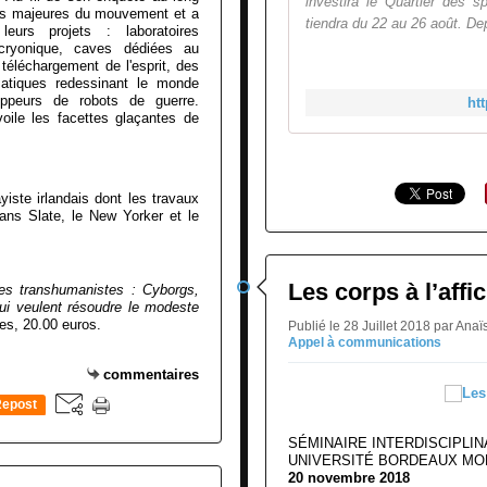
investira le Quartier des 
ures majeures du mouvement et a
tiendra du 22 au 26 août. Dep
eurs projets : laboratoires
cryonique, caves dédiées au
téléchargement de l'esprit, des
matiques redessinant le monde
ppeurs de robots de guerre.
ht
oile les facettes glaçantes de
yiste irlandais dont les travaux
ans Slate, le New Yorker et le
Les corps à l’affi
es transhumanistes : Cyborgs,
ui veulent résoudre le modeste
es, 20.00 euros.
Publié le 28 Juillet 2018 par A
Appel à communications
commentaires
epost
0
SÉMINAIRE INTERDISCIPLIN
UNIVERSITÉ BORDEAUX MO
20 novembre 2018