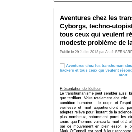
Aventures chez les tra
Cyborgs, techno-utopist
tous ceux qui veulent r
modeste problème de l
Publié le 29 Juillet 2018 par Anaïs BERNA
Présentation de l'éditeur
Le transhumanisme peut sembler aussi bi
que terrifiant. Voire totalement absurde...
condition humaine - le corps et l'espri
vieillesse et mort appartiendront au p
adeptes relève pour l'instant de la science-
plus nombreux, notamment parmi les diri
croire que l'homme vaincra la mort et à p
par ce mouvement en plein essor, le jour
Mark O'Connell est parti à leur rencontre