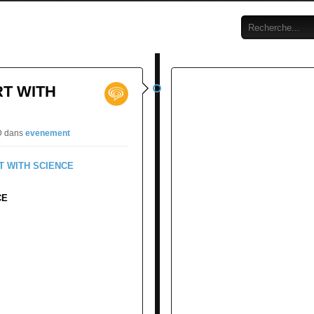
RT WITH
RD
dans
evenement
CE