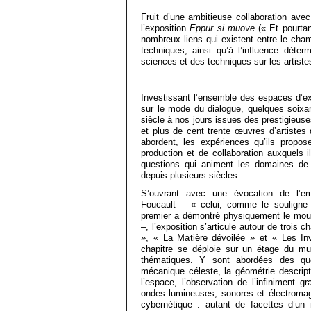
Fruit d’une ambitieuse collaboration ave
l’exposition
Eppur si muove
(« Et pourtan
nombreux liens qui existent entre le cham
techniques, ainsi qu’à l’influence déterm
sciences et des techniques sur les artist
Investissant l’ensemble des espaces d’ex
sur le mode du dialogue, quelques soixan
siècle à nos jours issues des prestigieus
et plus de cent trente œuvres d’artistes q
abordent, les expériences qu’ils propo
production et de collaboration auxquels i
questions qui animent les domaines de 
depuis plusieurs siècles.
S’ouvrant avec une évocation de l’e
Foucault – « celui, comme le souligne l’
premier a démontré physiquement le mou
–, l’exposition s’articule autour de trois
», « La Matière dévoilée » et « Les In
chapitre se déploie sur un étage du mus
thématiques. Y sont abordées des que
mécanique céleste, la géométrie descrip
l’espace, l’observation de l’infiniment gr
ondes lumineuses, sonores et électromagné
cybernétique : autant de facettes d’u