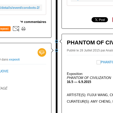
details/event/corobots-2/
commentaires
epost
0
PHANTOM OF CIV
Publié le 28 Juillet 2015 par A
RD
dans
exposit
Exposition:
PHANTOM OF CIVILIZATION
16.5 — 6.9.2015
TAGÉ
ARTISTE(S): FUJUI WANG, 
CURATEUR(S): AMY CHENG,