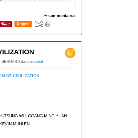
commentaires
Repost
0
ILIZATION
naïs BERNARD
dans
exposit
CHI-TSUNG WU, GOANG-MING YUAN
 KEVIN MUHLEN