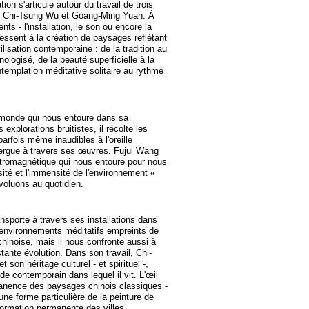
ion s'articule autour du travail de trois
g, Chi-Tsung Wu et Goang-Ming Yuan. À
ts - l'installation, le son ou encore la
éressent à la création de paysages reflétant
ilisation contemporaine : de la tradition au
ogisé, de la beauté superficielle à la
templation méditative solitaire au rythme
 monde qui nous entoure dans sa
explorations bruitistes, il récolte les
arfois même inaudibles à l'oreille
ergue à travers ses œuvres. Fujui Wang
tromagnétique qui nous entoure pour nous
sité et l'immensité de l'environnement «
voluons au quotidien.
nsporte à travers ses installations dans
environnements méditatifs empreints de
 chinoise, mais il nous confronte aussi à
ante évolution. Dans son travail, Chi-
son héritage culturel - et spirituel -,
de contemporain dans lequel il vit. L'œil
ermanence des paysages chinois classiques -
ne forme particulière de la peinture de
formation permanente des villes