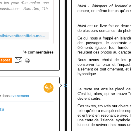
rs les yeux d'un maker, une
Hvisl - Whispers of Iceland
es
émonstrations : Sam-Dim, 11h-
sonore, en même temps qu'un ré
Hvisl
est un livre fait de deu
de plusieurs semaines, de photo
http://www.mudam.lu/fr/agenda/details/event/tecnificio-make-art-with-science/
Ce qui nous a frappé en Islande,
des paysages, le contraste 
éléments (glace, feu, fumée,
commentaires
résultent des photos au caractèr
Nous avons choisi de les pr
epost
conserver la force et l'impa
0
aisément de tout ornement, et in
hypnotique.
Le texte est ensuite placé da
C'est lui, alors, qui se trouve 
RD
dans
evenement
devient cadre.
Ces textes, trouvés sur divers s
telle qu'elle a marqué notre es
et entrent en résonance avec 
une carte de l'Islande, symbole 
lui seul de raviver chez nous u