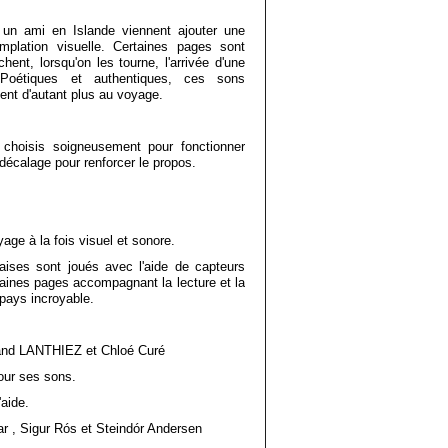
 un ami en Islande viennent ajouter une
mplation visuelle. Certaines pages sont
ent, lorsqu'on les tourne, l'arrivée d'une
Poétiques et authentiques, ces sons
tent d'autant plus au voyage.
choisis soigneusement pour fonctionner
écalage pour renforcer le propos.
age à la fois visuel et sonore.
aises sont joués avec l'aide de capteurs
aines pages accompagnant la lecture et la
pays incroyable.
rand LANTHIEZ et Chloé Curé
our ses sons.
aide.
ar , Sigur Rós et Steindór Andersen