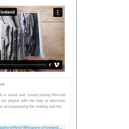
Hvísl - Whispers of Icela
oth a visual and sound journey.Records
are played with the help of electronic
s accompanying the reading and the ...
https://www.behance.net/gallery/Hvisl-Whispers-of-Iceland/15499163