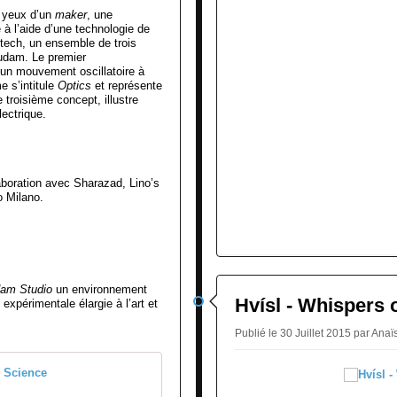
s yeux d’un
maker
, une
é à l’aide d’une technologie de
-tech, un ensemble de trois
Mudam. Le premier
’un mouvement oscillatoire à
e s’intitule
Optics
et représente
le troisième concept, illustre
lectrique.
laboration avec Sharazad, Lino’s
o Milano.
am Studio
un environnement
Hvísl - Whispers 
expérimentale élargie à l’art et
Publié le 30 Juillet 2015 par A
MUDAM: Tecnificio - Make Art wit