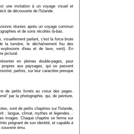
t une invitation à un voyage visuel et
cit de découverte de l'Islande.
x visions réunies après un voyage commun
graphies et de sons récoltés là-bas.
 visuellement parlant, c'est la force brute
de la lumière, le déchaînement fou des
 explosions d'eau et de lave, vent). En
e pictural.
ésenter en pleines double-pages, pour
ct propres aux paysages, qui se passent
sister, parfois, sur leur caractère presque
ns de petits livrets au creux des pages.
"orné" par la photographie, qui, de peinture,
ites, sont de petits chapitres sur l'Islande,
prit : langue, climat, mythes et légendes…
les images. Chaque chapitre se ferme sur
très prégnant de son identité, et capable à
n souvenir ému.