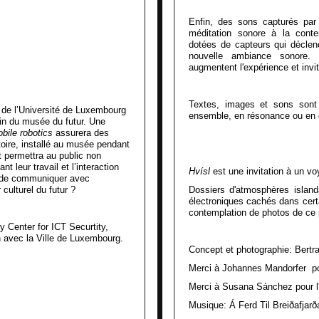
Enfin, des sons capturés par
méditation sonore à la conte
dotées de capteurs qui déclench
nouvelle ambiance sonore. 
augmentent l'expérience et invi
Textes, images et sons sont 
 de l’Université de Luxembourg
ensemble, en résonance ou en d
ein du musée du futur. Une
bile robotics
assurera des
oire, installé au musée pendant
et permettra au public non
 leur travail et l’interaction
Hvísl
est une invitation à un voy
i de communiquer avec
 culturel du futur ?
Dossiers d'atmosphères island
électroniques cachés dans cert
contemplation de photos de ce 
ry Center for ICT Securtity,
on avec la Ville de Luxembourg.
Concept et photographie: Bert
Merci à Johannes Mandorfer p
Merci à Susana Sánchez pour l'
Musique: Á Ferd Til Breiðafjarð