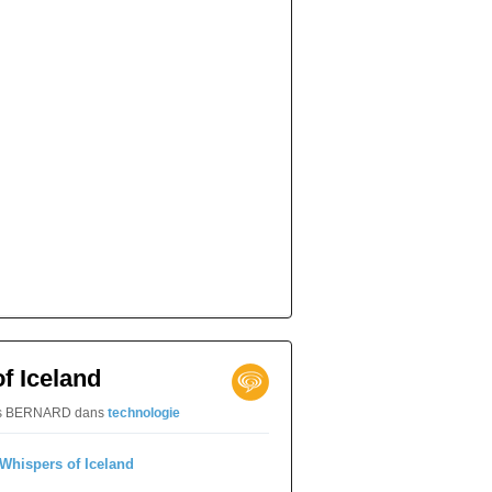
of Iceland
naïs BERNARD
dans
technologie
h Science