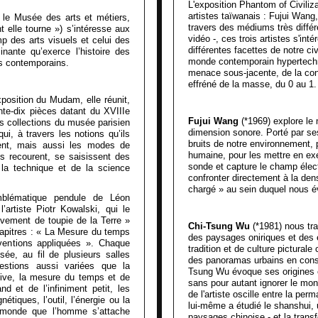
L'exposition Phantom of Civilizat
artistes taïwanais : Fujui Wan
c le Musée des arts et métiers,
travers des médiums très différen
t elle tourne ») s’intéresse aux
vidéo -, ces trois artistes s'int
p des arts visuels et celui des
différentes facettes de notre civ
inante qu’exerce l’histoire des
monde contemporain hypertechnol
es contemporains.
menace sous-jacente, de la con
effréné de la masse, du 0 au 1.
position du Mudam, elle réunit,
te-dix pièces datant du XVIIIe
Fujui Wang
(*1969) explore le
es collections du musée parisien
dimension sonore. Porté par ses 
ui, à travers les notions qu’ils
bruits de notre environnement, p
sent, mais aussi les modes de
humaine, pour les mettre en ex
ls recourent, se saisissent des
sonde et capture le champ élec
la technique et de la science
confronter directement à la den
chargé » au sein duquel nous é
mblématique pendule de Léon
artiste Piotr Kowalski, qui le
vement de toupie de la Terre »
Chi-Tsung Wu
(*1981) nous tra
 chapitres : « La Mesure du temps
des paysages oniriques et des 
ventions appliquées ». Chaque
tradition et de culture picturale
ée, au fil de plusieurs salles
des panoramas urbains en const
stions aussi variées que la
Tsung Wu évoque ses origines et 
tive, la mesure du temps et de
sans pour autant ignorer le mon
and et de l’infiniment petit, les
de l'artiste oscille entre la p
tiques, l’outil, l’énergie ou la
lui-même a étudié le shanshui, u
n monde que l’homme s’attache
paysages chinoise - et la trans