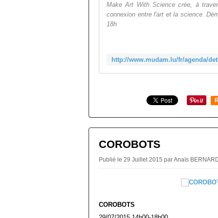
Make Art With Science crée, à trave
connexion entre l'art et la science. D
18h
R
COROBOTS
Publié le 29 Juillet 2015 par Anaïs BERNA
COROBOTS
29/07/2015 14h00-18h00