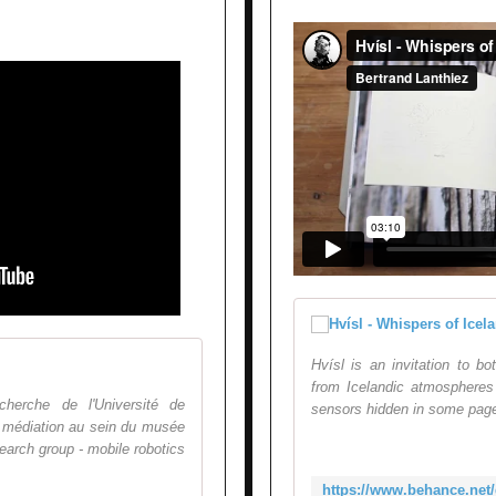
MUDAM: CoRobots
Hvísl is an invitation to b
from Icelandic atmospheres 
herche de l'Université de
sensors hidden in some page
 médiation au sein du musée
earch group - mobile robotics