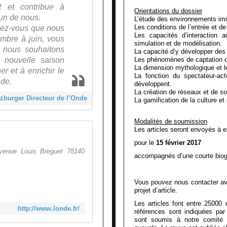
nt et contribue à
Orientations du dossier
un de nous.
L’étude des environnements im
Les conditions de l’entrée et de 
ndez-vous que nous
Les capacités d’interaction a
mbre à juin, vous
simulation et de modélisation.
e nous souhaitons
La capacité d’y développer des 
e nouvelle saison
Les phénomènes de captation de
La dimension mythologique et le
r et à enrichir le
La fonction du spectateur-act
nde.
développent.
La création de réseaux et de so
zburger Directeur de l’Onde
La gamification de la culture et
Modalités de soumission
Les articles seront envoyés à 
L'Onde Théâtre - Centre d'art
pour le
15 février 2017
avenue Louis Breguet 78140
accompagnés d’une courte biog
Vous pouvez nous contacter ava
projet d’article.
Les articles font entre 25000
http://www.londe.fr/
références sont indiquées par
sont soumis à notre comité s