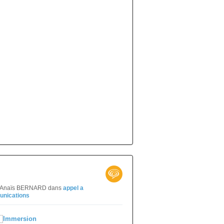
ar Anaïs BERNARD
dans
appel a
unications