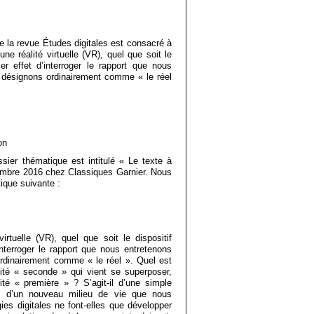
e la revue Études digitales est consacré à
ne réalité virtuelle (VR), quel que soit le
ier effet d’interroger le rapport que nous
désignons ordinairement comme « le réel
on
sier thématique est intitulé « Le texte à
tembre 2016 chez Classiques Garnier. Nous
ique suivante :
irtuelle (VR), quel que soit le dispositif
’interroger le rapport que nous entretenons
dinairement comme « le réel ». Quel est
alité « seconde » qui vient se superposer,
ité « première » ? S’agit-il d’une simple
 ou d’un nouveau milieu de vie que nous
es digitales ne font-elles que développer