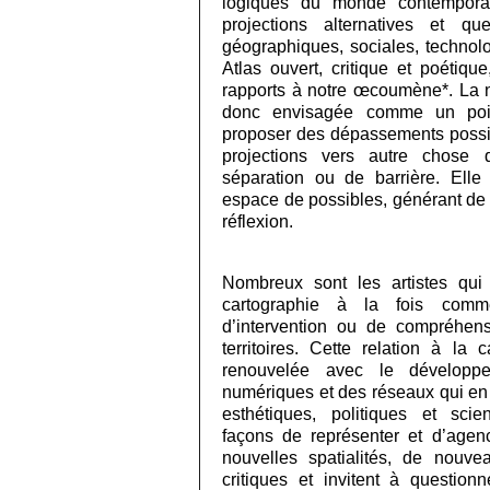
logiques du monde contemporai
projections alternatives et que
géographiques, sociales, technol
Atlas ouvert, critique et poétiq
rapports à notre œcoumène*. La no
donc envisagée comme un poin
proposer des dépassements possib
projections vers autre chose
séparation ou de barrière. Ell
espace de possibles, générant de 
réflexion.
Nombreux sont les artistes qu
cartographie à la fois com
d’intervention ou de compréhen
territoires. Cette relation à la
renouvelée avec le développe
numériques et des réseaux qui en 
esthétiques, politiques et scie
façons de représenter et d’agen
nouvelles spatialités, de nouve
critiques et invitent à question