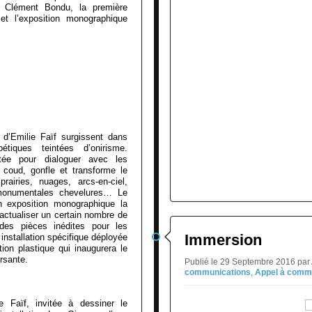
e Clément Bondu, la première
t l’exposition monographique
s d’Emilie Faïf surgissent dans
tiques teintées d’onirisme.
tée pour dialoguer avec les
 coud, gonfle et transforme le
rairies, nuages, arcs-en-ciel,
, monumentales chevelures… Le
n exposition monographique la
’actualiser un certain nombre de
 des pièces inédites pour les
Immersion
nstallation spécifique déployée
ion plastique qui inaugurera le
rsante.
Publié le 29 Septembre 2016 p
communications
,
Appel à comm
 Faïf, invitée à dessiner le