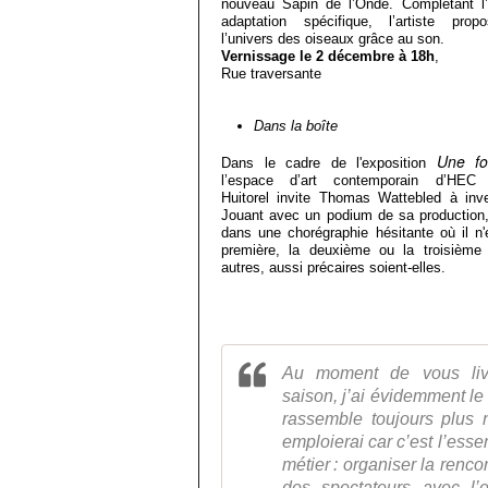
nouveau Sapin de l’Onde. Complétant l’
adaptation spécifique, l’artiste pro
l’univers des oiseaux grâce au son.
Vernissage le 2 décembre à 18h
,
Rue traversante
Dans la boîte
Une fo
Dans le cadre de l'exposition
l’espace d’art contemporain d’HEC 
Huitorel invite Thomas Wattebled à inv
Jouant avec un podium de sa production, l'
dans une chorégraphie hésitante où il n'
première, la deuxième ou la troisième 
autres, aussi précaires soient-elles.
Au moment de vous liv
saison, j’ai évidemment le
rassemble toujours plus
emploierai car c’est l’es
métier : organiser la rencon
des spectateurs avec l’