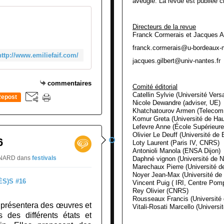
aveugle. La revue est publiée 
Directeurs de la revue
Franck Cormerais et Jacques A
franck.cormerais@u-bordeaux-m
http://www.emiliefaif.com/
jacques.gilbert@univ-nantes.fr
commentaires
Comité éditorial
Catellin Sylvie (Université Vers
epost
Nicole Dewandre (adviser, UE)
0
Khatchatourov Armen (Telecom
Komur Greta (Université de Hau
Lefevre Anne (École Supérieure 
Olivier Le Deuff (Université de
6
Loty Laurent (Paris IV, CNRS)
Antonioli Manola (ENSA Dijon)
ERNARD
dans
festivals
Daphné vignon (Université de N
Marechaux Pierre (Université d
Noyer Jean-Max (Université de 
Vincent Puig ( IRI, Centre Pom
Rey Olivier (CNRS)
Rousseaux Francis (Universit
( présentera des œuvres et
Vitali-Rosati Marcello (Universi
 des différents états et