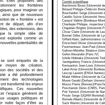
n. Elles proposent des
Comité scientifique
stionnent les frontières
Bachimont Bruno (Université 
Béraud Philippe (Télécom Bret
ogiques, pour imaginer un
Bouchardon Serge (Université 
ue, ainsi que de nouveaux
Catellin Sylvie (Université Vers
tion de « frontière » est
Carayol Valérie (Bordeaux-Mont
t de départ, afin d’en
Chantepie Philippe, inspecteur (
Chapelain Brigitte (Université P
les, des extensions, des
Clivaz Claire (Université de La
 que la simple idée de
Bonnet Gilles (Université de Ly
e est explorée comme un
Giffard Alain, (administrateur ci
nouvelles potentialités de
Ertzscheid Olivier (Université 
Fourmentraux Jean-Paul (Univer
Galinon-Ménélec Béatrice (Univ
Gefen Alexandre (Paris IV)
Ishida Hidetaka (Université Tod
i se sont emparés de la
Jauréguiberry Francis (Univers
me moyen de création,
Kerouanton Jean-Louis (Univers
Lakel Amar (Université Bordea
sion des sociétés et des
Lescop Laurent (ENSA Nantes)
 carte a été profondément
Mialet Hélène (Université de Cal
ment des technologies
Moore Gerald (Durham Universi
ont transformé les enjeux
Musso Pierre (Rennes2/ParisT
Peschanski Denis (CNRS, Pari
ntifiques. Ces nouvelles
Prié Yannick (Université de Nan
cer l’espace génèrent de
Proulx Serge (UQAM Montréal)
aux usages politiques et
Romele Alberto (Université de P
ner notre façon d’être au
Sack Warren,Université de Cali