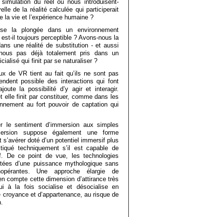
e simulation du réel ou nous introduisent-
le de la réalité calculée qui participerait
 de la vie et l’expérience humaine ?
ose la plongée dans un environnement
f est-il toujours perceptible ? Avons-nous la
ans une réalité de substitution - et aussi
nous pas déjà totalement pris dans un
ialisé qui finit par se naturaliser ?
ux de VR tient au fait qu’ils ne sont pas
endent possible des interactions qui font
joute la possibilité d’y agir et interagir.
t elle finit par constituer, comme dans les
onnement au fort pouvoir de captation qui
ter le sentiment d’immersion aux simples
mersion suppose également une forme
t s’avérer doté d’un potentiel immersif plus
tiqué techniquement s’il est capable de
f. De ce point de vue, les technologies
dotées d’une puissance mythologique sans
nopérantes. Une approche élargie de
en compte cette dimension d’attirance très
ui à la fois socialise et désocialise en
 croyance et d’appartenance, au risque de
n.