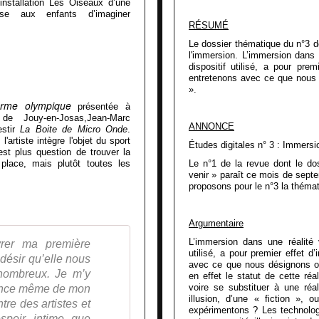
installation Les Oiseaux d’une
pose aux enfants d’imaginer
RÉSUMÉ
Le dossier thématique du n°3 d
l'immersion. L’immersion dans u
dispositif utilisé, a pour prem
entretenons avec ce que nous 
».
rme olympique
présentée à
de Jouy-en-Josas,Jean-Marc
ANNONCE
estir
La Boite de Micro Onde
.
artiste intègre l'objet du sport
Études digitales n° 3 : Immersi
est plus question de trouver la
place, mais plutôt toutes les
Le n°1 de la revue dont le dos
venir » paraît ce mois de sep
proposons pour le n°3 la thémat
Argumentaire
L’immersion dans une réalité v
rer ma première
utilisé, a pour premier effet d
 désir qu’elle nous
avec ce que nous désignons or
 nombreux. Je m’y
en effet le statut de cette ré
voire se substituer à une réal
sence même de mon
illusion, d’une « fiction »,
tre des artistes et
expérimentons ? Les technologi
espoir intime que