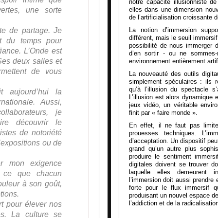
notre capacité illusionniste d
rtes, une sorte
elles dans une dimension nouvel
de l’artificialisation croissante
te de partage. Je
La notion d’immersion supp
différent, mais le seuil immersi
ut du temps pour
possibilité de nous immerger d
fiance. L’Onde est
d’en sortir - ou ne sommes-
es deux salles et
environnement entièrement artific
rmettent de vous
La nouveauté des outils digita
simplement spéculaires : ils r
qu’à l’illusion du spectacle s’a
t aujourd’hui la
L’illusion est alors dynamique e
nationale. Aussi,
jeux vidéo, un véritable envir
laborateurs, je
finit par « faire monde ».
ire découvrir le
En effet, il ne faut pas limi
istes de notoriété
prouesses techniques. L’im
d’acceptation. Un dispositif peu
’expositions ou de
grand qu’un autre plus sophis
produire le sentiment immersi
er mon exigence
digitales doivent se trouver 
laquelle elles demeurent i
i à ce que chacun
l’immersion doit aussi prendre 
ouleur à son goût,
forte pour le flux immersif q
tions.
produisant un nouvel espace de
l’addiction et de la radicalisatio
art pour élever nos
s. La culture se