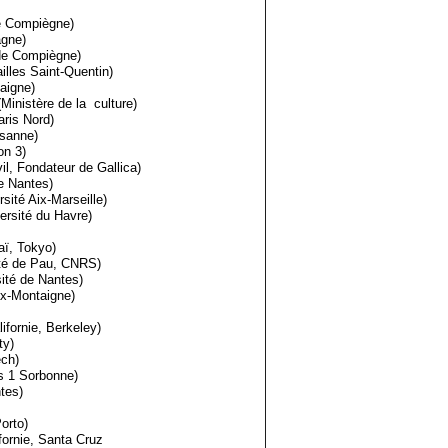
de Compiègne)
agne)
de Compiègne)
ailles Saint-Quentin)
aigne)
Ministère de la culture)
aris Nord)
usanne)
on 3)
vil, Fondateur de Gallica)
de Nantes)
sité Aix-Marseille)
ersité du Havre)
aï, Tokyo)
ité de Pau, CNRS)
ité de Nantes)
ux-Montaigne)
ifornie, Berkeley)
ty)
ech)
s 1 Sorbonne)
tes)
orto)
fornie, Santa Cruz