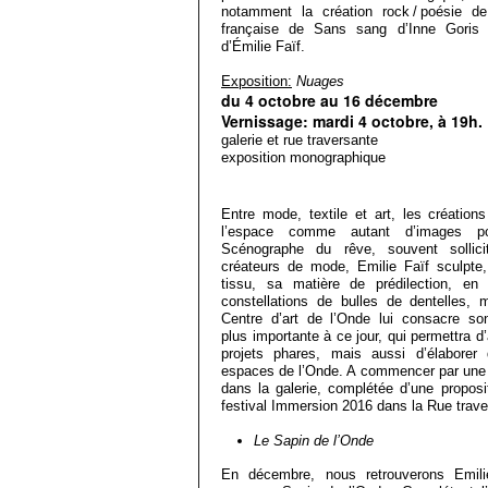
notamment la création rock / poésie d
française de Sans sang d’Inne Goris e
d’Émilie Faïf.
Exposition:
Nuages
du 4 octobre au 16 décembre
Vernissage: mardi 4 octobre, à 19h.
galerie
et rue
traversante
exposition
monographique
Entre mode, textile et art, les création
l’espace comme autant d’images poé
Scénographe du rêve, souvent sollici
créateurs de mode, Emilie Faïf sculpte,
tissu, sa matière de prédilection, en p
constellations de bulles de dentelles
Centre d’art de l’Onde lui consacre so
plus importante à ce jour, qui permettra d
projets phares, mais aussi d’élaborer
espaces de l’Onde. A commencer par une i
dans la galerie, complétée d’une proposit
festival Immersion 2016 dans la Rue trave
Le Sapin de l’Onde
En décembre, nous retrouverons Emilie