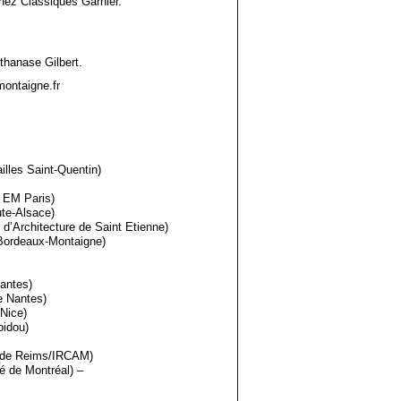
chez Classiques Garnier.
thanase Gilbert.
ontaigne.fr
ailles Saint-Quentin)
 EM Paris)
te-Alsace)
d’Architecture de Saint Etienne)
 Bordeaux-Montaigne)
antes)
e Nantes)
Nice)
pidou)
é de Reims/IRCAM)
té de Montréal) –