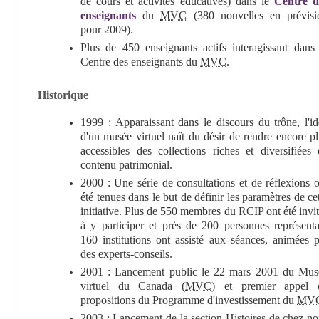
de cours et activités éducatives) dans le
Centre d
enseignants
du
MVC
(380 nouvelles en prévisi
pour 2009).
Plus de 450 enseignants actifs interagissant dans 
Centre des enseignants du
MVC
.
Historique
1999 : Apparaissant dans le discours du trône, l'id
d'un musée virtuel naît du désir de rendre encore p
accessibles des collections riches et diversifiées 
contenu patrimonial.
2000 : Une série de consultations et de réflexions 
été tenues dans le but de définir les paramètres de ce
initiative. Plus de 550 membres du RCIP ont été invi
à y participer et près de 200 personnes représenta
160 institutions ont assisté aux séances, animées p
des experts-conseils.
2001 : Lancement public le 22 mars 2001 du Mus
virtuel du Canada (
MVC
) et premier appel 
propositions du Programme d'investissement du
MV
2003 : Lancement de la section Histoires de chez no