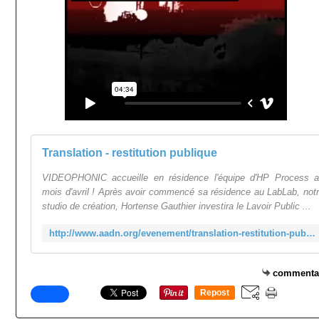
Translation - restitution publique
VIDEOPHONIC accueille en résidence l'équipe d'HP Process 
mois d'avril ! Après avoir commencé sa résidence au LabLab, not
studio de création, Hortense Gauthier investira le Lavoir Public ...
http://www.aadn.org/evenement/translation-restitution-publique/
commenta
Repost
0