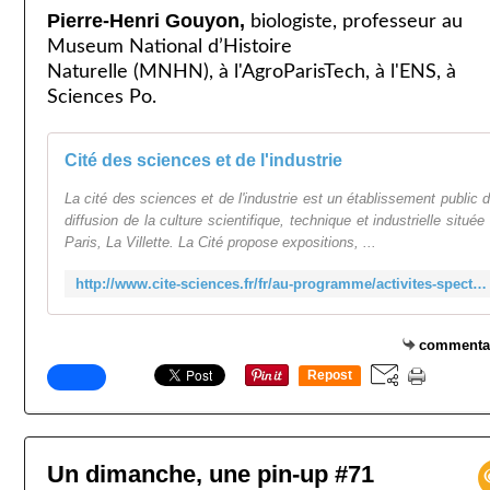
Pierre-Henri Gouyon,
biologiste, professeur au
Museum National d’Histoire
Naturelle (MNHN), à l'AgroParisTech, à l'ENS, à
Sciences Po.
Cité des sciences et de l'industrie
La cité des sciences et de l'industrie est un établissement public 
diffusion de la culture scientifique, technique et industrielle située
Paris, La Villette. La Cité propose expositions, ...
http://www.cite-sciences.fr/fr/au-programme/activites-spectacles/conferences/thema-a-la-recherche-du-temps/cycle-la-terre-le-vivant-la-societe-question-de-rythme/
commenta
Repost
0
Un dimanche, une pin-up #71