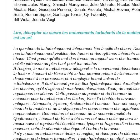
Etienne-Jules Marey, Shinichi Maruyama, Julie Mehretu, Nicolas Moul
Moataz Nasr, Giuseppe Penone, Donato Piccolo, Michal Rovner, Petr
Sesti, Roman Signer, Santiago Torres, Cy Twombly,
Bill Viola, Jorinde Voigt.
Lire, décrypter ou suivre les mouvements turbulents de la matièr
est un art
La question de la turbulence est intimement liée à celle du chaos. Di
que la turbulence rend visibles des forces et des rythmes inhérents a
chaos. C’est parce qu'elle met des forces en rapport avec des formes
qu'elle intéresse au plus haut point les artistes.
A l'origine, le mot « turbulence » désignait « le mouvement désordonn
la foule ». Léonard de Vinci a été le tout premier artiste à s'intéresser
directement à ce processus et à employer le mot italien de
« torbolenza ».
Il était fasciné par les flux hydrauliques dont il multipli
les dessins, qu’il s’agisse de machines élévatrices d’eau, de tourbillo
aquatiques ou aériens. Cette passion du peintre et de l’homme de
sciences pour la turbulence des fluides, Vinci l’a héritée de savants
antiques : Démocrite, Epicure, Archimède et Lucrèce. Tous ont conçu
tissu de la matière et de la physique des corps comme des agitations
corpusculaires. Des artistes et penseurs de la seconde moitié du
Quattrocento, Léonard de Vinci a été sans nul doute celui qui aura le
mieux saisi et représenté l’écartèlement lyrique et tragique d’un hom
nouveau, entre le désordre chaotique et l’ordre de la raison.
Il n’y a pas en turbulence ni droite, ni angles, et donc pas de clôtures
spatiales ni de limites temporelles. Toute turbulence, en effet, transpo