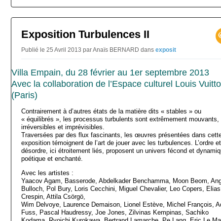
Exposition Turbulences II
Publié le 25 Avril 2013 par Anaïs BERNARD
dans
exposit
Villa Empain, du 28 février au 1er septembre 2013
Avec la collaboration de l’Espace culturel Louis Vuitt
(Paris)
Contrairement à d’autres états de la matière dits « stables » ou
« équilibrés », les processus turbulents sont extrêmement mouvants,
irréversibles et imprévisibles.
Traversées par des flux fascinants, les œuvres présentées dans cett
exposition témoignent de l’art de jouer avec les turbulences. L’ordre et
désordre, ici étroitement liés, proposent un univers fécond et dynamiq
poétique et enchanté.
Avec les artistes :
Yaacov Agam, Basserode, Abdelkader Benchamma, Moon Beom, Ang
Bulloch, Pol Bury, Loris Cecchini, Miguel Chevalier, Leo Copers, Elias
Crespin, Attila Csörgö,
Wim Delvoye, Laurence Demaison, Lionel Estève, Michel François, 
Fuss, Pascal Haudressy, Joe Jones, Zilvinas Kempinas, Sachiko
Kodama, Ryoichi Kurokawa, Bertrand Lamarche, Pe Lang, Eric Le Mai