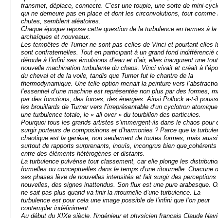
transmet, déplace, connecte. C’est une toupie, une sorte de mini-cyc
qui ne demeure pas en place et dont les circonvolutions, tout comme 
chutes, semblent aléatoires.
Chaque époque repose cette question de la turbulence en termes à la 
archaïques et nouveaux.
Les tempêtes de Turner ne sont pas celles de Vinci et pourtant elles l
sont confraternelles. Tout en participant à un grand fond indifférencié 
déroule à l’infini ses émulsions d’eau et d’air, elles inaugurent une tou
nouvelle machination turbulente du chaos. Vinci vivait et créait à l’ép
du cheval et de la voile, tandis que Turner fut le chantre de la
thermodynamique. Une telle option menait la peinture vers l’abstractio
l’essentiel d’une machine est représentée non plus par des formes, m
par des fonctions, des forces, des énergies. Ainsi Pollock a-t-il pouss
les brouillards de Turner vers l’irreprésentable d’un cyclotron atomique
une turbulence totale, le « all over » du tourbillon des particules.
Pourquoi tous les grands artistes s’immergent-ils dans le chaos pour 
surgir porteurs de compositions et d’harmonies ? Parce que la turbul
chaotique est la genèse, non seulement de toutes formes, mais aussi
surtout de rapports surprenants, inouïs, incongrus bien que
cohérents
entre des éléments hétérogènes et distants.
La turbulence pulvérise tout classement, car elle plonge les distributi
formelles ou conceptuelles dans le temps d’une ritournelle. Chacune 
ses phases lève de nouvelles intensités et fait surgir des perceptions
nouvelles, des signes inattendus. Son flux est une pure arabesque. 
ne sait pas plus quand va finir la ritournelle d’une turbulence. La
turbulence est pour cela une image possible de l’infini que l’on peut
contempler indéfiniment.
Au début du XIXe siècle, l'ingénieur et physicien français Claude Navi