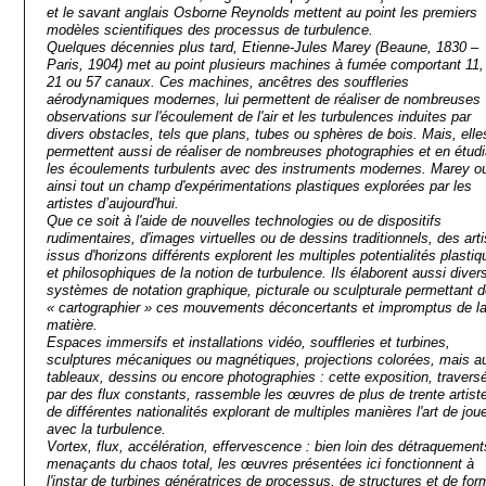
et le savant anglais Osborne Reynolds mettent au point les premiers
modèles scientifiques des processus de turbulence.
Quelques décennies plus tard,
Etienne-Jules Marey
(Beaune, 1830 –
Paris, 1904) met au point plusieurs machines à fumée comportant 11,
21 ou 57 canaux. Ces machines, ancêtres des souffleries
aérodynamiques modernes, lui permettent de réaliser de nombreuses
observations sur l'écoulement de l'air et les turbulences induites par
divers obstacles, tels que plans, tubes ou sphères de bois. Mais, elles
permettent aussi de réaliser de nombreuses photographies et en étudi
les écoulements turbulents avec des instruments modernes. Marey o
ainsi tout un champ d'expérimentations plastiques explorées par les
artistes d’aujourd'hui.
Que ce soit à l'aide de nouvelles technologies ou de dispositifs
rudimentaires, d'images virtuelles ou de dessins traditionnels, des art
issus d'horizons différents explorent les multiples potentialités plasti
et philosophiques de la notion de turbulence. Ils élaborent aussi diver
systèmes de notation graphique, picturale ou sculpturale permettant 
« cartographier » ces mouvements déconcertants et impromptus de l
matière.
Espaces immersifs et installations vidéo, souffleries et turbines,
sculptures mécaniques ou magnétiques, projections colorées, mais a
tableaux, dessins ou encore photographies : cette exposition, travers
par des flux constants, rassemble les œuvres de plus de trente artist
de différentes nationalités explorant de multiples manières l'art de jou
avec la turbulence.
Vortex, flux, accélération, effervescence : bien loin des détraquement
menaçants du chaos total, les œuvres présentées ici fonctionnent à
l'instar de turbines génératrices de processus, de structures et de fo