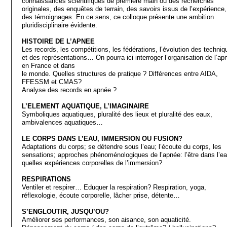
connaissances scientifiques de première main ou des recherches
originales, des enquêtes de terrain, des savoirs issus de l’expérience,
des témoignages. En ce sens, ce colloque présente une ambition
pluridisciplinaire évidente.
HISTOIRE DE L’APNEE
Les records, les compétitions, les fédérations, l’évolution des techniq
et des représentations… On pourra ici interroger l’organisation de l’ap
en France et dans
le monde. Quelles structures de pratique ? Différences entre AIDA,
FFESSM et CMAS?
Analyse des records en apnée ?
L’ELEMENT AQUATIQUE, L’IMAGINAIRE
Symboliques aquatiques, pluralité des lieux et pluralité des eaux,
ambivalences aquatiques…
LE CORPS DANS L’EAU, IMMERSION OU FUSION?
Adaptations du corps; se détendre sous l’eau; l’écoute du corps, les
sensations; approches phénoménologiques de l’apnée: l’être dans l’ea
quelles expériences corporelles de l’immersion?
RESPIRATIONS
Ventiler et respirer… Eduquer la respiration? Respiration, yoga,
réflexologie, écoute corporelle, lâcher prise, détente…
S’ENGLOUTIR, JUSQU’OU?
Améliorer ses performances, son aisance, son aquaticité.