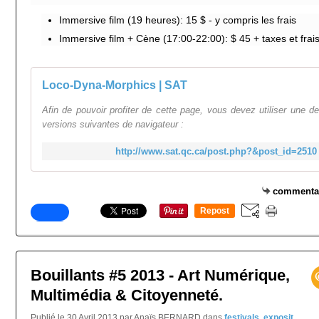
Immersive film (19 heures):
15 $ - y compris les frais
Immersive film + Cène (17:00-22:00):
$ 45 + taxes et frai
Loco-Dyna-Morphics | SAT
Afin de pouvoir profiter de cette page, vous devez utiliser une d
versions suivantes de navigateur :
http://www.sat.qc.ca/post.php?&post_id=2510
commenta
Repost
0
Bouillants #5 2013 - Art Numérique,
Multimédia & Citoyenneté.
Publié le 30 Avril 2013 par Anaïs BERNARD
dans
festivals
,
exposit