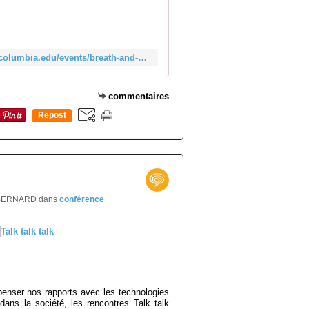
e
a
s
e
https://ideasimagination.columbia.edu/events/breath-and-body-mind-and-emotion
e
n
a
commentaires
b
Repost
l
0
e
J
a
v
a
ïs BERNARD
dans
conférence
S
c
r
i
p
t
t
penser nos rapports avec les technologies
o
 dans la société, les rencontres Talk talk