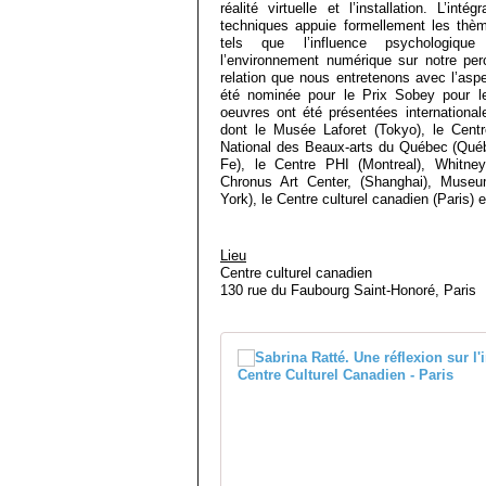
réalité virtuelle et l’installation. L’int
techniques appuie formellement les thè
tels que l’influence psychologique 
l’environnement numérique sur notre pe
relation que nous entretenons avec l’aspec
été nominée pour le Prix Sobey pour l
oeuvres ont été présentées internationale
dont le Musée Laforet (Tokyo), le Cent
National des Beaux-arts du Québec (Qu
Fe), le Centre PHI (Montreal), Whitn
Chronus Art Center, (Shanghai), Muse
York), le Centre culturel canadien (Paris) et
Lieu
Centre culturel canadien
130 rue du Faubourg Saint-Honoré, Paris