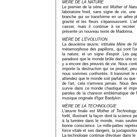
MÈRE DE LA NATURE
Le premier de la série est
Mother of Natu
laboratoire froid, sans signe de vie, un
branche qui se transforme en un arbre pl
gravité et les fleurs s'épanouissent. L'
casser, mais il continue à se recréer
présente un nouveau texte de Madonna.
MÈRE DE L'ÉVOLUTION
La deuxième œuvre, intitulée
Mère de l'é
métamorphose des papillons, qui sont l'u
la nature, et un signe d'espoir. Les p
paradoxe que le monde brûle dans une scè
y a encore des preuves de vie. Nous cont
importe la destruction qui se produit, peu
nous sommes confrontés. Il transmet le
attendez que le monde soit parfait ou que v
de l'art, cela n'arrivera jamais. Nous de
survie dans ce monde chaotique et impr
paroles de la chanson emblématique d
musique originale d'Igor Bardykin.
MÈRE DE LA TECHNOLOGIE
L'œuvre finale est
Mother of Technology
forêt, illustrant la façon dont la science
à la lumière dans le monde, mais seuleme
bonne conscience. Le mille-pattes représen
force vitale et ses dangers, la juxtapositio
La technologie continue d'évoluer dans le