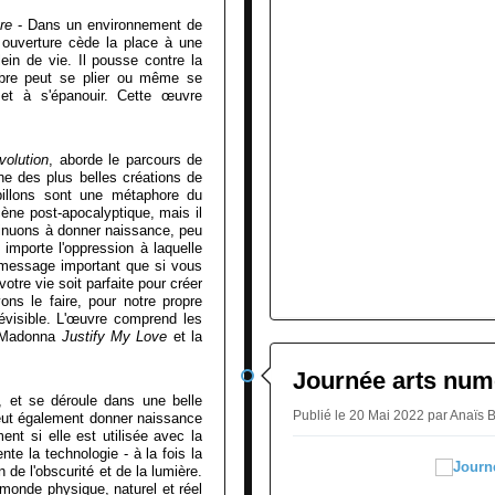
re
- Dans un environnement de
e ouverture cède la place à une
ein de vie. Il pousse contre la
arbre peut se plier ou même se
 et à s'épanouir. Cette œuvre
volution
, aborde le parcours de
ne des plus belles créations de
apillons sont une métaphore du
ne post-apocalyptique, mais il
inuons à donner naissance, peu
 importe l'oppression à laquelle
 message important que si vous
otre vie soit parfaite pour créer
vons le faire, pour notre propre
évisible. L'œuvre comprend les
e Madonna
Justify My Love
et la
Journée arts num
, et se déroule dans une belle
Publié le 20 Mai 2022 par Ana
 peut également donner naissance
nt si elle est utilisée avec la
te la technologie - à la fois la
n de l'obscurité et de la lumière.
 monde physique, naturel et réel