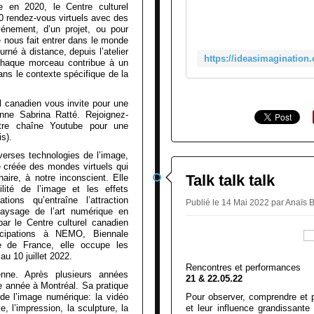
 en 2020, le Centre culturel
 rendez-vous virtuels avec des
vénement, d’un projet, ou pour
e nous fait entrer dans le monde
urné à distance, depuis l’atelier
 chaque morceau contribue à un
dans le contexte spécifique de la
el canadien vous invite pour une
ienne Sabrina Ratté. Rejoignez-
tre chaîne Youtube pour une
is).
iverses technologies de l’image,
 créée des mondes virtuels qui
Talk talk talk
naire, à notre inconscient. Elle
lité de l’image et les effets
ions qu’entraîne l’attraction
Publié le 14 Mai 2022 par Ana
paysage de l’art numérique en
ar le Centre culturel canadien
icipations à NEMO, Biennale
le de France, elle occupe les
au 10 juillet 2022.
Rencontres et performances
enne. Après plusieurs années
21 & 22.05.22
te année à Montréal. Sa pratique
 de l’image numérique: la vidéo
Pour observer, comprendre et 
e, l’impression, la sculpture, la
et leur influence grandissante