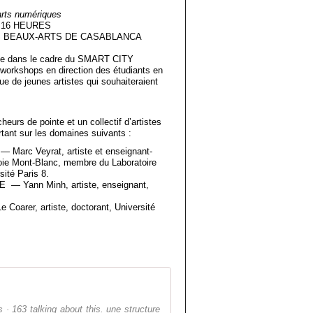
arts numériques
À 16 HEURES
S BEAUX-ARTS DE CASABLANCA
dans le cadre du SMART CITY
shops en direction des étudiants en
ue de jeunes artistes qui souhaiteraient
heurs de pointe et un collectif d’artistes
tant sur les domaines suivants :
rc Veyrat, artiste et enseignant-
oie Mont-Blanc, membre du Laboratoire
ité Paris 8.
ann Minh, artiste, enseignant,
rer, artiste, doctorant, Université
Morocco Numerica
· 163 talking about this. une structure