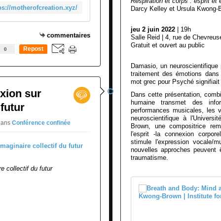
Respiration et corps : esprit et
ps://motherofcreation.xyz/
Darcy Kelley et Ursula Kwong-
jeu 2 juin 2022
| 19h
commentaires
Salle Reid | 4, rue de Chevreus
Gratuit et ouvert au public
0
Repost
0
Damasio, un neuroscientifique p
traitement des émotions dans 
mot grec pour Psyché signifiait à
exion sur
Dans cette présentation, combin
humaine transmet des infor
 futur
performances musicales, les vis
neuroscientifique à l'Univers
dans
Conférence confinée
Brown, une compositrice rem
l'esprit -la connexion corporel
stimule l'expression vocale/m
nouvelles approches peuvent ê
traumatisme.
e collectif du futur