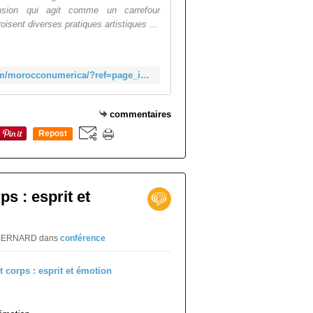
usion qui agit comme un carrefour
roisent diverses pratiques artistiques ...
https://www.facebook.com/morocconumerica/?ref=page_internal
commentaires
Repost
0
ps : esprit et
ïs BERNARD
dans
conférence