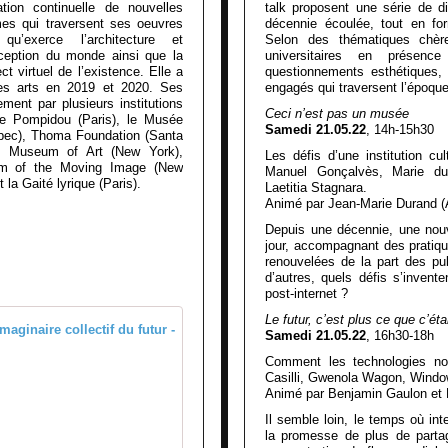
égration continuelle de nouvelles
talk proposent une série de d
mes qui traversent ses oeuvres
décennie écoulée, tout en fo
qu’exerce l’architecture et
Selon des thématiques chère
rception du monde ainsi que la
universitaires en présence
t virtuel de l’existence. Elle a
questionnements esthétiques, i
es arts en 2019 et 2020. Ses
engagés qui traversent l’époque
ment par plusieurs institutions
Ceci n’est pas un musée
re Pompidou (Paris), le Musée
Samedi 21.05.22
, 14h-15h30
ébec), Thoma Foundation (Santa
ey Museum of Art (New York),
Les défis d’une institution cul
um of the Moving Image (New
Manuel Gonçalvès, Marie du
 la Gaité lyrique (Paris).
Laetitia Stagnara.
Animé par Jean-Marie Durand 
Depuis une décennie, une nouve
jour, accompagnant des pratiqu
renouvelées de la part des pu
d’autres, quels défis s’inventen
post-internet ?
Le futur, c’est plus ce que c’éta
Sabrina Ratté. Une réflexion sur l'
Samedi 21.05.22
, 16h30-18h
Comment les technologies nou
D
Casilli, Gwenola Wagon, Windo
a
Animé par Benjamin Gaulon et Da
n
Il semble loin, le temps où int
s
la promesse de plus de partag
l