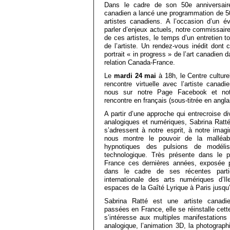
Dans le cadre de son 50e anniversaire
canadien a lancé une programmation de 50
artistes canadiens. A l’occasion d’un é
parler d’enjeux actuels, notre commissair
de ces artistes, le temps d’un entretien to
de l’artiste. Un rendez-vous inédit dont
portrait « in progress » de l’art canadien 
relation Canada-France.
Le
mardi 24 mai
à 18h, le Centre cultur
rencontre virtuelle avec l’artiste canad
nous sur notre Page Facebook et no
rencontre en français (sous-titrée en angla
A partir d’une approche qui entrecroise d
analogiques et numériques, Sabrina Ratté
s’adressent à notre esprit, à notre imagi
nous montre le pouvoir de la malléabi
hypnotiques des pulsions de modélisat
technologique. Très présente dans le 
France ces dernières années, exposée p
dans le cadre de ses récentes part
internationale des arts numériques d’I
espaces de la Gaîté Lyrique à Paris jusqu’
Sabrina Ratté est une artiste canadi
passées en France, elle se réinstalle cet
s’intéresse aux multiples manifestations
analogique, l’animation 3D, la photographi