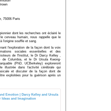
 émotion
Brown
e, 75006 Paris
ionnier dont les recherches ont éclairé le
le cerveau humain, nous rappelle que le
 l'origine souffle et sang.
ant l'exploration de la façon dont la voix
mations sociales essentielles et des
iteurs de l'Institut, le Dr Darcy Kelley ,
ité de Columbia, et le Dr Ursula Kwong-
arquable (PhD, UCBerkeley) exploreront
le illustrée dans l'activité cérébrale qui
usicale et discuter de la façon dont de
tre exploitées pour la guérison après un
Breath and Body: Mind an
P
l