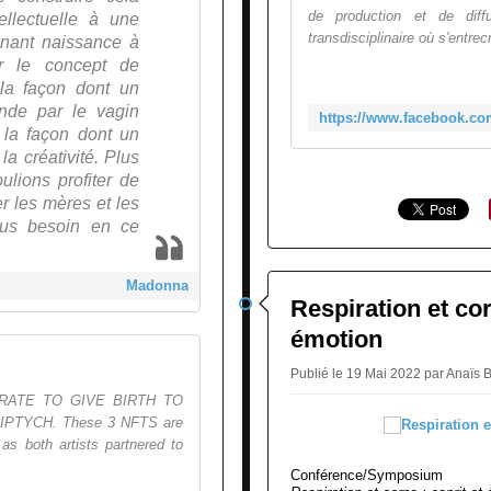
de production et de diff
ellectuelle à une
transdisciplinaire où s'entrec
nnant naissance à
rer le concept de
 la façon dont un
nde par le vagin
 la façon dont un
la créativité. Plus
ulions profiter de
er les mères et les
lus besoin en ce
Madonna
Respiration et cor
émotion
Publié le 19 Mai 2022 par Ana
ATE TO GIVE BIRTH TO
PTYCH. These 3 NFTS are
as both artists partnered to
Conférence/Symposium