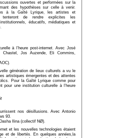
u
iscussions ouvertes et performées sur la
s
rmant des hypothèses sur celle à venir.
s à la Gaîté Lyrique, les artistes et
e
 tenteront de rendre explicites les
m
nstitutionnels, éducatifs, médiatiques et
o
.
b
i
l
turelle à l’heure post-internet. Avec José
e
 Chastel, Jos Auzende, Eli Commins,
n
a
(AOC).
v
lle génération de lieux culturels a vu le
i
es artistiques émergentes et des attentes
blics. Pour la Gaîté Lyrique comme pour
g
t pour une institution culturelle à l’heure
a
t
it
i
imaginaire collectif du futur - Centre Culturel Canadien - Par
o
rrissent nos désillusions. Avec Antonio
n
ws 93.
m
sha Ilina (collectif NØ).
e
ernet et les nouvelles technologies étaient
n
e et de libertés. En quelques années,la
u