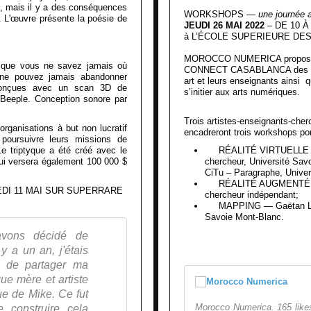
, mais il y a des conséquences
WORKSHOPS —
une journée 
in. L'œuvre présente la poésie de
JEUDI 26 MAI 2022
– DE 10 
à L’ÉCOLE SUPERIEURE DE
MOROCCO NUMERICA propose 
e que vous ne savez jamais où
CONNECT CASABLANCA des work
 ne pouvez jamais abandonner
art et leurs enseignants ainsi q
 conçues avec un scan 3D de
s’initier aux arts numériques.
Beeple. Conception sonore par
Trois artistes-enseignants-cherc
 organisations à but non lucratif
encadreront trois workshops por
poursuivre leurs missions de
e triptyque a été créé avec le
RÉALITÉ VIRTUELLE — Ma
qui versera également 100 000 $
chercheur, Université Sav
CiTu – Paragraphe, Univers
RÉALITÉ AUGMENTÉE — Y
DI 11 MAI SUR SUPERRARE
chercheur indépendant;
MAPPING — Gaëtan Le Coa
Savoie Mont-Blanc.
avons décidé de
 y a un an, j'étais
té de partager ma
ue mère et artiste
ue de Mike. Ce fut
Morocco Numerica. 165 likes 
 construire cela