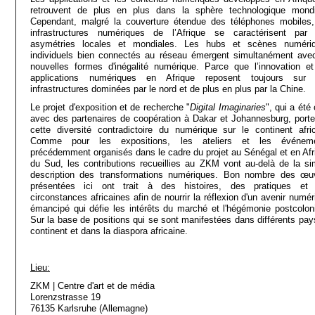
retrouvent de plus en plus dans la sphère technologique mondi
Cependant, malgré la couverture étendue des téléphones mobiles,
infrastructures numériques de l’Afrique se caractérisent par
asymétries locales et mondiales. Les hubs et scènes numéri
individuels bien connectés au réseau émergent simultanément ave
nouvelles formes d'inégalité numérique. Parce que l’innovation et
applications numériques en Afrique reposent toujours sur
infrastructures dominées par le nord et de plus en plus par la Chine.
Le projet d'exposition et de recherche "
Digital Imaginaries
", qui a été
avec des partenaires de coopération à Dakar et Johannesburg, porte
cette diversité contradictoire du numérique sur le continent afric
Comme pour les expositions, les ateliers et les événem
précédemment organisés dans le cadre du projet au Sénégal et en Afr
du Sud, les contributions recueillies au ZKM vont au-delà de la si
description des transformations numériques. Bon nombre des œu
présentées ici ont trait à des histoires, des pratiques et
circonstances africaines afin de nourrir la réflexion d'un avenir numé
émancipé qui défie les intérêts du marché et l'hégémonie postcoloni
Sur la base de positions qui se sont manifestées dans différents pay
continent et dans la diaspora africaine.
Lieu:
ZKM | Centre d'art et de média
Lorenzstrasse 19
76135 Karlsruhe (Allemagne)