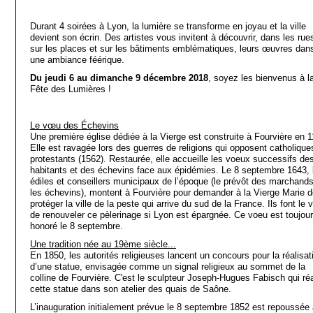
Durant 4 soirées à Lyon, la lumière se transforme en joyau et la ville
devient son écrin. Des artistes vous invitent à découvrir, dans les rue
sur les places et sur les bâtiments emblématiques, leurs œuvres dan
une ambiance féérique.
Du jeudi 6 au dimanche 9 décembre 2018
, soyez les bienvenus à l
Fête des Lumières !
Le vœu des Échevins
Une première église dédiée à la Vierge est construite à Fourvière en 1
Elle est ravagée lors des guerres de religions qui opposent catholique
protestants (1562). Restaurée, elle accueille les voeux successifs de
habitants et des échevins face aux épidémies. Le 8 septembre 1643, 
édiles et conseillers municipaux de l’époque (le prévôt des marchands
les échevins), montent à Fourvière pour demander à la Vierge Marie 
protéger la ville de la peste qui arrive du sud de la France. Ils font le 
de renouveler ce pèlerinage si Lyon est épargnée. Ce voeu est toujou
honoré le 8 septembre.
Une tradition née au 19ème siècle...
En 1850, les autorités religieuses lancent un concours pour la réalisat
d’une statue, envisagée comme un signal religieux au sommet de la
colline de Fourvière. C'est le sculpteur Joseph-Hugues Fabisch qui réa
cette statue dans son atelier des quais de Saône.
L’inauguration initialement prévue le 8 septembre 1852 est repoussée