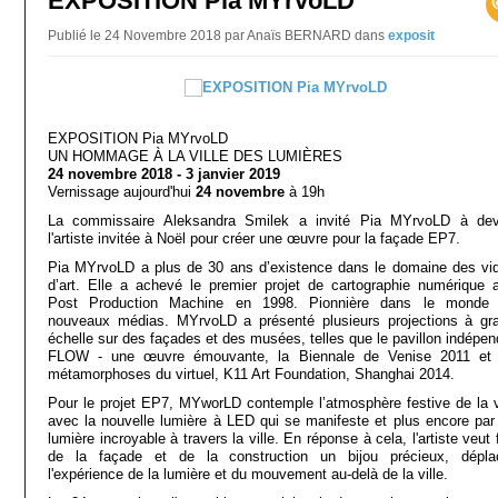
EXPOSITION Pia MYrvoLD
Publié le 24 Novembre 2018 par Anaïs BERNARD
dans
exposit
EXPOSITION Pia MYrvoLD
UN HOMMAGE À LA VILLE DES LUMIÈRES
24 novembre 2018 - 3 janvier 2019
Vernissage aujourd'hui
24 novembre
à 19h
La commissaire Aleksandra Smilek a invité Pia MYrvoLD à dev
l'artiste invitée à Noël pour créer une œuvre pour la façade EP7.
Pia MYrvoLD a plus de 30 ans d’existence dans le domaine des vi
d’art. Elle a achevé le premier projet de cartographie numérique 
Post Production Machine en 1998. Pionnière dans le monde
nouveaux médias. MYrvoLD a présenté plusieurs projections à gr
échelle sur des façades et des musées, telles que le pavillon indépen
FLOW - une œuvre émouvante, la Biennale de Venise 2011 et
métamorphoses du virtuel, K11 Art Foundation, Shanghai 2014.
Pour le projet EP7, MYworLD contemple l’atmosphère festive de la vi
avec la nouvelle lumière à LED qui se manifeste et plus encore par
lumière incroyable à travers la ville. En réponse à cela, l'artiste veut 
de la façade et de la construction un bijou précieux, dépla
l'expérience de la lumière et du mouvement au-delà de la ville.