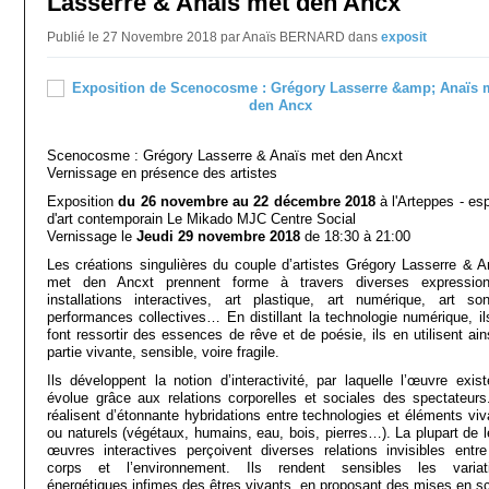
Lasserre & Anaïs met den Ancx
Publié le 27 Novembre 2018 par Anaïs BERNARD
dans
exposit
Scenocosme : Grégory Lasserre & Anaïs met den Ancxt
Vernissage en présence des artistes
Exposition
du 26 novembre au 22 décembre 2018
à l'Arteppes - es
d'art contemporain Le Mikado MJC Centre Social
Vernissage le
Jeudi 29 novembre 2018
de 18:30 à 21:00
Les créations singulières du couple d’artistes Grégory Lasserre & A
met den Ancxt prennent forme à travers diverses expressio
installations interactives, art plastique, art numérique, art son
performances collectives… En distillant la technologie numérique, il
font ressortir des essences de rêve et de poésie, ils en utilisent ain
partie vivante, sensible, voire fragile.
Ils développent la notion d’interactivité, par laquelle l’œuvre exist
évolue grâce aux relations corporelles et sociales des spectateurs.
réalisent d’étonnante hybridations entre technologies et éléments viv
ou naturels (végétaux, humains, eau, bois, pierres…). La plupart de l
œuvres interactives perçoivent diverses relations invisibles entre
corps et l’environnement. Ils rendent sensibles les variat
énergétiques infimes des êtres vivants, en proposant des mises en s