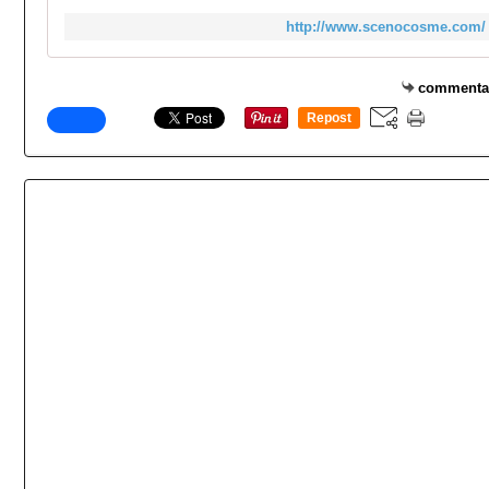
http://www.scenocosme.com/
commenta
Repost
0