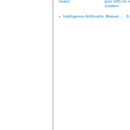
nnées
gies SHS en r
création
Intelligence Artificielle: Manuel de survie