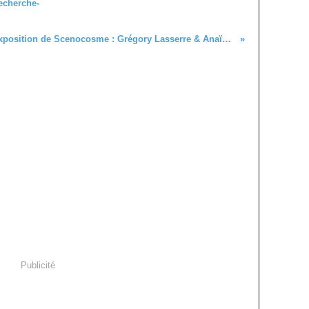
echerche-
Exposition de Scenocosme : Grégory Lasserre & Anaïs met den Ancx
Publicité