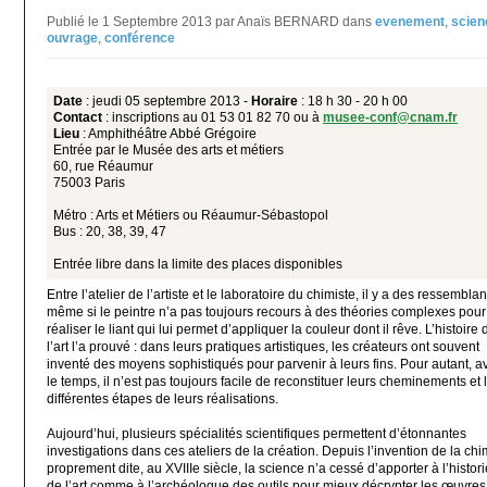
Publié le 1 Septembre 2013 par Anaïs BERNARD
dans
evenement
,
scien
ouvrage
,
conférence
Date
: jeudi 05 septembre 2013 -
Horaire
: 18 h 30 - 20 h 00
Contact
: inscriptions au 01 53 01 82 70 ou à
musee-conf@cnam.fr
Lieu
: Amphithéâtre Abbé Grégoire
Entrée par le Musée des arts et métiers
60, rue Réaumur
75003 Paris
Métro : Arts et Métiers ou Réaumur-Sébastopol
Bus : 20, 38, 39, 47
Entrée libre dans la limite des places disponibles
Entre l’atelier de l’artiste et le laboratoire du chimiste, il y a des ressembla
même si le peintre n’a pas toujours recours à des théories complexes pour
réaliser le liant qui lui permet d’appliquer la couleur dont il rêve. L’histoire 
l’art l’a prouvé : dans leurs pratiques artistiques, les créateurs ont souvent
inventé des moyens sophistiqués pour parvenir à leurs fins. Pour autant, a
le temps, il n’est pas toujours facile de reconstituer leurs cheminements et 
différentes étapes de leurs réalisations.
Aujourd’hui, plusieurs spécialités scientifiques permettent d’étonnantes
investigations dans ces ateliers de la création. Depuis l’invention de la chi
proprement dite, au XVIIIe siècle, la science n’a cessé d’apporter à l’histor
de l’art comme à l’archéologue des outils pour mieux décrypter les œuvres,