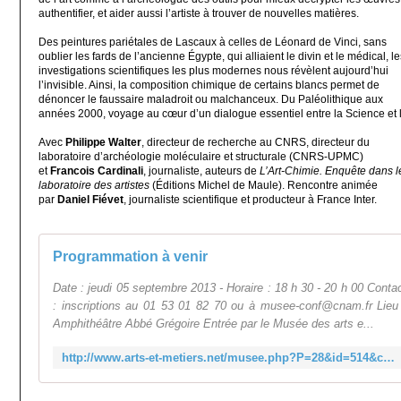
authentifier, et aider aussi l’artiste à trouver de nouvelles matières.
Des peintures pariétales de Lascaux à celles de Léonard de Vinci, sans
oublier les fards de l’ancienne Égypte, qui alliaient le divin et le médical, le
investigations scientifiques les plus modernes nous révèlent aujourd’hui
l’invisible. Ainsi, la composition chimique de certains blancs permet de
dénoncer le faussaire maladroit ou malchanceux. Du Paléolithique aux
années 2000, voyage au cœur d’un dialogue essentiel entre la Science et l
Avec
Philippe Walter
, directeur de recherche au CNRS, directeur du
laboratoire d’archéologie moléculaire et structurale (CNRS-UPMC)
et
Francois Cardinali
, journaliste, auteurs de
L’Art-Chimie. Enquête dans l
laboratoire des artistes
(Éditions Michel de Maule). Rencontre animée
par
Daniel Fiévet
, journaliste scientifique et producteur à France Inter.
Programmation à venir
Date : jeudi 05 septembre 2013 - Horaire : 18 h 30 - 20 h 00 Conta
: inscriptions au 01 53 01 82 70 ou à musee-conf@cnam.fr Lieu
Amphithéâtre Abbé Grégoire Entrée par le Musée des arts e...
http://www.arts-et-metiers.net/musee.php?P=28&id=514&cycle=91&lang=fra&flash=f