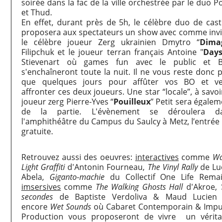
soirée dans la fac de la ville orchestrée par le duo 
et Thud.
En effet, durant près de 5h, le célèbre duo de cast
proposera aux spectateurs un show avec comme invi
le célèbre joueur Zerg ukrainien Dmytro “
Dima
Filipchuk et le joueur terran français Antoine "
Days
Stievenart où games fun avec le public et 
s'enchaîneront toute la nuit. Il ne vous reste donc 
que quelques jours pour affûter vos BO et ve
affronter ces deux joueurs. Une star “locale”, à savoi
joueur zerg Pierre-Yves “
Pouilleux
” Petit sera égale
de la partie.
L'évènement se déroulera d
l'amphithéâtre du Campus du Saulcy à Metz, l’entrée 
gratuite.
Retrouvez aussi des oeuvres:
interactives
comme
Wa
Light Graffiti
d'Antonin Fourneau,
The Vinyl Rally
de Lu
Abela,
Giganto-machie
du Collectif One Life Remai
imsersives
comme
The Walking Ghosts Hall
d'Akroe,
secondes
de Baptiste Verdoliva & Maud Lucien
encore
Wet Sounds
où Cabaret Contemporain & Impu
Production vous proposeront de vivre un vérita