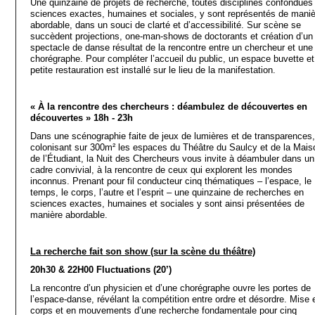
Une quinzaine de projets de recherche, toutes disciplines confondues
sciences exactes, humaines et sociales, y sont représentés de maniè
abordable, dans un souci de clarté et d’accessibilité. Sur scène se
succèdent projections, one-man-shows de doctorants et création d’un
spectacle de danse résultat de la rencontre entre un chercheur et une
chorégraphe. Pour compléter l’accueil du public, un espace buvette et
petite restauration est installé sur le lieu de la manifestation.
« À la rencontre des chercheurs : déambulez de découvertes en
découvertes » 18h - 23h
Dans une scénographie faite de jeux de lumières et de transparences,
colonisant sur 300m² les espaces du Théâtre du Saulcy et de la Mais
de l’Étudiant, la Nuit des Chercheurs vous invite à déambuler dans un
cadre convivial, à la rencontre de ceux qui explorent les mondes
inconnus. Prenant pour fil conducteur cinq thématiques – l’espace, le
temps, le corps, l’autre et l’esprit – une quinzaine de recherches en
sciences exactes, humaines et sociales y sont ainsi présentées de
manière abordable.
La recherche fait son show (sur la scène du théâtre)
20h30 & 22H00 Fluctuations (20’)
La rencontre d’un physicien et d’une chorégraphe ouvre les portes de
l’espace-danse, révélant la compétition entre ordre et désordre. Mise 
corps et en mouvements d’une recherche fondamentale pour cinq