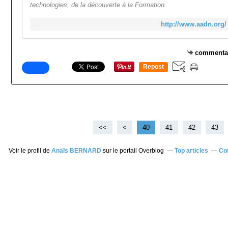
technologies, de la découverte à la Formation.
http://www.aadn.org/
commenta
Repost
0
<<
<
10
20
30
40
41
42
43
Voir le profil de
Anaïs BERNARD
sur le portail Overblog
Top articles
Co