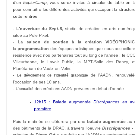
d'un
ExplorCamp
, vous serez invités à circuler de table en t
pour connaître les différentes activités qui occupent la structur
cette rentrée.
-
L'ouverture du
Sept-8
,
studio de création en arts numériq
situé au Pôle Pixel.
- La
saison de soutien à la création VIDÉOPHONIC
la
programmation
des équipes artistiques que nous accueillon
résidence avec nos partenaires tout au long de l'année : le CC
Villeurbanne, le Lavoir Public, la MPT-Salle des Rancy, e
Planétarium de Vaulx-en-Velin.
-
de l'AADN, renouvelé
Le dévoilement de l'identité graphique
l'occasion de ses 10 ans.
-
des créations AADN prévues en début d'année.
L'actualité
12h15 : Balade augmentée
Discrépances
en ava
première
Puis la matinée se clôturera par une
balade augmentée
au s
des bâtiments de la DRAC, à travers l'oeuvre
Discrépances
- 
création de
Diego Ortiz
, produite par l'AADN en partenariat ave