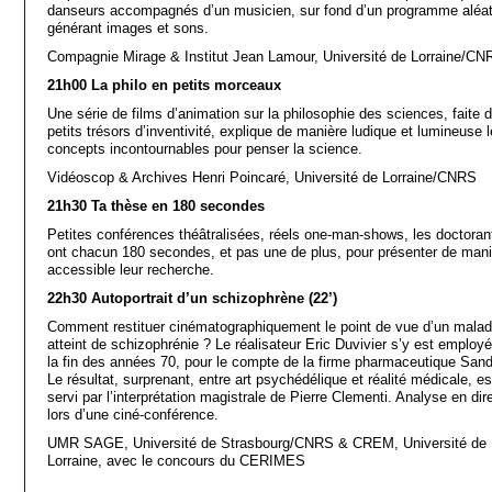
danseurs accompagnés d’un musicien, sur fond d’un programme aléat
générant images et sons.
Compagnie Mirage & Institut Jean Lamour, Université de Lorraine/CN
21h00 La philo en petits morceaux
Une série de films d’animation sur la philosophie des sciences, faite 
petits trésors d’inventivité, explique de manière ludique et lumineuse 
concepts incontournables pour penser la science.
Vidéoscop & Archives Henri Poincaré, Université de Lorraine/CNRS
21h30 Ta thèse en 180 secondes
Petites conférences théâtralisées, réels one-man-shows, les doctoran
ont chacun 180 secondes, et pas une de plus, pour présenter de mani
accessible leur recherche.
22h30 Autoportrait d’un schizophrène (22’)
Comment restituer cinématographiquement le point de vue d’un mala
atteint de schizophrénie ? Le réalisateur Eric Duvivier s’y est employé
la fin des années 70, pour le compte de la firme pharmaceutique San
Le résultat, surprenant, entre art psychédélique et réalité médicale, es
servi par l’interprétation magistrale de Pierre Clementi. Analyse en dir
lors d’une ciné-conférence.
UMR SAGE, Université de Strasbourg/CNRS & CREM, Université de
Lorraine, avec le concours du CERIMES