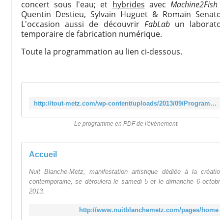
concert sous l'eau
; et
hybrides
avec
Machine2Fish
Quentin Destieu, Sylvain Huguet & Romain Senat
L'occasion aussi de découvrir
FabLab
un laborato
temporaire de fabrication numérique.
Toute la programmation au lien ci-dessous.
http://tout-metz.com/wp-content/uploads/2013/09/Programme-nuit-blanche-metz-2013.pdf
Le programme en PDF de l'évènement.
Accueil
Nuit Blanche-Metz, manifestation artistique dédiée à la créati
contemporaine, se déroulera le samedi 5 et le dimanche 6 octob
2013.
http://www.nuitblanchemetz.com/pages/home