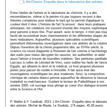
Entre l'atelier de l'artiste et le laboratoire du chimiste, il y a des
ressemblances, même si le peintre n'a pas toujours recours à des
théories complexes pour réaliser le liant qui lui permet d'appliquer la
couleur dont il rêve. L'histoire de l'art l'a prouvé : dans leurs pratiques
artistiques, les créateurs ont souvent inventé des moyens sophistiqu
pour parvenir à leurs fins. Pour autant, avec le temps, il n'est pas tou
facile de reconstituer leurs cheminements et les différentes étapes de
leurs réalisations. Aujourd'hui, plusieurs spécialités scientifiques
permettent d'étonnantes investigations dans ces ateliers de la créatio
Depuis l'invention de la chimie proprement dite, au XVIIIe siècle, la
science n'a cessé d'apporter à l'historien de l'art comme à l'archéolog
des outils pour mieux décrypter les oeuvres, les authentifier, et aider
aussi l'artiste à trouver de nouvelles matières. Des peintures pariétal
Lascaux à celles de Léonard de Vinci, sans oublier les fards de l'anci
Egypte, qui alliaient le divin et le médical, ce livre propose plusieurs
pistes pour passer du visible à l'invisible. Il fait aussi état des
investigations scientifiques les plus modernes. Ainsi, la composition
chimique de certains blancs permet aujourd'hui de dénoncer le faussa
maladroit ou malchanceux. Guidant le lecteur du Paléolithique à nos
années 2000, cet ouvrage nous plonge au coeur d'un dialogue essenti
entre la Science et l'Art.
P. Walter & F. Cardinali, 2013,
L'Art-Chimie : Enquête dans le laborato
des artistes
,
Michel de Maule,
Le Studiolo, 175 pages, 45.00 euros.