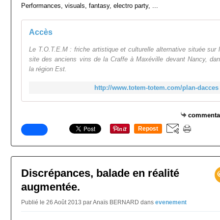
Performances, visuals, fantasy, electro party, ...
Accès
Le T.O.T.E.M : friche artistique et culturelle alternative située sur 
site des anciens vins de la Craffe à Maxéville devant Nancy, da
la région Est.
http://www.totem-totem.com/plan-dacces
commenta
Repost
0
Discrépances, balade en réalité
augmentée.
Publié le 26 Août 2013 par Anaïs BERNARD
dans
evenement