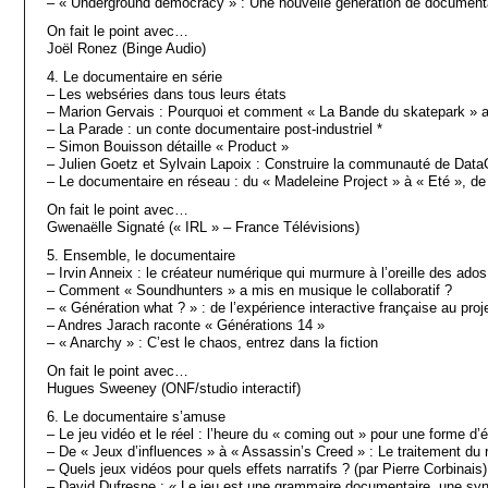
– « Underground democracy » : Une nouvelle génération de documentai
On fait le point avec…
Joël Ronez (Binge Audio)
4. Le documentaire en série
– Les webséries dans tous leurs états
– Marion Gervais : Pourquoi et comment « La Bande du skatepark » a
– La Parade : un conte documentaire post-industriel *
– Simon Bouisson détaille « Product »
– Julien Goetz et Sylvain Lapoix : Construire la communauté de Dat
– Le documentaire en réseau : du « Madeleine Project » à « Eté », de
On fait le point avec…
Gwenaëlle Signaté (« IRL » – France Télévisions)
5. Ensemble, le documentaire
– Irvin Anneix : le créateur numérique qui murmure à l’oreille des ados
– Comment « Soundhunters » a mis en musique le collaboratif ?
– « Génération what ? » : de l’expérience interactive française au proj
– Andres Jarach raconte « Générations 14 »
– « Anarchy » : C’est le chaos, entrez dans la fiction
On fait le point avec…
Hugues Sweeney (ONF/studio interactif)
6. Le documentaire s’amuse
– Le jeu vidéo et le réel : l’heure du « coming out » pour une forme d
– De « Jeux d’influences » à « Assassin’s Creed » : Le traitement du r
– Quels jeux vidéos pour quels effets narratifs ? (par Pierre Corbinais)
– David Dufresne : « Le jeu est une grammaire documentaire, une synt