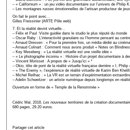
– « Californium » : un jeu vidéo documentaire sur l’univers de Philip K
– Les montagnes russes émotionnelles de l’artisan producteur de jeux 
On fait le point avec…
Gilles Freissinier (ARTE Pôle web)
7. Et la réalité devint virtuelle…
– Félix et Paul :Visite guidée dans le studio le plus réputé du monde
– Oscar Raby : L’interactivité granulaire ou l’homme pensant au centre
– Arnaud Dressen : « Pour la première fois, un média dédié au ciném
– Arnaud Colinart : Comment nous avons produit « Notes on Blindnes
– Key Meseberg : « La réalité virtuelle est une vieille idée »
– « Le photographe inconnu » : Histoire d’un projet documentaire à de
– Vincent Morisset : A propos de « Jusqu’ici » *
– Okio, tête de pont de la réalité virtuelle française derrière « I, Philip 
– « The Enemy », l’expérience de réalité virtuelle de Karim Ben Khelif
– Michel Reilhac : « La VR est un terrain d’expérimentation extraordin
– Adelin Schweitzer : un artiste numérique depuis longtemps en réalité 
Ouverture en forme de « Temple de la Renommée »
Cédric Mal, 2018,
Les nouveaux territoires de la création documentair
680 pages, 29.20 euros.
Partager cet article