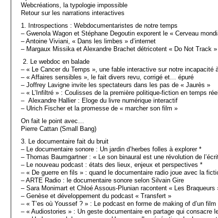
Webcréations, la typologie impossible
Retour sur les narrations interactives
1. Introspections : Webdocumentaristes de notre temps
– Gwenola Wagon et Stéphane Degoutin exporent le « Cerveau mondi
– Antoine Viviani, « Dans les limbes » d’internet
– Margaux Missika et Alexandre Brachet détricotent « Do Not Track »
2. Le webdoc en balade
– « Le Cancer du Temps », une fable interactive sur notre incapacité à 
– « Affaires sensibles », le fait divers revu, corrigé et… épuré
– Joffrey Lavigne invite les spectateurs dans les pas de « Jaurès »
– « L’Infiltré » : Coulisses de la première politique-fiction en temps rée
– Alexandre Hallier : Eloge du livre numérique interactif
– Ulrich Fischer et la promesse de « marcher son film »
On fait le point avec…
Pierre Cattan (Small Bang)
3. Le documentaire fait du bruit
– Le documentaire sonore : Un jardin d’herbes folles à explorer *
– Thomas Baumgartner : « Le son binaural est une révolution de l’écri
– Le nouveau podcast : états des lieux, enjeux et perspectives *
– « De guerre en fils » : quand le documentaire radio joue avec la ficti
– ARTE Radio : le documentaire sonore selon Silvain Gire
– Sara Monimart et Chloé Assous-Plunian racontent « Les Braqueurs 
– Genèse et développement du podcast « Transfert »
– « T’es où Youssef ? » : Le podcast en forme de making of d’un film
– « Audiostories » : Un geste documentaire en partage qui consacre l