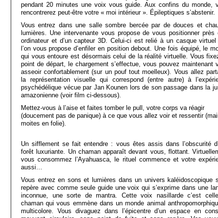
pendant 20 minutes une voix vous guide. Aux confins du monde, 
rencontrerez peut-être votre « moi intérieur ». Épileptiques s’abstenir.
Vous entrez dans une salle sombre bercée par de douces et cha
lumières. Une intervenante vous propose de vous positionner près 
ordinateur et d’un capteur 3D. Celui-ci est relié à un casque virtuel
l’on vous propose d’enfiler en position debout. Une fois équipé, le m
qui vous entoure est désormais celui de la réalité virtuelle. Vous fix
point de départ, le chargement s’effectue, vous pouvez maintenant 
asseoir confortablement (sur un pouf tout moelleux). Vous allez part
la représentation visuelle qui correspond (entre autre) à l’expéri
psychédélique vécue par Jan Kounen lors de son passage dans la ju
amazonienne (voir film ci-dessous).
Mettez-vous à l’aise et faites tomber le pull, votre corps va réagir
(doucement pas de panique) à ce que vous allez voir et ressentir (ma
moites en folie).
Un sifflement se fait entendre : vous êtes assis dans l’obscurité d
forêt luxuriante. Un chaman apparaît devant vous, flottant. Virtuelle
vous consommez l’Ayahuasca, le rituel commence et votre expéri
aussi…
Vous entrez en sons et lumières dans un univers kaléidoscopique 
repère avec comme seule guide une voix qui s’exprime dans une la
inconnue, une sorte de mantra. Cette voix nasillarde c’est cell
chaman qui vous emmène dans un monde animal anthropomorphiqu
multicolore. Vous divaguez dans l’épicentre d’un espace en cons