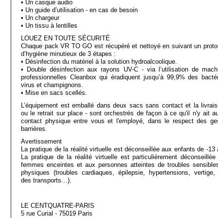
• Un casque audio
• Un guide d’utilisation - en cas de besoin
• Un chargeur
• Un tissu à lentilles
LOUEZ EN TOUTE SÉCURITÉ
Chaque pack VR TO GO est récupéré et nettoyé en suivant un proto
d’hygiène minutieux de 3 étapes :
• Désinfection du matériel à la solution hydroalcoolique.
• Double désinfection aux rayons UV-C - via l’utilisation de mach
professionnelles Cleanbox qui éradiquent jusqu’à 99,9% des bactér
virus et champignons.
• Mise en sacs scellés.
L’équipement est emballé dans deux sacs sans contact et la livrais
ou le retrait sur place - sont orchestrés de façon à ce qu'il n'y ait 
contact physique entre vous et l'employé, dans le respect des ge
barrières.
Avertissement
La pratique de la réalité virtuelle est déconseillée aux enfants de -13
La pratique de la réalité virtuelle est particulièrement déconseillée
femmes enceintes et aux personnes atteintes de troubles sensible
physiques (troubles cardiaques, épilepsie, hypertensions, vertige,
des transports…).
LE CENTQUATRE-PARIS
5 rue Curial - 75019 Paris