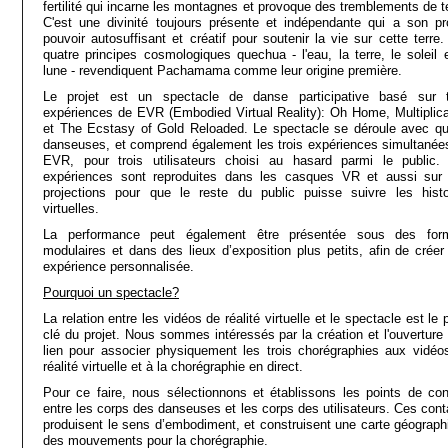
fertilité qui incarne les montagnes et provoque des tremblements de te
C'est une divinité toujours présente et indépendante qui a son pr
pouvoir autosuffisant et créatif pour soutenir la vie sur cette terre.
quatre principes cosmologiques quechua - l'eau, la terre, le soleil e
lune - revendiquent Pachamama comme leur origine première.
Le projet est un spectacle de danse participative basé sur t
expériences de EVR (Embodied Virtual Reality): Oh Home, Multiplica
et The Ecstasy of Gold Reloaded. Le spectacle se déroule avec qu
danseuses, et comprend également les trois expériences simultanée
EVR, pour trois utilisateurs choisi au hasard parmi le public.
expériences sont reproduites dans les casques VR et aussi sur
projections pour que le reste du public puisse suivre les histo
virtuelles.
La performance peut également être présentée sous des for
modulaires et dans des lieux d’exposition plus petits, afin de créer
expérience personnalisée.
Pourquoi un spectacle?
La relation entre les vidéos de réalité virtuelle et le spectacle est le 
clé du projet. Nous sommes intéressés par la création et l'ouverture 
lien pour associer physiquement les trois chorégraphies aux vidéo
réalité virtuelle et à la chorégraphie en direct.
Pour ce faire, nous sélectionnons et établissons les points de con
entre les corps des danseuses et les corps des utilisateurs. Ces cont
produisent le sens d’embodiment, et construisent une carte géograph
des mouvements pour la chorégraphie.