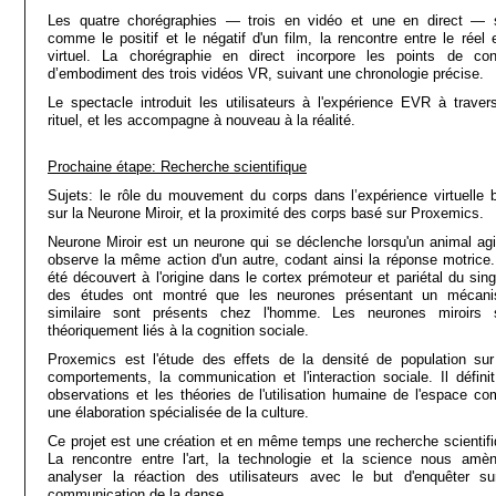
Les quatre chorégraphies — trois en vidéo et une en direct — 
comme le positif et le négatif d'un film, la rencontre entre le réel e
virtuel. La chorégraphie en direct incorpore les points de con
d’embodiment des trois vidéos VR, suivant une chronologie précise.
Le spectacle introduit les utilisateurs à l'expérience EVR à traver
rituel, et les accompagne à nouveau à la réalité.
Prochaine étape: Recherche scientifique
Sujets: le rôle du mouvement du corps dans l’expérience virtuelle 
sur la Neurone Miroir, et la proximité des corps basé sur Proxemics.
Neurone Miroir est un neurone qui se déclenche lorsqu'un animal agi
observe la même action d'un autre, codant ainsi la réponse motrice. 
été découvert à l'origine dans le cortex prémoteur et pariétal du sing
des études ont montré que les neurones présentant un mécan
similaire sont présents chez l'homme. Les neurones miroirs 
théoriquement liés à la cognition sociale.
Proxemics est l'étude des effets de la densité de population sur
comportements, la communication et l'interaction sociale. Il définit
observations et les théories de l'utilisation humaine de l'espace c
une élaboration spécialisée de la culture.
Ce projet est une création et en même temps une recherche scientifi
La rencontre entre l'art, la technologie et la science nous amè
analyser la réaction des utilisateurs avec le but d'enquêter su
communication de la danse.