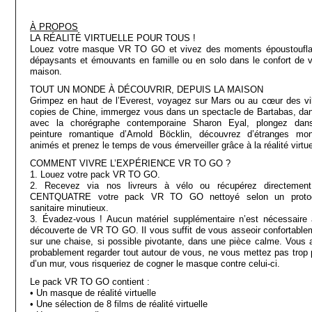
À PROPOS
LA RÉALITÉ VIRTUELLE POUR TOUS !
Louez votre masque VR TO GO et vivez des moments époustoufla
dépaysants et émouvants en famille ou en solo dans le confort de v
maison.
TOUT UN MONDE À DÉCOUVRIR, DEPUIS LA MAISON
Grimpez en haut de l’Everest, voyagez sur Mars ou au cœur des vil
copies de Chine, immergez vous dans un spectacle de Bartabas, da
avec la chorégraphe contemporaine Sharon Eyal, plongez dan
peinture romantique d’Arnold Böcklin, découvrez d’étranges mo
animés et prenez le temps de vous émerveiller grâce à la réalité virtue
COMMENT VIVRE L’EXPÉRIENCE VR TO GO ?
1. Louez votre pack VR TO GO.
2. Recevez via nos livreurs à vélo ou récupérez directemen
CENTQUATRE votre pack VR TO GO nettoyé selon un proto
sanitaire minutieux.
3. Évadez-vous ! Aucun matériel supplémentaire n’est nécessaire 
découverte de VR TO GO. Il vous suffit de vous asseoir confortable
sur une chaise, si possible pivotante, dans une pièce calme. Vous a
probablement regarder tout autour de vous, ne vous mettez pas trop 
d’un mur, vous risqueriez de cogner le masque contre celui-ci.
Le pack VR TO GO contient :
• Un masque de réalité virtuelle
• Une sélection de 8 films de réalité virtuelle