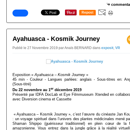
commenta
Repost
0
Ayahuasca - Kosmik Journey
Publié le 27 Novembre 2019 par Anaïs BERNARD
dans
exposit
,
VR
Exposition «
Ayahuasca – Kosmik Journey
»
45 min - Couleur - Langues parlées: anglais - Sous-titres en: Ang
(Sous-titré)
er
Du 22 novembre au 1
décembre 2019
Présenté par IDFA DocLab et Eye Filmmuseum Xtended en collabora
avec Diversion cinema et Cassette
« Ayahuasca – Kosmik Journey », c’est l’œuvre du cinéaste Jan Ko
: un voyage spirituel dans l’univers des plantes médicinales mené pa
Shaman Shipipo (guérisseur traditionnel) en plein cœur de la f
amazonienne. Vous entrez dans la jungle grâce à la réalité virtuell