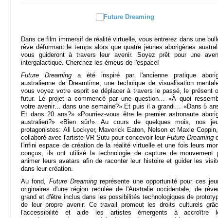
Dans ce film immersif de réalité virtuelle, vous entrerez dans une bul
rêve déformant le temps alors que quatre jeunes aborigènes austral
vous guideront à travers leur avenir. Soyez prêt pour une aven
intergalactique. Cherchez les émeus de l'espace!
‍Future Dreaming
a été inspiré par l'ancienne pratique abori
australienne de Dreamtime, une technique de visualisation mental
vous voyez votre esprit se déplacer à travers le passé, le présent o
futur. Le projet a commencé par une question… «À quoi ressemb
votre avenir… dans une semaine?» Et puis il a grandi… «Dans 5 a
Et dans 20 ans?» «Pourriez-vous être le premier astronaute abori
australien?» «Bien sûr!». Au cours de quelques mois, nos je
protagonistes: Ali Lockyer, Maverick Eaton, Nelson et Maxie Coppin,
collaboré avec l'artiste VR Sutu pour concevoir leur
Future Dreaming
d
l'infini espace de création de la réalité virtuelle et une fois leurs m
conçus, ils ont utilisé la technologie de capture de mouvement 
animer leurs avatars afin de raconter leur histoire et guider les visi
dans leur création.
Au fond,
Future Dreaming
représente une opportunité pour ces jeu
originaires d'une région reculée de l'Australie occidentale, de rêve
grand et d'être inclus dans les possibilités technologiques de prototy
de leur propre avenir. Ce travail promeut les droits culturels grâ
l'accessibilité et aide les artistes émergents à accroître l