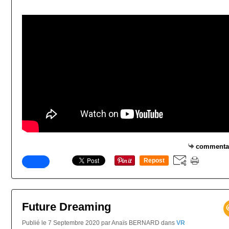
commenta
Repost
0
Future Dreaming
Publié le 7 Septembre 2020 par Anaïs BERNARD
dans
VR