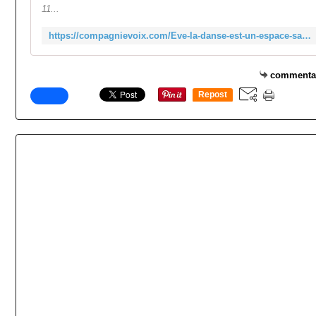
11...
https://compagnievoix.com/Eve-la-danse-est-un-espace-sans-lieu
commenta
Repost
0