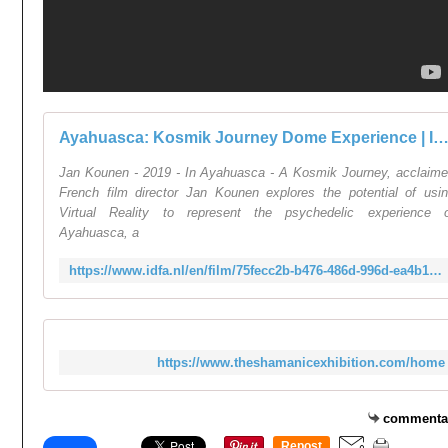
Ayahuasca: Kosmik Journey Dome Experience | I
Jan Kounen - 2019 - In Ayahuasca - A Kosmik Journey, acclaim
French film director Jan Kounen explores the potential of usi
Virtual Reality to represent the psychedelic experience 
Ayahuasca, a
https://www.idfa.nl/en/film/75fecc2b-b476-486d-996d-ea4b1005537d/ayahuasca-kosmik-journey-dome-experience
https://www.theshamanicexhibition.com/home
commenta
Repost