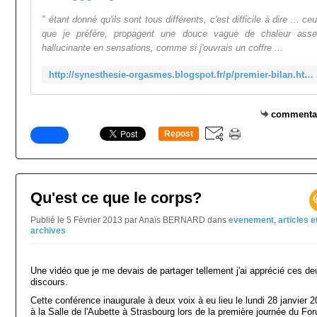
" étant donné qu'ils sont tous différents, c'est difficile à dire ... ce
que je préfère, propagent une douce vague de chaleur ass
hallucinante en sensations, comme si j'ouvrais un coffre ...
http://synesthesie-orgasmes.blogspot.fr/p/premier-bilan.html
commenta
Repost
0
Qu'est ce que le corps?
Publié le 5 Février 2013 par Anaïs BERNARD
dans
evenement
,
articles e
archives
Une vidéo que je me devais de partager tellement j'ai apprécié ces de
discours.
Cette conférence inaugurale à deux voix à eu lieu le lundi 28 janvier 
à la Salle de l'Aubette à Strasbourg lors de la première journée du Fo