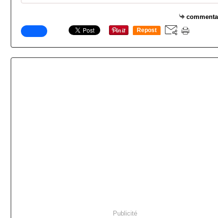
commenta
Repost
0
Publicité