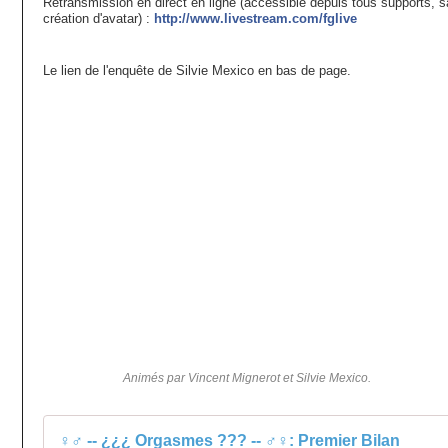
Retransmission en direct en ligne (accessible depuis tous supports, 
création d'avatar) :
http://www.livestream.com/
fglive
Le lien de l'enquête de Silvie Mexico en bas de page.
Animés par Vincent Mignerot et Silvie Mexico.
♀♂ -- ¿¿¿ Orgasmes ??? -- ♂♀: Premier Bilan