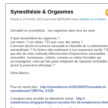
Synesthésie & Orgasmes
Publié le 24 Février 2013 par Anaïs BERNARD
dans
articles et archives
Sexualité et synesthésie : nos orgasmes dans tous les sens
A quoi ressemblent les orgasmes ?
Les miens ? Les vôtres ? Et puis ceux des autres ?
Comment décrire la richesse sensuelle et charnelle de ce phénomène
extraordinaire ? Se limite-t-elle seulement à son expression tactile ? E
que dire de cette multitude effervescente d’impressions sensorielles,
sensuelles, lumineuses, colorés, sonores ou même formelles qui
accompagnent, voire qui fait partie intégrante de l’abandon formidable
qu’est la jouissance p
hysique ?”
Silvie Mexico
Pour en savoir plus :
http://synestheorie.fr/
2013/02/07/
sexualite-et-
synesthesie/
#.URO7Im_E1U8
Consignes pour accéder au laboratoire virtuel :
http://
metalectures.blogspot.fr/p/
pour-acceder-lile-3d-metale
ctures.html