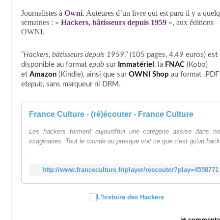
Journalistes à
Owni
. Auteures d’un livre qui est paru il y a quel
semaines : «
Hackers, bâtisseurs depuis 1959
», aux éditions
OWNI.
“
Hackers, bâtisseurs depuis 1959
.” (105 pages, 4,49 euros) est
disponible au format
epub
sur
Immatériel
, la
FNAC
(Kobo)
et
Amazon
(Kindle), ainsi que sur
OWNI Shop
au format .PDF
et
epub
, sans marqueur ni DRM.
France Culture - (ré)écouter - France Culture
Les hackers forment aujourd'hui une catégorie assise dans n
imaginaires. Tout le monde ou presque voit ce que c'est qu'un hac
...
http://www.franceculture.fr/player/reecouter?play=4558771
commenta