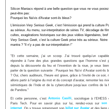
Silicon Maniacs répond à une belle question que vous ne vous posiez
peut-être pas:
Pourquoi les Na'vis d'Avatar sont-ils bleus?
L'émission
Very Serious Geek
, c’est l’émission qui prend la culture P
au sérieux. Au menu, sur-interprétation de séries TV, décodage de fil
cultes, exagérations historiques sur des jeux vidéos légendaires, bref
Very Serious Geek
, c’est la culture Geek prise très au sérieux. Notre
mantra ? “Il n’y a pas de sur-interprétation !”
"Et cette semaine, j’ai un scoop. J’ai trouvé quelqu’un capabl
répondre à l’une des plus grandes questions que l’homme s’est 
depuis la découverte du feu et l’invention de la roue, je veux bien
parler de la question suivante : Pourquoi les Na’vi d’Avatar sont-ils 
? Oui, chers auditeurs, l’heure est grave, grâce à l’invité de ce soir,
allons partir à l’origine du mot et du concept d’avatar, remonter les riv
sémiotiques de l’Inde et de la cyberculture jusqu’aux confins de la f
de Pandora."
Antonio Casilli
Et cette personne, c’est
, sociologue à l’EHESS 
son 
Paris Tech. Pour en savoir plus sur lui, rendez-vous sur
internet
billet sur Avatar
. On y trouve notamment son
et des liens 