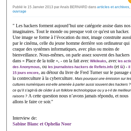
Publié le 15 Janvier 2013 par Anaïs BERNARD
dans
articles et archives
,
ouvrage
" Les hackers forment aujourd’hui une catégorie assise dans nos
imaginaires. Tout le monde ou presque voit ce qu'est un hacker.
Une image se forme à l’évocation du mot, image construite auss
par le cinéma, celle du jeune homme derrière son ordinateur qui
craque des systèmes informatiques, avec plus ou moins de
bienveillance. Nous-mêmes, on parle assez souvent des hackers
dans « Place de la toile », - on la fait avec
, avec
Wikileaks
les acti
, ou
(et
) -
des Anonymous
les journalistes-hackers de Reflets.info
là
il
, au détour du livre de Fred Turner sur le passage 
15 jours encore
la contreculture à la cyberculture.
Mais pourquoi une émission sur le
cultures numériques est-elle amenée à parler aussi souvent des hackers ?
ce qu’il s’agit-là de céder à un folklore technologique ou y a-t-il de meilleu
A cette question nous n’avons jamais répondu, et nous
raisons ?
allons le faire ce soir."
Interview de:
Sabine Blanc et Ophelia Noor