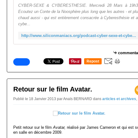
CYBER-SEXE & CYBERESTHESIE. Mercredi 28 Mars à 19h3
Ecoutez un Conte de la Noosphère plus long que les autres - et pl
chaud aussi - qui est entièrement consacrée à Cyberesthésie et 
cybe...
http://www.siliconmaniacs.org/podcast-cyber-sexe-et-cyberesthesie/
commenta
Repost
0
Retour sur le film Avatar.
Publié le 18 Janvier 2013 par Anaïs BERNARD
dans
articles et archives
,
Petit retour sur le film
Avatar,
réalisé par James Cameron et qui est so
en salle en décembre 2009.