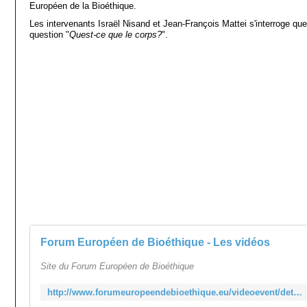
Européen de la Bioéthique.
Les intervenants Israël Nisand et Jean-François Mattei s'interroge que
question "
Quest-ce que le corps?
".
Forum Européen de Bioéthique - Les vidéos
Site du Forum Européen de Bioéthique
http://www.forumeuropeendebioethique.eu/videoevent/detail/Conference-inaugurale-a-deux-voix/89