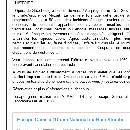
L'HISTOIRE
L’Opéra de Strasbourg a besoin de vous ! Au programme, Don Giova
le chef-d’œuvre de Mozart. La dernière fois que cette œuvre a
programmée, il y a 50 ans, des incidents étranges avaient eu li
coupures de courant, apparition de symboles insolites, po
verrouillées, costumes perdus ou encore messages inscrits sur
murs... À l’époque, les évènements s’étaient aggravés, obligeant l’O
à annuler les représentations. Après cette annulation, plus rie
particulier n’eut lieu et, faute d’indices, l’affaire fut classée. Aujourd
tout recommence et progresse à l’identique. Coupures de cour
disparitions de costumes...
Votre brigade temporelle reprend l’affaire et vous envoie en 1969,
heure avant l’annulation du spectacle.
A vous de trouver suffisamment d’indices pour éviter que les ch
n’aillent trop loin cette fois-ci. On compte sur vous ! Mais n’oubliez 
si vous restez plus d’une heure dans le passé, vous y resterez coincé
Réservation et plus d'informations ci-dessous.
Escape game réalisé par A MAZE IN Live Escape Game et
Laboratoire HABILE BILL
Escape Game à l'Opéra National du Rhin Strasbourg
Le principe est simple, en équipe, tentez de sauver la représentati