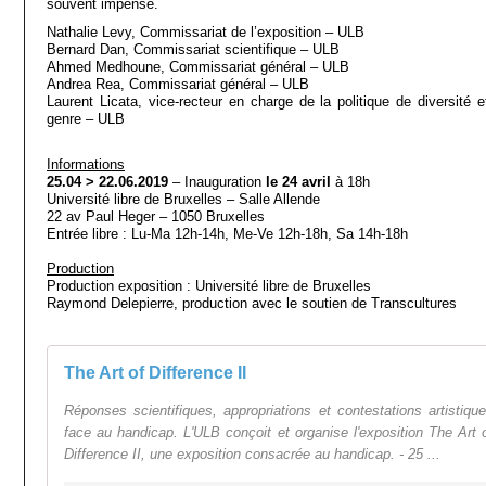
souvent impensé.
Nathalie Levy, Commissariat de l’exposition – ULB
Bernard Dan, Commissariat scientifique – ULB
Ahmed Medhoune, Commissariat général – ULB
Andrea Rea, Commissariat général – ULB
Laurent Licata, vice-recteur en charge de la politique de diversité e
genre – ULB
Informations
25.04 > 22.06.2019
– Inauguration
le 24 avril
à 18h
Université libre de Bruxelles – Salle Allende
22 av Paul Heger – 1050 Bruxelles
Entrée libre : Lu-Ma 12h-14h, Me-Ve 12h-18h, Sa 14h-18h
Production
Production exposition : Université libre de Bruxelles
Raymond Delepierre, production avec le soutien de Transcultures
The Art of Difference II
Réponses scientifiques, appropriations et contestations artistiqu
face au handicap. L'ULB conçoit et organise l'exposition The Art 
Difference II, une exposition consacrée au handicap. - 25 ...