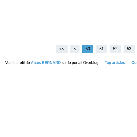
<<
<
10
20
30
40
50
51
52
53
Voir le profil de
Anaïs BERNARD
sur le portail Overblog
Top articles
Co