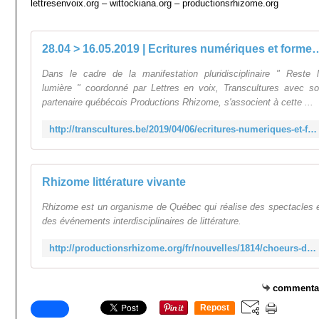
lettresenvoix.org – wittockiana.org – productionsrhizome.org
28.04 > 16.05.2019 | Ecritures numériques et formes intermédiatiq
Dans le cadre de la manifestation pluridisciplinaire " Reste 
lumière " coordonné par Lettres en voix, Transcultures avec s
partenaire québécois Productions Rhizome, s'associent à cette ...
http://transcultures.be/2019/04/06/ecritures-numeriques-et-formes-intermediatiques-bibilotheca-wittockiana-bruxelles/
Rhizome littérature vivante
Rhizome est un organisme de Québec qui réalise des spectacles 
des événements interdisciplinaires de littérature.
http://productionsrhizome.org/fr/nouvelles/1814/choeurs-de-retour-en-belgique
commenta
Repost