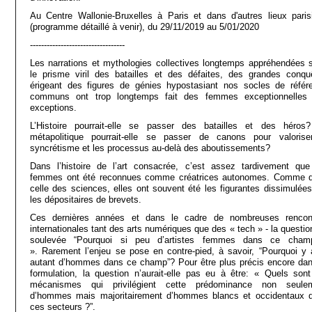
Au Centre Wallonie-Bruxelles à Paris et dans d'autres lieux paris
(programme détaillé à venir), du 29/11/2019 au 5/01/2020
----------------------------------
Les narrations et mythologies collectives longtemps appréhendées 
le prisme viril des batailles et des défaites, des grandes conqu
érigeant des figures de génies hypostasiant nos socles de référ
communs ont trop longtemps fait des femmes exceptionnelles
exceptions.
L’Histoire pourrait-elle se passer des batailles et des héros
métapolitique pourrait-elle se passer de canons pour valorise
syncrétisme et les processus au-delà des aboutissements?
Dans l’histoire de l’art consacrée, c’est assez tardivement que
femmes ont été reconnues comme créatrices autonomes. Comme 
celle des sciences, elles ont souvent été les figurantes dissimulées
les dépositaires de brevets.
Ces dernières années et dans le cadre de nombreuses rencon
internationales tant des arts numériques que des « tech » - la questio
soulevée “Pourquoi si peu d’artistes femmes dans ce cha
». Rarement l’enjeu se pose en contre-pied, à savoir, “Pourquoi y a-
autant d’hommes dans ce champ”? Pour être plus précis encore dan
formulation, la question n’aurait-elle pas eu à être: « Quels sont
mécanismes qui privilégient cette prédominance non seule
d’hommes mais majoritairement d’hommes blancs et occidentaux 
ces secteurs ?”.