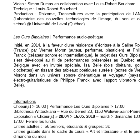
Video : Simon Dumas en collaboration avec Louis-Robert Bouchard
Technique : Louis-Robert Bouchard.
Production : Rhizome, Transcultures avec la participation de LA
(Laboratoire des nouvelles technologies de l’image, du son et d
scène) @ Université de Laval (Québec).
Les Ours Bipolaires
| Performance audio-poétique
Initié, en 2014, à la faveur d’une résidence d’écriture à la Saline Ro
(France) par Werner Moron (auteur, performer, plasticien) et Phil
Franck (créateur sonore et intermédiatique), le projet des Ours Bipola
s’est développé au fil de performances présentées au Québec e
Belgique avec en invitée spéciale, Isa Belle (bols tibétains, go
clochettes) en tissant des tableaux poétiques surréels (textes de We
Moron) dans un univers sonore cinématique et voyageur (pays
électro-guitaristiques de Philippe Franck avec l’apport vibratoire d
Belle).
Informations
Choeur(s) > 16.00 | Performance Les Ours Bipolaires > 17.00
Bibilotheca Wittockiana – Rue du Bemel 23, 1150 Woluwe-Saint-Pierr
Exposition « Chœur(s) »
28.04 > 16.05. 2019
– mardi > dimanche 10:
17:00 Fermé les lundis
Entrée adultes : 5€ Seniors, étudiants & groupes: 3€
Entrée gratuite dans le cadre du cours « Art et littérature » et le pr
dimanche du mois