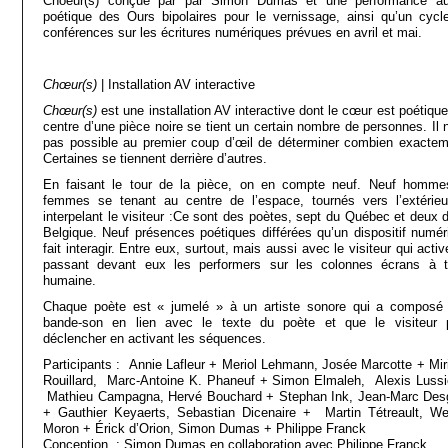
Choeur(s) conçue par par Simon Dumas et une performance au
poétique des Ours bipolaires pour le vernissage, ainsi qu’un cycl
conférences sur les écritures numériques prévues en avril et mai.
Chœur(s)
| Installation AV interactive
Chœur(s)
est une installation AV interactive dont le cœur est poétiqu
centre d’une pièce noire se tient un certain nombre de personnes. Il n
pas possible au premier coup d’œil de déterminer combien exactem
Certaines se tiennent derrière d’autres.
En faisant le tour de la pièce, on en compte neuf. Neuf homme
femmes se tenant au centre de l’espace, tournés vers l’extérieu
interpelant le visiteur :Ce sont des poètes, sept du Québec et deux d
Belgique. Neuf présences poétiques différées qu’un dispositif numér
fait interagir. Entre eux, surtout, mais aussi avec le visiteur qui acti
passant devant eux les performers sur les colonnes écrans à ta
humaine.
Chaque poète est « jumelé » à un artiste sonore qui a composé
bande-son en lien avec le texte du poète et que le visiteur 
déclencher en activant les séquences.
Participants : Annie Lafleur + Meriol Lehmann, Josée Marcotte + Mir
Rouillard, Marc-Antoine K. Phaneuf + Simon Elmaleh, Alexis Lussi
Mathieu Campagna, Hervé Bouchard + Stephan Ink, Jean-Marc Des
+ Gauthier Keyaerts, Sebastian Dicenaire + Martin Tétreault, We
Moron + Érick d’Orion, Simon Dumas + Philippe Franck
Conception : Simon Dumas en collaboration avec Philippe Franck