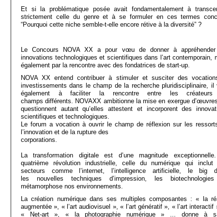
Et si la problématique posée avait fondamentalement à transce
strictement celle du genre et à se formuler en ces termes conc
“Pourquoi cette niche semble-t-elle encore rétive à la diversité” ?
Le Concours NOVA XX a pour vœu de donner à appréhender
innovations technologiques et scientifiques dans l’art contemporain, 
également par la rencontre avec des fondatrices de start-up.
NOVA XX entend contribuer à stimuler et susciter des vocation
investissements dans le champ de la recherche pluridisciplinaire, il 
également à faciliter la rencontre entre les créateur
champs différents. NOVAXX ambitionne la mise en exergue d’œuvres
questionnent autant qu’elles attestent et incorporent des innovat
scientifiques et technologiques.
Le forum a vocation à ouvrir le champ de réflexion sur les ressort
l’innovation et de la rupture des
corporations.
La transformation digitale est d’une magnitude exceptionnelle
quatrième révolution industrielle, celle du numérique qui inclut
secteurs comme l’internet, l’intelligence artificielle, le big d
les nouvelles techniques d’impression, les biotechnologi
métamorphose nos environnements.
La création numérique dans ses multiples composantes : « la réa
augmentée », « l’art audiovisuel », « l’art génératif », « l’art interactif 
« Net-art », « la photographie numérique » ... donne à sa