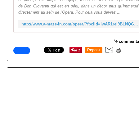
de Don Giovanni qui est en péril, dans un décor plus qu'immersif
directement au sein de l'Opéra. Pour cela vous devrez ...
http://www.a-maze-in.com/opera/?fbclid=IwAR1rei9BLNQG31gysGjXz9MaZ3D0mRBT6mMWXfAidML-SyNQOCB5-oV2vCQ
commenta
Repost
0