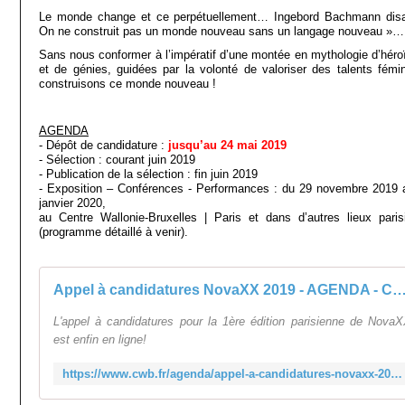
Le monde change et ce perpétuellement… Ingebord Bachmann disa
On ne construit pas un monde nouveau sans un langage nouveau »
Sans nous conformer à l’impératif d’une montée en mythologie d’héro
et de génies, guidées par la volonté de valoriser des talents fémin
construisons ce monde nouveau !
AGENDA
- Dépôt de candidature :
jusqu’au 24 mai 2019
- Sélection : courant juin 2019
- Publication de la sélection : fin juin 2019
- Exposition – Conférences - Performances : du 29 novembre 2019 
janvier 2020,
au Centre Wallonie-Bruxelles | Paris et dans d’autres lieux paris
(programme détaillé à venir).
Appel à candidatures NovaXX 2019 - AGENDA - CW
L'appel à candidatures pour la 1ère édition parisienne de Nova
est enfin en ligne!
https://www.cwb.fr/agenda/appel-a-candidatures-novaxx-2019?fbclid=IwAR30hIBFGcMHMnH0z9i8tdl_wTh1aCytNcJLxOvrqNtTbjDwVzXEg3KBkYI