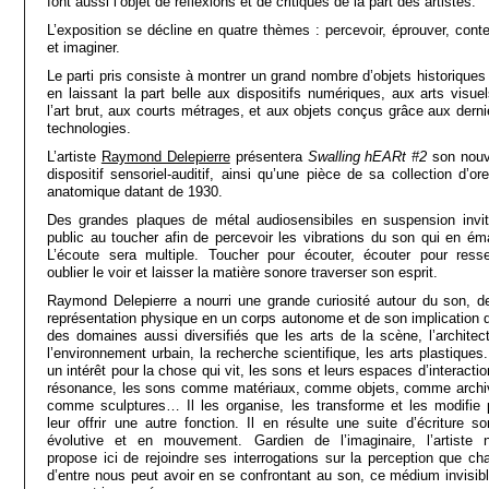
font aussi l’objet de réflexions et de critiques de la part des artistes.
L’exposition se décline en quatre thèmes : percevoir, éprouver, conte
et imaginer.
Le parti pris consiste à montrer un grand nombre d’objets historiques 
en laissant la part belle aux dispositifs numériques, aux arts visuel
l’art brut, aux courts métrages, et aux objets conçus grâce aux derni
technologies.
L’artiste
Raymond Delepierre
présentera
Swalling hEARt #2
son nou
dispositif sensoriel-auditif, ainsi qu’une pièce de sa collection d’ore
anatomique datant de 1930.
Des grandes plaques de métal audiosensibiles en suspension invit
public au toucher afin de percevoir les vibrations du son qui en ém
L’écoute sera multiple. Toucher pour écouter, écouter pour ressen
oublier le voir et laisser la matière sonore traverser son esprit.
Raymond Delepierre a nourri une grande curiosité autour du son, d
représentation physique en un corps autonome et de son implication 
des domaines aussi diversifiés que les arts de la scène, l’architect
l’environnement urbain, la recherche scientifique, les arts plastiques.
un intérêt pour la chose qui vit, les sons et leurs espaces d’interactio
résonance, les sons comme matériaux, comme objets, comme archi
comme sculptures… Il les organise, les transforme et les modifie 
leur offrir une autre fonction. Il en résulte une suite d’écriture so
évolutive et en mouvement. Gardien de l’imaginaire, l’artiste 
propose ici de rejoindre ses interrogations sur la perception que ch
d’entre nous peut avoir en se confrontant au son, ce médium invisibl