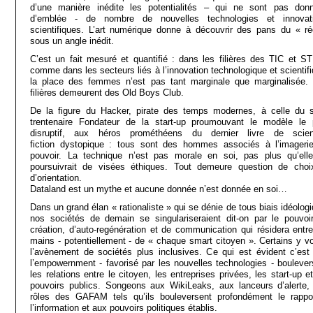
d’une manière inédite les potentialités – qui ne sont pas don
d’emblée - de nombre de nouvelles technologies et innovat
scientifiques. L’art numérique donne à découvrir des pans du « ré
sous un angle inédit.
C’est un fait mesuré et quantifié : dans les filières des TIC et S
comme dans les secteurs liés à l’innovation technologique et scientifi
la place des femmes n’est pas tant marginale que marginalisée.
filières demeurent des Old Boys Club.
De la figure du Hacker, pirate des temps modernes, à celle du 
trentenaire Fondateur de la start-up proumouvant le modèle le 
disruptif, aux héros prométhéens du dernier livre de scie
fiction dystopique : tous sont des hommes associés à l’imageri
pouvoir. La technique n’est pas morale en soi, pas plus qu’ell
poursuivrait de visées éthiques. Tout demeure question de choi
d’orientation.
Dataland est un mythe et aucune donnée n’est donnée en soi…
Dans un grand élan « rationaliste » qui se dénie de tous biais idéolog
nos sociétés de demain se singulariseraient dit-on par le pouvoi
création, d’auto-regénération et de communication qui résidera entre
mains - potentiellement - de « chaque smart citoyen ». Certains y vo
l’avènement de sociétés plus inclusives. Ce qui est évident c’est
l’empowernment - favorisé par les nouvelles technologies - boulever
les relations entre le citoyen, les entreprises privées, les start-up e
pouvoirs publics. Songeons aux WikiLeaks, aux lanceurs d’alerte,
rôles des GAFAM tels qu’ils bouleversent profondément le rappo
l’information et aux pouvoirs politiques établis.