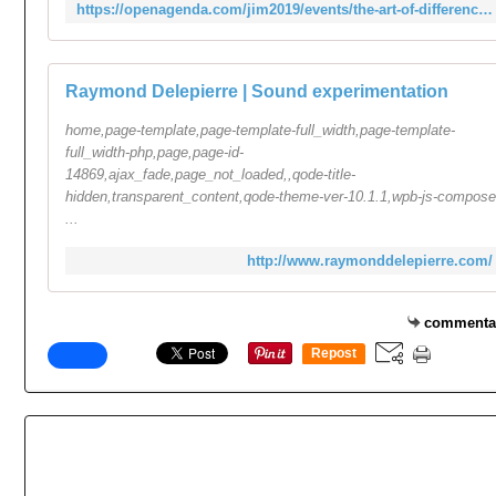
https://openagenda.com/jim2019/events/the-art-of-difference-ii?lang=en
Raymond Delepierre | Sound experimentation
home,page-template,page-template-full_width,page-template-
full_width-php,page,page-id-
14869,ajax_fade,page_not_loaded,,qode-title-
hidden,transparent_content,qode-theme-ver-10.1.1,wpb-js-compose
...
http://www.raymonddelepierre.com/
commenta
Repost
0