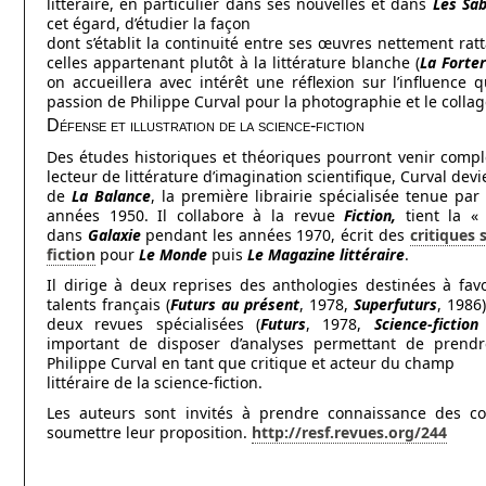
littéraire, en particulier dans ses nouvelles et dans
Les Sab
cet égard, d’étudier la façon
dont s’établit la continuité entre ses œuvres nettement ratt
celles appartenant plutôt à la littérature blanche (
La Forte
on accueillera avec intérêt une réflexion sur l’influence 
passion de Philippe Curval pour la photographie et le collage
Défense et illustration de la science-fiction
Des études historiques et théoriques pourront venir complé
lecteur de littérature d’imagination scientifique, Curval devie
de
La Balance
, la première librairie spécialisée tenue pa
années 1950. Il collabore à la revue
Fiction,
tient la « 
dans
Galaxie
pendant les années 1970, écrit des
critiques 
fiction
pour
Le Monde
puis
Le Magazine littéraire
.
Il dirige à deux reprises des anthologies destinées à favo
talents français (
Futurs au présent
, 1978,
Superfuturs
, 1986
deux revues spécialisées (
Futurs
, 1978,
Science-fiction
important de disposer d’analyses permettant de prendr
Philippe Curval en tant que critique et acteur du champ
littéraire de la science-fiction.
Les auteurs sont invités à prendre connaissance des co
soumettre leur proposition.
http://resf.revues.org/244