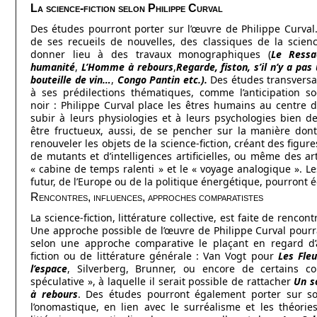
La science-fiction selon Philippe Curval
Des études pourront porter sur l’œuvre de Philippe Curval
de ses recueils de nouvelles, des classiques de la science
donner lieu à des travaux monographiques (
Le Ressa
humanité
,
L’Homme à rebours
,
Regarde, fiston, s’il n’y a pas
bouteille de vin…
,
Congo Pantin
etc.).
Des études transversa
à ses prédilections thématiques, comme l’anticipation soc
noir : Philippe Curval place les êtres humains au centre d
subir à leurs physiologies et à leurs psychologies bien 
être fructueux, aussi, de se pencher sur la manière dont
renouveler les objets de la science-fiction, créant des figure
de mutants et d’intelligences artificielles, ou même des art
« cabine de temps ralenti » et le « voyage analogique ». Les
futur, de l’Europe ou de la politique énergétique, pourront 
Rencontres, influences, approches comparatistes
La science-fiction, littérature collective, est faite de renco
Une approche possible de l’œuvre de Philippe Curval pourrait
selon une approche comparative le plaçant en regard d’a
fiction ou de littérature générale : Van Vogt pour
Les Fle
l’espace
, Silverberg, Brunner, ou encore de certains co
spéculative », à laquelle il serait possible de rattacher
Un s
à rebours
. Des études pourront également porter sur so
l’onomastique, en lien avec le surréalisme et les théorie