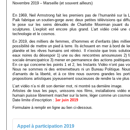
Novembre 2019 – Marseille (et souvent ailleurs)
En 1969, Neil Armstrong fait les premiers pas de l’humanité sur 
Paik fabrique un soutien-gorge avec deux petites télévisions qui diffu
le pose sur les seins dénudés de Charlotte Moorman jouant du v
sculptures. L’exploit est encore plus grand. L’art vidéo créé une co
technologie et le cosmos.
En 2019, des milliers de femmes, d’hommes et d’enfants (des millier
possibilité de mettre un pied à terre. Ils échouent en mer à bord de le
planète et les rêves humains ont rétréci. Il n’existe que trois solu
eaux noires du désespoir 1) une ou des rencontres amoureuses 2) fa
sociale émancipatrice 3) mener en permanence des actions poétiques e
En ce qui concerne les points 1 et 2, les Instants Vidéo n’ont pas voc
Nous ne sommes ni des entremetteurs ni un Bureau Politique. Nou
d’amants de la liberté, et à ce titre nous ouvrons grandes les port
propositions artistiques joyeusement soucieuses de rendre la vie plus 
L’art vidéo n’a ni dit son dernier mot, ni montré sa dernière image.
Artistes de tous les pays, unissons nos films, installations vidéo
humain puisse librement marcher sur la terre, léger comme un cosmo
Date limite d’inscription :
1er juin 2019
Formulaire à remplir en ligne au lien ci-dessous.
Appel à participation 2019