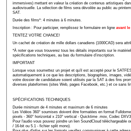
immersives) mettant en valeur la création de contenus artistiques da
audiovisuelle. La sélection de films sera dévoilée au public au printe
SAT.
Durée des films*: 4 minutes à 6 minutes.
Inscription : Pour participer, remplissez le formulaire en ligne
avant l
TENTEZ VOTRE CHANCE!
Un cachet de création de mille dollars canadiens (1000CAD) sera attri
*À noter que vous trouverez tous les détails importants sur le matériel
spécifications techniques, au bas du formulaire d’inscription.
IMPORTANT
Lorsque vous soumettez un projet et qu'il est accepté pour le SATF
automatiquement à ce que les descriptions, biographies, images, vidé
votre dossier de candidature soient utilisés par la SAT à des fins p
diverses plateformes (sites Web, pages Facebook, etc.) et ce sans li
SPÉCIFICATIONS TECHNIQUES
Durée minimum de 4 minutes et maximum de 6 minutes
Les Vidéos 360° soumises doivent être formatées en format Fulldome
pixels - 360° horizontal x 210° vertical - Quicktime .mov, Codec DXV3
Pour l'audio vous pouvez joindre un lien SoundCloud téléchargeable o
/ 16-bit ou 5.1 - fichier split mono).
Pour plus d'infos sur les formats veuillez communiquer à cette adre