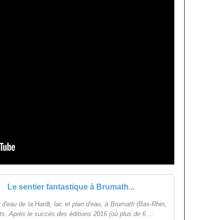
Le sentier fantastique à Brumath...
 d'eau de la Hardt, lac et plan d'eau, à Brumath (Bas-Rhin,
ts. Après le succès des éditions 2016 (où plus de 6 ...