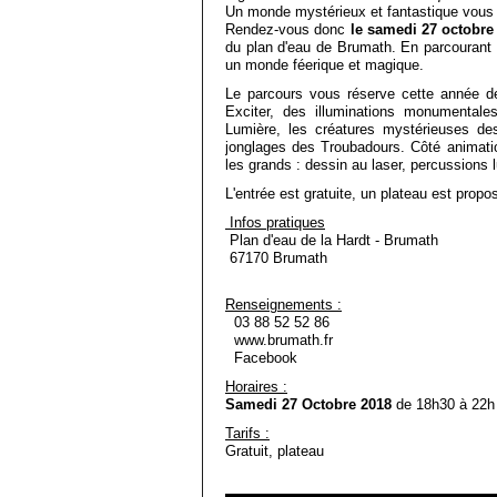
Un monde mystérieux et fantastique vous 
Rendez-vous donc
le samedi 27 octobre
du plan d'eau de Brumath. En parcourant de
un monde féerique et magique.
Le parcours vous réserve cette année de
Exciter, des illuminations monumental
Lumière, les créatures mystérieuses des
jonglages des Troubadours. Côté animatio
les grands : dessin au laser, percussions 
L'entrée est gratuite, un plateau est propos
Infos pratiques
Plan d'eau de la Hardt - Brumath
67170 Brumath
Renseignements :
03 88 52 52 86
www.brumath.fr
Facebook
Horaires :
Samedi 27 Octobre 2018
de 18h30 à 22h
Tarifs :
Gratuit, plateau