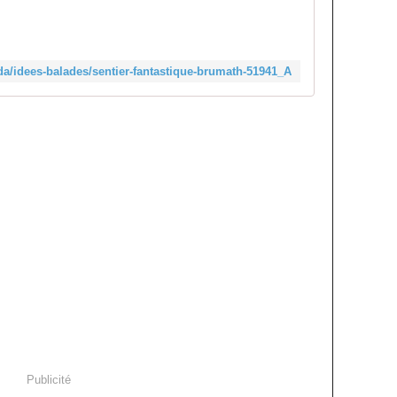
da/idees-balades/sentier-fantastique-brumath-51941_A
Publicité