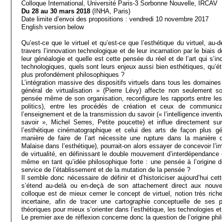
Colloque International, Université Paris-3 Sorbonne Nouvelle, IRCAV
Du 28 au 30 mars 2018
(INHA, Paris)
Date limite d’envoi des propositions : vendredi 10 novembre 2017
English version below
Qu’est-ce que le virtuel et qu’est-ce que l’esthétique du virtuel, au
travers l’innovation technologique et de leur incarnation par le biai
leur généalogie et quelle est cette pensée du réel et de l’art qui s’
technologiques, quels sont leurs enjeux aussi bien esthétiques, qu’ét
plus profondément philosophiques ?
L’intégration massive des dispositifs virtuels dans tous les domaine
général de virtualisation » (Pierre Lévy) affecte non seulement 
pensée même de son organisation, reconfigure les rapports entre les 
politics), entre les procédés de création et ceux de communica
l’enseignement et de la transmission du savoir (« l’intelligence inven
savoir », Michel Serres, Petite poucette) et influe directement su
l’esthétique cinématographique et celui des arts de façon plus gé
manière de faire de l’art nécessite une rupture dans la manière 
Malaise dans l’esthétique), pourrait-on alors essayer de concevoir l’i
de virtualité, en définissant le double mouvement d’interdépendance 
même en tant qu’idée philosophique forte : une pensée à l’origine 
service de l’établissement et de la mutation de la pensée ?
Il semble donc nécessaire de définir et d’historiciser aujourd’hui ce
s’étend au-delà ou en-deçà de son attachement direct aux nouve
colloque est de mieux cerner le concept de virtuel, notion très rich
incertaine, afin de tracer une cartographie conceptuelle de ses 
théoriques pour mieux s’orienter dans l’esthétique, les technologies e
Le premier axe de réflexion concerne donc la question de l’origine phi