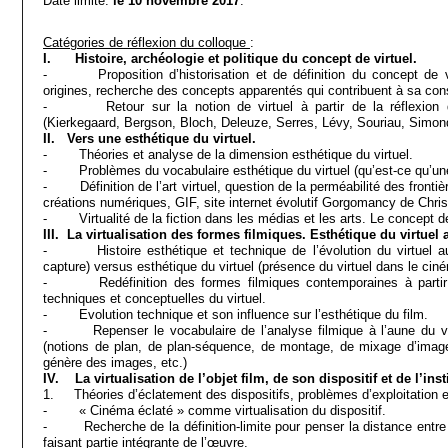
Date limite:
le 10 novembre 2017
.
Catégories de réflexion du colloque
:
I. Histoire, archéologie et politique du concept de virtuel.
- Proposition d’historisation et de définition du concept de vi
origines, recherche des concepts apparentés qui contribuent à sa const
- Retour sur la notion de virtuel à partir de la réflexion d
(Kierkegaard, Bergson, Bloch, Deleuze, Serres, Lévy, Souriau, Simond
II. Vers une esthétique du virtuel.
- Théories et analyse de la dimension esthétique du virtuel.
- Problèmes du vocabulaire esthétique du virtuel (qu’est-ce qu’une f
- Définition de l’art virtuel, question de la perméabilité des frontièr
créations numériques, GIF, site internet évolutif Gorgomancy de Chris
- Virtualité de la fiction dans les médias et les arts. Le concept de
III. La virtualisation des formes filmiques. Esthétique du virtuel
- Histoire esthétique et technique de l’évolution du virtuel au
capture) versus esthétique du virtuel (présence du virtuel dans le cin
- Redéfinition des formes filmiques contemporaines à partir d
techniques et conceptuelles du virtuel.
- Evolution technique et son influence sur l’esthétique du film.
- Repenser le vocabulaire de l’analyse filmique à l’aune du vir
(notions de plan, de plan-séquence, de montage, de mixage d’images
génère des images, etc.)
IV. La virtualisation de l’objet film, de son dispositif et de l’in
1. Théories d’éclatement des dispositifs, problèmes d’exploitation et
- « Cinéma éclaté » comme virtualisation du dispositif.
- Recherche de la définition-limite pour penser la distance entre le
faisant partie intégrante de l’œuvre.