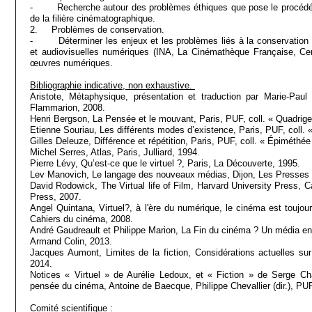
- Recherche autour des problèmes éthiques que pose le procédé de v
de la filière cinématographique.
2. Problèmes de conservation.
- Déterminer les enjeux et les problèmes liés à la conservation 
et audiovisuelles numériques (INA, La Cinémathèque Française, Ce
œuvres numériques.
Bibliographie indicative, non exhaustive.
Aristote, Métaphysique, présentation et traduction par Marie-Paul 
Flammarion, 2008.
Henri Bergson, La Pensée et le mouvant, Paris, PUF, coll. « Qua
Etienne Souriau, Les différents modes d’existence, Paris, PUF, coll.
Gilles Deleuze, Différence et répétition, Paris, PUF, coll. « Épiméthée
Michel Serres, Atlas, Paris, Julliard, 1994.
Pierre Lévy, Qu’est-ce que le virtuel ?, Paris, La Découverte, 1995.
Lev Manovich, Le langage des nouveaux médias, Dijon, Les Presses d
David Rodowick, The Virtual life of Film, Harvard University Press, 
Press, 2007.
Angel Quintana, Virtuel?, à l'ère du numérique, le cinéma est toujours
Cahiers du cinéma, 2008.
André Gaudreault et Philippe Marion, La Fin du cinéma ? Un média en 
Armand Colin, 2013.
Jacques Aumont, Limites de la fiction, Considérations actuelles sur
2014.
Notices « Virtuel » de Aurélie Ledoux, et « Fiction » de Serge Cha
pensée du cinéma, Antoine de Baecque, Philippe Chevallier (dir.), PU
Comité scientifique
: