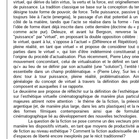
virtuel, qui dérive du latin virtus, la vertu et la force, est originelle
de puissance. La tradition classique se base sur la conception du te
désigne toute forme de pouvoir, de force. Telle puissance, passive (p
toujours liée à l’acte (energeia), le passage d’un état potentiel à u
côté de la matière, tandis que l’acte se réalise dans la forme - l’
l’idée de forme étant déjà inscrite dans cette dernière (doctrine du «
comme acte pur). Deleuze, et avant lui Bergson, renverse la 
"puissance" par "virtuel", en proposant la double opposition célèbre :
le virtuel, quant à lui, s’oppose à l’actuel » (Différence et Répétition)
pleine réalité, en tant que virtuel » et propose de considérer tou
parties dans le virtuel », qui loin d’être indéterminé constituerait
l’origine du procédé d’actualisation. Plus récemment, Pierre Lévy orient
mouvement concomitant, celui de virtualisation et le définit en tant
qu’« au lieu de se définir par son actualité (une "solution"), l’enti
essentielle dans un champ problématique. » (Pierre Lévy, Sur les c
donc tour à tour puissance, pleine réalité, problématisation. Ai
généalogie du concept de virtuel à travers la définition des prob
composent et auxquelles il se rapporte.
Le deuxième axe propose de réfléchir sur la définition de l’esthétique
sur l’esthétique virtuelle cinématographique de manière plus particu
majeures attirent notre attention : le thème de la fiction, la préex
argentique (et, de manière plus large, dans les arts plastiques) et la n
des formes filmiques contemporaines ainsi que de formulat
cinématographique lié au développement des nouvelles technologies.
La question de la fiction se pose comme un des vecteurs principa
manière les dispositifs virtuels, en tant que moyens de productivité 
de fiction au niveau esthétique ? Comment la fiction audiovisuelle de
d’espaces de liberté encore inexplorés par le récit traditionnel?