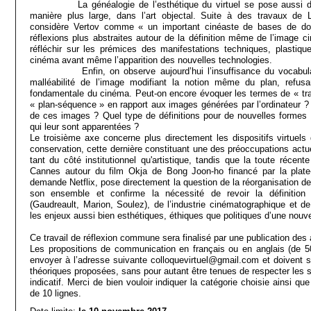
La généalogie de l’esthétique du virtuel se pose aussi dan
manière plus large, dans l’art objectal. Suite à des travaux de
considère Vertov comme « un important cinéaste de bases de don
réflexions plus abstraites autour de la définition même de l’image 
réfléchir sur les prémices des manifestations techniques, plastiqu
cinéma avant même l’apparition des nouvelles technologies.
Enfin, on observe aujourd’hui l’insuffisance du vocabulaire 
malléabilité de l’image modifiant la notion même du plan, refusa
fondamentale du cinéma. Peut-on encore évoquer les termes de « trav
« plan-séquence » en rapport aux images générées par l’ordinateur ? 
de ces images ? Quel type de définitions pour de nouvelles formes f
qui leur sont apparentées ?
Le troisième axe concerne plus directement les dispositifs virtuels 
conservation, cette dernière constituant une des préoccupations actu
tant du côté institutionnel qu'artistique, tandis que la toute récen
Cannes autour du film Okja de Bong Joon-ho financé par la plate
demande Netflix, pose directement la question de la réorganisation de
son ensemble et confirme la nécessité de revoir la définition 
(Gaudreault, Marion, Soulez), de l’industrie cinématographique et 
les enjeux aussi bien esthétiques, éthiques que politiques d’une nouve
Ce travail de réflexion commune sera finalisé par une publication des 
Les propositions de communication en français ou en anglais (de
envoyer à l’adresse suivante colloquevirtuel@gmail.com et doivent s
théoriques proposées, sans pour autant être tenues de respecter les s
indicatif. Merci de bien vouloir indiquer la catégorie choisie ainsi qu
de 10 lignes.