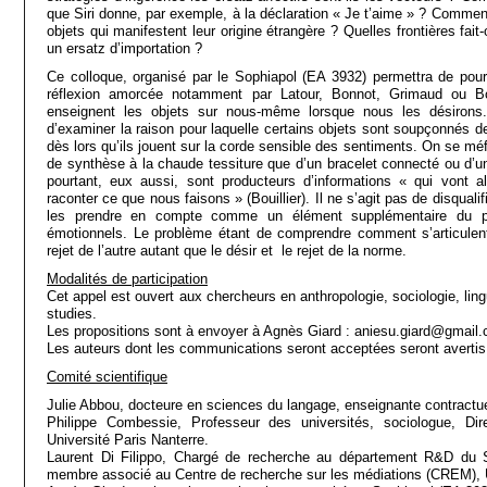
que Siri donne, par exemple, à la déclaration « Je t’aime » ? Comment 
objets qui manifestent leur origine étrangère ? Quelles frontières fait
un ersatz d’importation ?
Ce colloque, organisé par le Sophiapol (EA 3932) permettra de pour
réflexion amorcée notamment par Latour, Bonnot, Grimaud ou Bo
enseignent les objets sur nous-même lorsque nous les désirons. 
d’examiner la raison pour laquelle certains objets sont soupçonnés de
dès lors qu’ils jouent sur la corde sensible des sentiments. On se méf
de synthèse à la chaude tessiture que d’un bracelet connecté ou d’un
pourtant, eux aussi, sont producteurs d’informations « qui vont al
raconter ce que nous faisons » (Bouillier). Il ne s’agit pas de disquali
les prendre en compte comme un élément supplémentaire du p
émotionnels. Le problème étant de comprendre comment s’articulent 
rejet de l’autre autant que le désir et le rejet de la norme.
Modalités de participation
Cet appel est ouvert aux chercheurs en anthropologie, sociologie, ling
studies.
Les propositions sont à envoyer à Agnès Giard : aniesu.giard@gmai
Les auteurs dont les communications seront acceptées seront avertis p
Comité scientifique
Julie Abbou, docteure en sciences du langage, enseignante contractue
Philippe Combessie, Professeur des universités, sociologue, Di
Université Paris Nanterre.
Laurent Di Filippo, Chargé de recherche au département R&D du S
membre associé au Centre de recherche sur les médiations (CREM), U