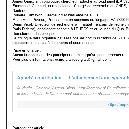
Agnès Giard, anthropologue, chercheur rattaché au Sophiapol (EA 3932
Emmanuel Grimaud, anthropologue, Chargé de recherche au CNRS, 
Nanterre.
Roberte Hamayon, Directeur d’études émérite à l’EPHE.
Marie-Anne Paveau, Professeure en sciences du langage, EA 7338 Plé
Denis Vidal, Directeur de recherche à l’Institut français de reche
Paris Diderot), enseignant associé à l’EHESS et au Musée du Quai Br
Déroulement du colloque
Le colloque sera organisé par sessions de communication de 60 à 
discussion sera laissé libre après chaque session.
Prise en charge
:
Aucun financement des participant-e-s n’est prévu pour le moment.
Pour plus d’informations, écrire à aniesu.giard@gmail.com.
© Vinclu - Gatebox, Azuma Hikari - http://gatebox.ai Ce colloque 
et les modalités de l'attachement aux substituts affectifs numériqu
https://sop
Partager cet article