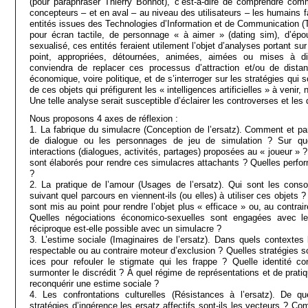
(pour paraphraser Thierry Bonnot), c’est-à-dire de comprendre co
concepteurs – et en aval – au niveau des utilisateurs – les humains fa
entités issues des Technologies d’Information et de Communication (TI
pour écran tactile, de personnage « à aimer » (dating sim), d’ép
sexualisé, ces entités feraient utilement l’objet d’analyses portant su
point, appropriées, détournées, animées, aimées ou mises à dist
conviendra de replacer ces processus d’attraction et/ou de dista
économique, voire politique, et de s’interroger sur les stratégies qui 
de ces objets qui préfigurent les « intelligences artificielles » à venir
Une telle analyse serait susceptible d’éclairer les controverses et les
Nous proposons 4 axes de réflexion :
1. La fabrique du simulacre (Conception de l’ersatz). Comment et p
de dialogue ou les personnages de jeu de simulation ? Sur qu
interactions (dialogues, activités, partages) proposées au « joueur » ?
sont élaborés pour rendre ces simulacres attachants ? Quelles perfor
?
2. La pratique de l’amour (Usages de l’ersatz). Qui sont les con
suivant quel parcours en viennent-ils (ou elles) à utiliser ces objets
sont mis au point pour rendre l’objet plus « efficace » ou, au contrai
Quelles négociations économico-sexuelles sont engagées avec l
réciproque est-elle possible avec un simulacre ?
3. L’estime sociale (Imaginaires de l’ersatz). Dans quels contextes l
respectable ou au contraire moteur d’exclusion ? Quelles stratégies so
ices pour refouler le stigmate qui les frappe ? Quelle identité con
surmonter le discrédit ? À quel régime de représentations et de pratiq
reconquérir une estime sociale ?
4. Les confrontations culturelles (Résistances à l’ersatz). De que
stratégies d’ingérence les ersatz affectifs sont-ils les vecteurs ? C