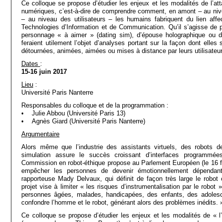
Ce colloque se propose d’étudier les enjeux et les modalités de l’at
numériques, c’est-à-dire de comprendre comment, en amont – au niv
– au niveau des utilisateurs – les humains fabriquent du lien affe
Technologies d’Information et de Communication. Qu’il s’agisse de pe
personnage « à aimer » (dating sim), d’épouse holographique ou d
feraient utilement l’objet d’analyses portant sur la façon dont elles
détournées, animées, aimées ou mises à distance par leurs utilisateu
Dates
:
15-16 juin 2017
Lieu
:
Université Paris Nanterre
Responsables du colloque et de la programmation :
• Julie Abbou (Université Paris 13)
• Agnès Giard (Université Paris Nanterre)
Argumentaire
Alors même que l’industrie des assistants virtuels, des robots d
simulation assure le succès croissant d’interfaces programmées
Commission en robot-éthique propose au Parlement Européen (le 16 fé
empêcher les personnes de devenir émotionnellement dépendant
rapporteuse Mady Delvaux, qui définit de façon très large le robo
projet vise à limiter « les risques d’instrumentalisation par le robot 
personnes âgées, malades, handicapées, des enfants, des adolesce
confondre l’homme et le robot, générant alors des problèmes inédits. 
Ce colloque se propose d’étudier les enjeux et les modalités de « 