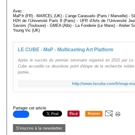
Avec :
MaP.fr (FR) - MARCEL (UK) - L’ange Carasuelo (Paris / Marseille) - 
H2H de l’Université Paris 8 (Paris) - UFR d’Arts de l’Université J
Savoirs (Toulouse) - GMEA (Albi) - La Fonderie (Le Mans) - Atelier S
Young Vic (UK)
LE CUBE - MaP - Multicasting Art Platform
Après le succès du premier séminaire organisé en 2015 par Le
Cube accueille ce deuxième point d'étape de la recherche initié
portée...
http://www.lecube.com/fr/map-mul
Partager cet article
Repost
0
S'inscrire à la newsletter