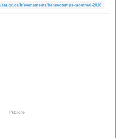
://sat.qc.ca/fr/evenements/benevotemps-montreal-2016
Publicité