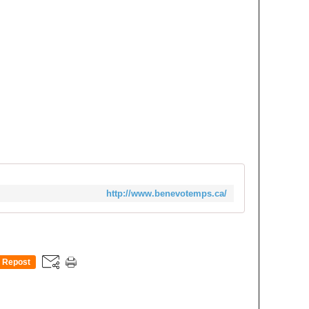
http://www.benevotemps.ca/
Repost
0