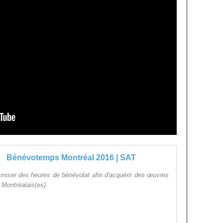
Bénévotemps Montréal 2016 | SAT
iser des heures de bénévolat afin d'acquérir des œuvres
 Montréalais(es).