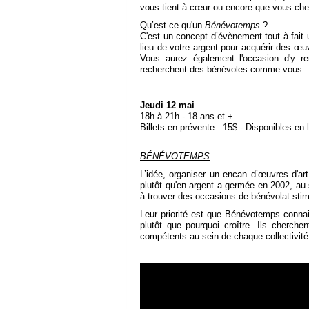
vous tient à cœur ou encore que vous cher
Qu’est-ce qu'un
Bénévotemps
?
C'est un concept d’évènement tout à fait
lieu de votre argent pour acquérir des œuv
Vous aurez également l'occasion d'y re
recherchent des bénévoles comme vous.
Jeudi 12 mai
18h à 21h - 18 ans et +
Billets en prévente : 15$ - Disponibles en l
BÉNÉVOTEMPS
L’idée, organiser un encan d’œuvres d'ar
plutôt qu'en argent a germée en 2002, au
à trouver des occasions de bénévolat stim
Leur priorité est que Bénévotemps connai
plutôt que pourquoi croître. Ils cherche
compétents au sein de chaque collectivité 