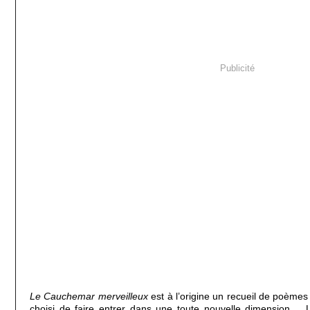
Publicité
Le Cauchemar merveilleux
est à l’origine un recueil de poèmes 
choisi de faire entrer dans une toute nouvelle dimension....