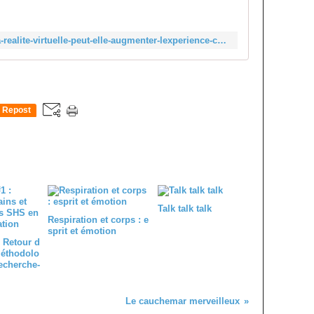
é
a
l
https://gaite-lyrique.net/comment-la-realite-virtuelle-peut-elle-augmenter-lexperience-culturelle
i
t
é
v
i
Repost
r
0
t
u
e
l
l
e
Talk talk talk
s
Respiration et corps : e
'
sprit et émotion
i
 Retour d
méthodolo
n
echerche-
v
i
t
Le cauchemar merveilleux
e