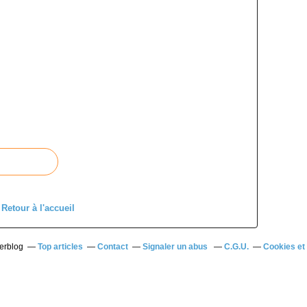
t
c
u
l
t
u
r
e
l
:
c
i
n
é
m
Retour à l'accueil
a
,
m
verblog
Top articles
Contact
Signaler un abus
C.G.U.
Cookies et
u
s
i
q