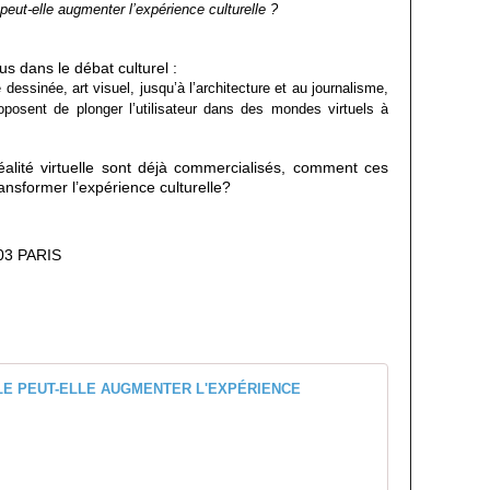
 peut-elle augmenter l’expérience culturelle ?
lus dans le débat culturel :
essinée, art visuel, jusqu’à l’architecture et au journalisme,
posent de plonger l’utilisateur dans des mondes virtuels à
alité virtuelle sont déjà commercialisés, comment ces
ransformer l’expérience culturelle?
003 PARIS
COMMENT L
L
a
r