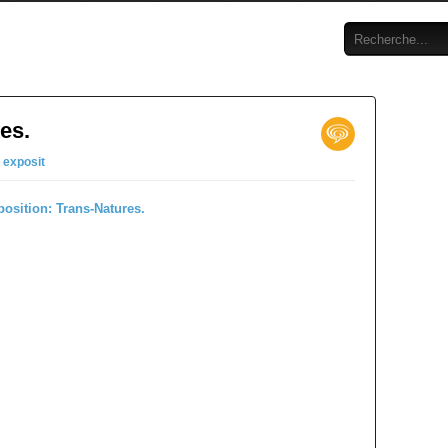
es.
n
exposit