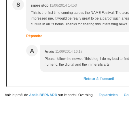
S
snore stop
11/06/2014 14:53
This is the first time coming across the NAME Festival. The ac
impressed me. It would be really great to be a part of such a fes
culture in all its forms. Thanks for sharing this interesting news.
Répondre
A
Anaïs
11/06/2014 16:17
Please follow the news of this blog. I do my best to find
numeric, the digital and the immersifs arts.
Retour à l'accueil
Voir le profil de
Anaïs BERNARD
sur le portail Overblog
Top articles
Co