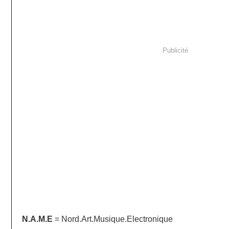
Publicité
N.A.M.E
= Nord.Art.Musique.Electronique