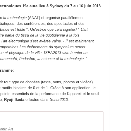
ectroniques 19e aura lieu à Sydney du 7 au 16 juin 2013.
de la technologie
(ANAT) et organisé parallèlement
diatiques, des conférences, des spectacles et des
tance est futile
".
Qu'est-ce que cela signifie?
"
L'art
 partie du tissu de la vie quotidienne à la fois
l'art électronique s'est avérée vaine. - Il est maintenant
ntemporaines Les événements du symposium seront
rique et physique de la ville. ISEA2013 vise à créer un
ommunauté, l'industrie, la science et la technologie.
"
ogramme:
t tout type de données (texte, sons, photos et vidéos)
motifs binaires de 0 et de 1.
Grâce à son application, le
 points essentiels de la performance de l'appareil et le seuil
éo,
Ryoji Ikeda
effectue dans
Sonar2010.
onic Art