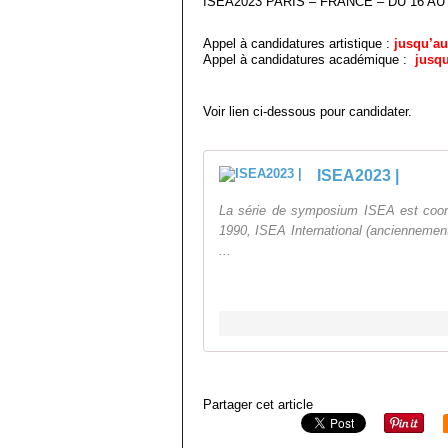
ISEA2023 PARIS – FRANCE – DU 16 AU 
Appel à candidatures artistique :
jusqu’au
Appel à candidatures académique :
jusqu
Voir lien ci-dessous pour candidater.
ISEA2023 |
La série de symposium ISEA est coor
1990, ISEA International (anciennement 
...
Partager cet article