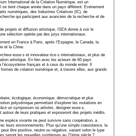
um International de la Création Numérique, est un
l se tient chaque année dans un pays différent. Evénement
s arts numériques, des Industries Créatives (IC), de
 recherche qui participent aux avancées de la recherche et de
e projets et diffusion artistique, ISEA donne à voir le
une sélection opérée par des jurys internationaux.
ement en France à Paris, après l’Espagne, le Canada, la
e et la Chine.
cheur·euse·s et innovateur·rice·s internationaux, et plus de
tion artistique. En lien avec les acteurs de 60 pays
é à l’écosystème français et à ceux du monde entier. Il
s formes de création numérique et, à travers elles, aux grands
nitaire, écologique, économique, démocratique et plus
notion polysémique permettant d’explorer les mutations en
grâce un symposium où artistes, designer·euse·s,
nt autour de leurs pratiques et exposeront des projets inédits.
une espèce vivante ne peut survivre sans coopération, a
 avec leurs environnements. Plus qu’une simple coexistence, la
peut être positive, neutre ou négative, variant selon le type
les seront les nouvelles symbioses au 21ème siècle ?