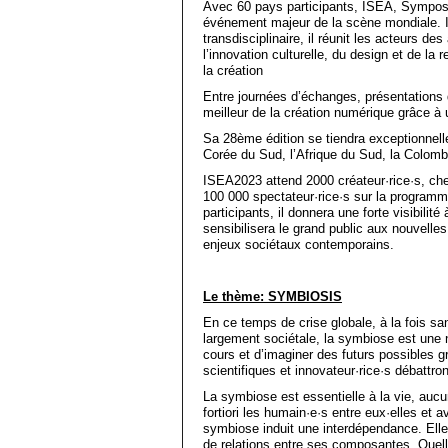
Avec 60 pays participants, ISEA, Symposi
événement majeur de la scène mondiale. I
transdisciplinaire, il réunit les acteurs de
l’innovation culturelle, du design et de la
la création
Entre journées d’échanges, présentations d
meilleur de la création numérique grâce à 
Sa 28ème édition se tiendra exceptionnell
Corée du Sud, l’Afrique du Sud, la Colombi
ISEA2023 attend 2000 créateur·rice·s, cher
100 000 spectateur·rice·s sur la programma
participants, il donnera une forte visibilit
sensibilisera le grand public aux nouvelle
enjeux sociétaux contemporains.
Le thème: SYMBIOSIS
En ce temps de crise globale, à la fois sa
largement sociétale, la symbiose est une 
cours et d’imaginer des futurs possibles 
scientifiques et innovateur·rice·s débattro
La symbiose est essentielle à la vie, auc
fortiori les humain·e·s entre eux·elles et
symbiose induit une interdépendance. Elle 
de relations entre ses composantes. Quel