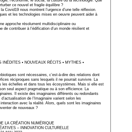
gie, l’économie, le social, la culture ou la technologie. Que
turber ce nouvel et fragile équilibre ?
 la Covid19 nous montrent l’urgence d’une telle réflexion.
iques et les technologies mises en oeuvre peuvent aider à
ne approche résolument multidisciplinaire ou
 de contribuer à l’édification d’un monde résilient et
S INÉDITES • NOUVEAUX RÉCITS • MYTHES •
mbiotiques sont nécessaires, c’est-à-dire des relations dont
fices réciproques sans lesquels il ne pourrait survivre. La
s les échelles et dans tous les écosystèmes. Mais si elle est
à son seul aspect pragmatique ou à son efficience. La
aires. Il existe des imaginaires différents ou redondants
d’actualisation de l’Imaginaire varient selon les
 interaction avec la réalité. Alors, quels sont les imaginaires
nventer de nouveaux ?
DE LA CRÉATION NUMÉRIQUE
ÉATIVES – INNOVATION CULTURELLE