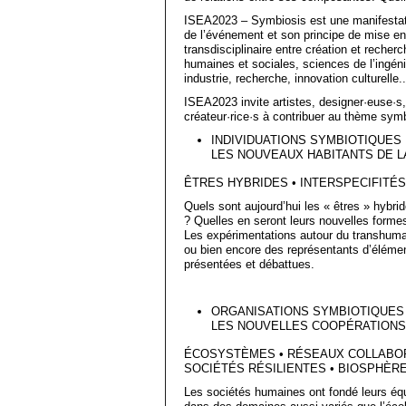
ISEA2023 – Symbiosis est une manifestati
de l’événement et son principe de mise 
transdisciplinaire entre création et recher
humaines et sociales, sciences de l’ingénie
industrie, recherche, innovation culturelle..
ISEA2023 invite artistes, designer·euse·s,
créateur·rice·s à contribuer au thème symb
INDIVIDUATIONS SYMBIOTIQUES
LES NOUVEAUX HABITANTS DE L
ÊTRES HYBRIDES • INTERSPECIFITÉS
Quels sont aujourd’hui les « êtres » hybr
? Quelles en seront leurs nouvelles formes 
Les expérimentations autour du transhuma
ou bien encore des représentants d’élément
présentées et débattues.
ORGANISATIONS SYMBIOTIQUES
LES NOUVELLES COOPÉRATIONS
ÉCOSYSTÈMES • RÉSEAUX COLLABOR
SOCIÉTÉS RÉSILIENTES • BIOSPHÈRE
Les sociétés humaines ont fondé leurs équ