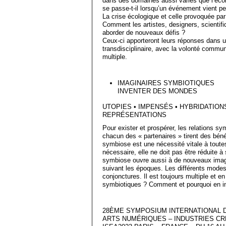
dans des domaines aussi variés que l’écolo
se passe-t-il lorsqu’un événement vient per
La crise écologique et celle provoquée par
Comment les artistes, designers, scientif
aborder de nouveaux défis ?
Ceux-ci apporteront leurs réponses dans u
transdisciplinaire, avec la volonté commune
multiple.
IMAGINAIRES SYMBIOTIQUES
INVENTER DES MONDES
UTOPIES • IMPENSÉS • HYBRIDATION
REPRÉSENTATIONS
Pour exister et prospérer, les relations sy
chacun des « partenaires » tirent des béné
symbiose est une nécessité vitale à toute
nécessaire, elle ne doit pas être réduite 
symbiose ouvre aussi à de nouveaux imagin
suivant les époques. Les différents modes 
conjonctures. Il est toujours multiple et en
symbiotiques ? Comment et pourquoi en i
28ÈME SYMPOSIUM INTERNATIONAL 
ARTS NUMÉRIQUES – INDUSTRIES CR