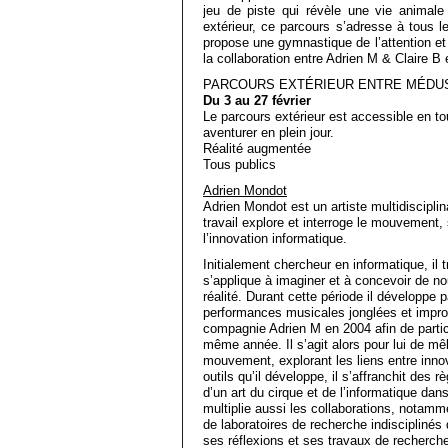
jeu de piste qui révèle une vie animale 
extérieur, ce parcours s’adresse à tous le
propose une gymnastique de l’attention et 
la collaboration entre Adrien M & Claire B 
PARCOURS EXTÉRIEUR ENTRE MÉDUS
Du 3 au 27 février
Le parcours extérieur est accessible en 
aventurer en plein jour.
Réalité augmentée
Tous publics
Adrien Mondot
Adrien Mondot est un artiste multidisciplin
travail explore et interroge le mouvement, s
l’innovation informatique.
Initialement chercheur en informatique, il 
s’applique à imaginer et à concevoir de no
réalité. Durant cette période il développe 
performances musicales jonglées et improv
compagnie Adrien M en 2004 afin de partici
même année. Il s’agit alors pour lui de mêl
mouvement, explorant les liens entre innov
outils qu’il développe, il s’affranchit des 
d’un art du cirque et de l’informatique dans
multiplie aussi les collaborations, notam
de laboratoires de recherche indisciplinés q
ses réflexions et ses travaux de recherche