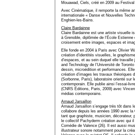
Mouawad, Ciels, créé en 2009 au Festival
Avec Cinématique, il remporte la même ann
internationale « Danse et Nouvelles Techn
Enghien-les-Bains.
Claire Bardainne
Claire Bardainne est une artiste visuelle 
à Grenoble, diplômée de l’École Estienne 
croisement entre images, espaces et imag
Elle fonde en 2004 à Paris avec Olivier W
création d’identités visuelles, le graphism
d’espaces, et au sein duquel elle travail
and Technology de l’Université de Toronto e
dessin, microédition et performances. Elle
création d’images les travaux théoriques 
(Sorbonne, Paris), laboratoire orienté sur l
contemporain. Elle publie ainsi l’essai-liv
(CNRS Éditions, Paris, 2009) avec Vincen
médias contemporains.
Arnaud Jarsaillon
Arnaud Jarsaillon s’engage très tôt dans l
collabore depuis les années 1990 avec la
tant que graphiste, musicien, décorateur, 
le collectif Pachyderm création avec qui i
Comédie de Valence (26). Il est aussi musi
illustrateur sonore notamment pour la créa