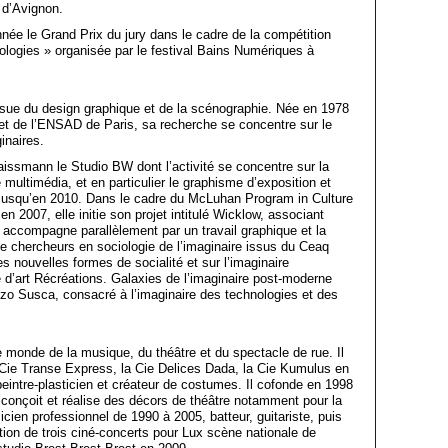
 d’Avignon.
ée le Grand Prix du jury dans le cadre de la compétition
ologies » organisée par le festival Bains Numériques à
issue du design graphique et de la scénographie. Née en 1978
et de l’ENSAD de Paris, sa recherche se concentre sur le
inaires.
aissmann le Studio BW dont l’activité se concentre sur la
e multimédia, et en particulier le graphisme d’exposition et
le jusqu’en 2010. Dans le cadre du McLuhan Program in Culture
n 2007, elle initie son projet intitulé Wicklow, associant
 accompagne parallèlement par un travail graphique et la
de chercheurs en sociologie de l’imaginaire issus du Ceaq
es nouvelles formes de socialité et sur l’imaginaire
re d’art Récréations. Galaxies de l’imaginaire post-moderne
zo Susca, consacré à l’imaginaire des technologies et des
e monde de la musique, du théâtre et du spectacle de rue. Il
 Cie Transe Express, la Cie Delices Dada, la Cie Kumulus en
peintre-plasticien et créateur de costumes. Il cofonde en 1998
l conçoit et réalise des décors de théâtre notamment pour la
cien professionnel de 1990 à 2005, batteur, guitariste, puis
tion de trois ciné-concerts pour Lux scène nationale de