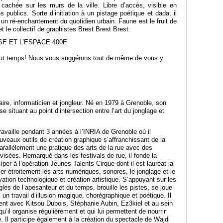
cachée sur les murs de la ville. Libre d’accès, visible en
s publics. Sorte d’initiation à un pistage poétique et dada, il
un ré-enchantement du quotidien urbain. Faune est le fruit de
et le collectif de graphistes Brest Brest Brest.
E ET L’ESPACE 400E
tout temps! Nous vous suggérons tout de même de vous y
aire, informaticien et jongleur. Né en 1979 à Grenoble, son
e situant au point d’intersection entre l’art du jonglage et
travaille pendant 3 années à l’INRIA de Grenoble où il
uveaux outils de création graphique s’affranchissant de la
parallèlement une pratique des arts de la rue avec des
isées. Remarqué dans les festivals de rue, il fonde la
per à l’opération Jeunes Talents Cirque dont il est lauréat la
er étroitement les arts numériques, sonores, le jonglage et le
ation technologique et création artistique. S’appuyant sur les
règles de l’apesanteur et du temps, brouille les pistes, se joue
 un travail d’illusion magique, chorégraphique et poétique. Il
ment avec Kitsou Dubois, Stéphanie Aubin, Ez3kiel et au sein
u’il organise régulièrement et qui lui permettent de nourrir
. Il participe également à la création du spectacle de Wajdi