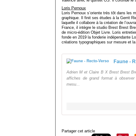
Valence avec le quintet OS. Il cofonde le 
Loris Pernoux
Loris Pernoux s’oriente très tôt dans les m
graphique. Il finit ses études à la Gerri
laquelle il collabore à la création de l’o
France, il intègre le studio Brest Brest Br
de micro-édition Objet Livre. Loris entreti
fonde en 2019 la fonderie indépendante L
créations typographiques sur mesure et la 
Faune - R
Adrien M et Claire B X Brest Brest Br
affiches de grand format à observer 
mesu...
Partager cet article