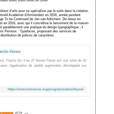
studio Brest Brest Brest en 2009.
étiers d’arts pour se spécialiser par la suite dans la création
t Rietveld Academie d’Amsterdam en 2016, année pendant
uvrage To be Continued de Jan van Adrichem. De retour en
est en 2016, avec qui il concrétise le lancement de la maison
ent parallèlement une pratique du design typographique ; il
oris Pernoux : Typefaces, proposant des services de
distribution de polices de caractères.
ecto-Verso
est, France Du 3 au 27 février Faune est une série de 10
avec l'application de réalité augmentée développée sur
https://mmrectoverso.org/programmation/faune/