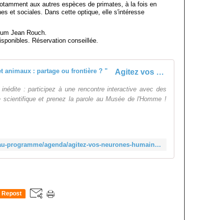
notamment aux autres espèces de primates, à la fois en
s et sociales. Dans cette optique, elle s'intéresse
rium Jean Rouch.
disponibles. Réservation conseillée.
Agitez vos neurones ! " Humains et animaux : partage ou frontière ? "
inédite : participez à une rencontre interactive avec des
e scientifique et prenez la parole au Musée de l'Homme !
https://www.museedelhomme.fr/fr/au-programme/agenda/agitez-vos-neurones-humains-animaux-partage-frontiere-4312
Repost
0