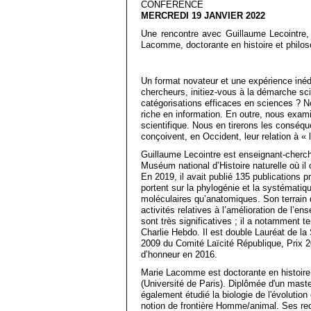
CONFÉRENCE
MERCREDI 19 JANVIER 2022
Une rencontre avec Guillaume Lecointre, 
Lacomme, doctorante en histoire et philo
Un format novateur et une expérience inédi
chercheurs, initiez-vous à la démarche sc
catégorisations efficaces en sciences ? No
riche en information. En outre, nous examine
scientifique. Nous en tirerons les conséqu
conçoivent, en Occident, leur relation à « l
Guillaume Lecointre est enseignant-cherc
Muséum national d’Histoire naturelle où il 
En 2019, il avait publié 135 publications p
portent sur la phylogénie et la systématiq
moléculaires qu’anatomiques. Son terrain d
activités relatives à l’amélioration de l’
sont très significatives ; il a notamment t
Charlie Hebdo. Il est double Lauréat de la
2009 du Comité Laïcité République, Prix 201
d’honneur en 2016.
Marie Lacomme est doctorante en histoire 
(Université de Paris). Diplômée d'un maste
également étudié la biologie de l'évolution
notion de frontière Homme/animal. Ses rec