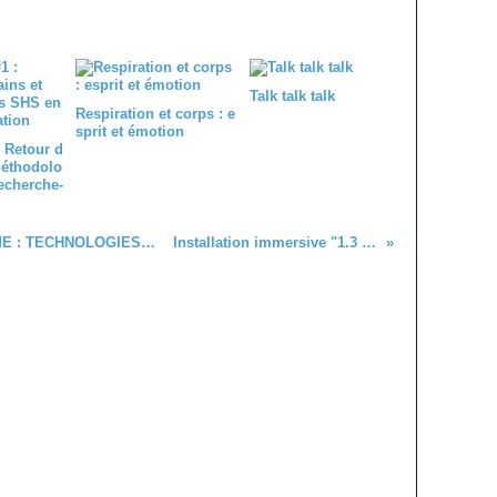
Talk talk talk
Respiration et corps : e
sprit et émotion
 Retour d
méthodolo
echerche-
RÊVER LE PLURIVERS, CHAMANISME : TECHNOLOGIES ANCESTRALES
Installation immersive "1.3 seconde"