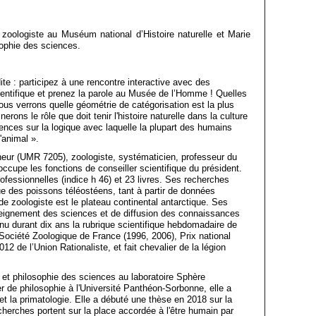
zoologiste au Muséum national d’Histoire naturelle et Marie
sophie des sciences.
te : participez à une rencontre interactive avec des
ientifique et prenez la parole au Musée de l’Homme ! Quelles
us verrons quelle géométrie de catégorisation est la plus
rons le rôle que doit tenir l'histoire naturelle dans la culture
ences sur la logique avec laquelle la plupart des humains
'animal ».
heur (UMR 7205), zoologiste, systématicien, professeur du
occupe les fonctions de conseiller scientifique du président.
rofessionnelles (indice h 46) et 23 livres. Ses recherches
ue des poissons téléostéens, tant à partir de données
e zoologiste est le plateau continental antarctique. Ses
enseignement des sciences et de diffusion des connaissances
enu durant dix ans la rubrique scientifique hebdomadaire de
 Société Zoologique de France (1996, 2006), Prix national
2 de l’Union Rationaliste, et fait chevalier de la légion
et philosophie des sciences au laboratoire Sphère
r de philosophie à l'Université Panthéon-Sorbonne, elle a
 et la primatologie. Elle a débuté une thèse en 2018 sur la
herches portent sur la place accordée à l'être humain par