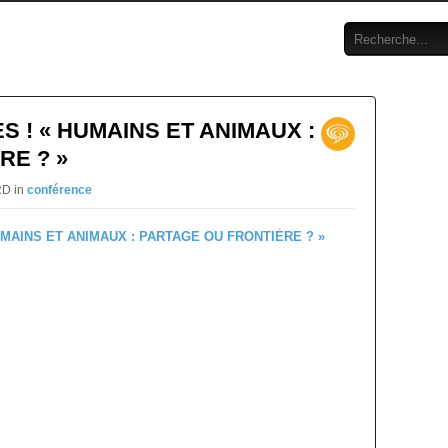
 ! « HUMAINS ET ANIMAUX :
RE ? »
RD in
conférence