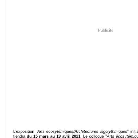
Publicité
L'exposition "
Arts écosytémiques/Architectures algorythmiques
" init
tiendra
du 15 mars au 19 avril 2021
. Le colloque "
Arts écosytémiqu