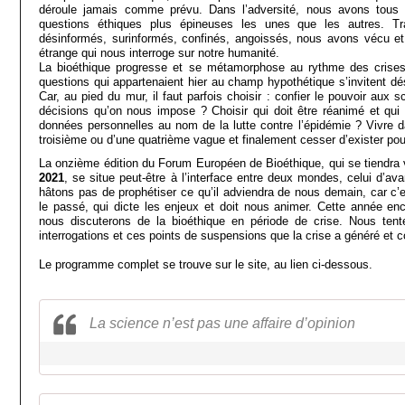
déroule jamais comme prévu. Dans l’adversité, nous avons tous 
questions éthiques plus épineuses les unes que les autres. Tra
désinformés, surinformés, confinés, angoissés, nous avons vécu e
étrange qui nous interroge sur notre humanité.
La bioéthique progresse et se métamorphose au rythme des crises
questions qui appartenaient hier au champ hypothétique s’invitent d
Car, au pied du mur, il faut parfois choisir : confier le pouvoir aux 
décisions qu’on nous impose ? Choisir qui doit être réanimé et qui 
données personnelles au nom de la lutte contre l’épidémie ? Vivre 
troisième ou d’une quatrième vague et finalement cesser d’exister pou
La onzième édition du Forum Européen de Bioéthique, qui se tiendra 
2021
, se situe peut-être à l’interface entre deux mondes, celui d’av
hâtons pas de prophétiser ce qu’il adviendra de nous demain, car c’es
le passé, qui dicte les enjeux et doit nous animer. Cette année en
nous discuterons de la bioéthique en période de crise. Nous tent
interrogations et ces points de suspensions que la crise a généré et c
Le programme complet se trouve sur le site, au lien ci-dessous.
La science n’est pas une affaire d’opinion