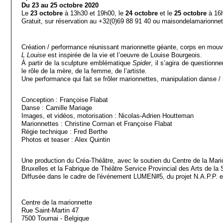
Du 23 au 25 octobre 2020
Le
23 octobre
à 13h30 et 19h00, le
24 octobre
et le
25 octobre
à 16
Gratuit, sur réservation au +32(0)69 88 91 40 ou maisondelamarionn
Création / performance réunissant marionnette géante, corps en mouv
L Louise
est inspirée de la vie et l’oeuvre de Louise Bourgeois.
À partir de la sculpture emblématique
Spider
, il s’agira de questionner
le rôle de la mère, de la femme, de l’artiste.
Une performance qui fait se frôler marionnettes, manipulation danse 
Conception : Françoise Flabat
Danse : Camille Mariage
Images, et vidéos, motorisation : Nicolas-Adrien Houtteman
Marionnettes : Christine Corman et Françoise Flabat
Régie technique : Fred Berthe
Photos et teaser : Alex Quintin
Une production du Créa-Théâtre, avec le soutien du Centre de la Mari
Bruxelles et la Fabrique de Théâtre Service Provincial des Arts de la
Diffusée dans le cadre de l'événement LUMEN#5, du projet N.A.P.P. et 
Centre de la marionnette
Rue Saint-Martin 47
7500 Tournai - Belgique