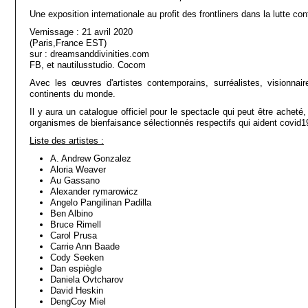
Une exposition internationale au profit des frontliners dans la lutte co
Vernissage : 21 avril 2020
(Paris,France EST)
sur : dreamsanddivinities.com
FB, et nautilusstudio. Cocom
Avec les œuvres d'artistes contemporains, surréalistes, visionnaire
continents du monde.
Il y aura un catalogue officiel pour le spectacle qui peut être acheté
organismes de bienfaisance sélectionnés respectifs qui aident covid19 
Liste des artistes :
A. Andrew Gonzalez
Aloria Weaver
Au Gassano
Alexander rymarowicz
Angelo Pangilinan Padilla
Ben Albino
Bruce Rimell
Carol Prusa
Carrie Ann Baade
Cody Seeken
Dan espiègle
Daniela Ovtcharov
David Heskin
DengCoy Miel