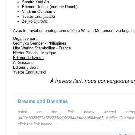
Sandra Yagi Art
Étienne Ronchi (comme Ronch)
Vladimir Ovtcharov
Yvette Endrijautzki
Zeljko Djurovic
Avec le travail du photographe célèbre William Mortensen, via la gal
Organisé par :
Gromyko Semper - Philippines
Liba Waring Stambollion - France
Héctor Pineda - Mexique
Éditeur de livres :
Al Gassano
Éditeur vidéo :
Yvette Endrijautzki
À travers l'art, nous convergeons e
Dreams and Divinities
(click on the link below image) https://us9.c
u=00cb328579e582775dd096f84&id=bc9844cd65 Atelier Gustave
click the link below: ...