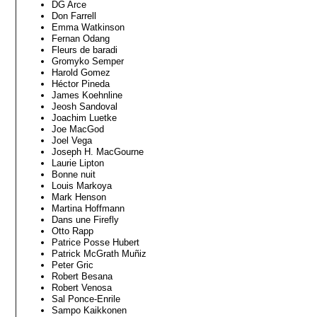
DG Arce
Don Farrell
Emma Watkinson
Fernan Odang
Fleurs de baradi
Gromyko Semper
Harold Gomez
Héctor Pineda
James Koehnline
Jeosh Sandoval
Joachim Luetke
Joe MacGod
Joel Vega
Joseph H. MacGourne
Laurie Lipton
Bonne nuit
Louis Markoya
Mark Henson
Martina Hoffmann
Dans une Firefly
Otto Rapp
Patrice Posse Hubert
Patrick McGrath Muñiz
Peter Gric
Robert Besana
Robert Venosa
Sal Ponce-Enrile
Sampo Kaikkonen