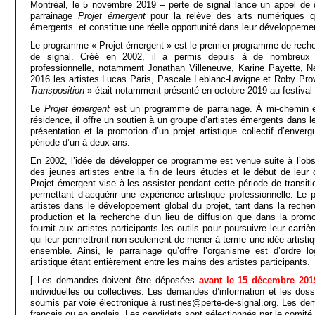
Montréal, le 5 novembre 2019 – perte de signal lance un appel de
parrainage
Projet émergent
pour la relève des arts numériques qu
émergents et constitue une réelle opportunité dans leur développemen
Le programme « Projet émergent » est le premier programme de reche
de signal. Créé en 2002, il a permis depuis à de nombreux ar
professionnelle, notamment Jonathan Villeneuve, Karine Payette, Nel
2016 les artistes Lucas Paris, Pascale Leblanc-Lavigne et Roby Provo
Transposition
» était notamment présenté en octobre 2019 au festival
Le
Projet émergent
est un programme de parrainage. À mi-chemin 
résidence, il offre un soutien à un groupe d’artistes émergents dans l
présentation et la promotion d’un projet artistique collectif d’env
période d’un à deux ans.
En 2002, l’idée de développer ce programme est venue suite à l’obs
des jeunes artistes entre la fin de leurs études et le début de leur c
Projet émergent vise à les assister pendant cette période de transit
permettant d’acquérir une expérience artistique professionnelle. Le p
artistes dans le développement global du projet, tant dans la recher
production et la recherche d’un lieu de diffusion que dans la promot
fournit aux artistes participants les outils pour poursuivre leur carrièr
qui leur permettront non seulement de mener à terme une idée artisti
ensemble. Ainsi, le parrainage qu’offre l’organisme est d’ordre lo
artistique étant entièrement entre les mains des artistes participants.
[ Les demandes doivent être déposées
avant le 15 décembre 201
individuelles ou collectives. Les demandes d’information et les doss
soumis par voie électronique à rustines@perte-de-signal.org. Les d
français ou en anglais. Les candidats sont sélectionnés par le comité 