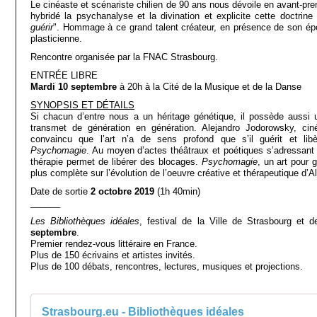
Le cinéaste et scénariste chilien de 90 ans nous dévoile en avant-pre
hybridé la psychanalyse et la divination et explicite cette doctrine
guérir
". Hommage à ce grand talent créateur, en présence de son ép
plasticienne.
Rencontre organisée par la FNAC Strasbourg.
ENTRÉE LIBRE
Mardi 10 septembre
à 20h à la Cité de la Musique et de la Danse
SYNOPSIS ET DÉTAILS
Si chacun d’entre nous a un héritage génétique, il possède aussi 
transmet de génération en génération. Alejandro Jodorowsky, cinéas
convaincu que l’art n’a de sens profond que s’il guérit et lib
Psychomagie
. Au moyen d’actes théâtraux et poétiques s’adressant d
thérapie permet de libérer des blocages.
Psychomagie
, un art pour g
plus complète sur l’évolution de l’oeuvre créative et thérapeutique d’
Date de sortie
2 octobre 2019
(1h 40min)
______
Les Bibliothèques idéales
, festival de la Ville de Strasbourg et de
septembre
.
Premier rendez-vous littéraire en France.
Plus de 150 écrivains et artistes invités.
Plus de 100 débats, rencontres, lectures, musiques et projections.
Strasbourg.eu - Bibliothèques idéales