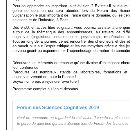
Peut-on apprendre en regardant la télévision ? Existe-t-il plusieurs
genre de question qui sera abordée lors du Forum des Scienc
vulgarisation le plus important de France dans le domaine, qui se tie
sciences et de l’industrie, à Paris.
Dès 9h30, en accès libre et gratuit, vous pourrez assister à une qui
autour de la thématique des apprentissages, au travers de diffé
cognitives (linguistique, neurosciences, psychologie, modélisation, 
Tout au long de la journée, venez rencontrer des chercheurs et des é
en savoir plus sur l’esprit critique et les neuromythes grâce à des je
cerveau géant ou expérimentez l’apprentissage du métier de comédi
!
Découvrez les éléments de réponse qu'une dizaine d'enseignant-cher
leur conférence !
Parcourez les nombreux stands de laboratoires, formations et 
cognitives venant de toute la France !
Soyez nombreux à rejoindre l'aventure !
Programme complet au lien ci-dessous.
Forum des Sciences Cognitives 2019
Peut-on apprendre en regardant la télévision ? Existe-t-il plusieur
le genre de question qui sera abordée lors du Forum des Sciences 