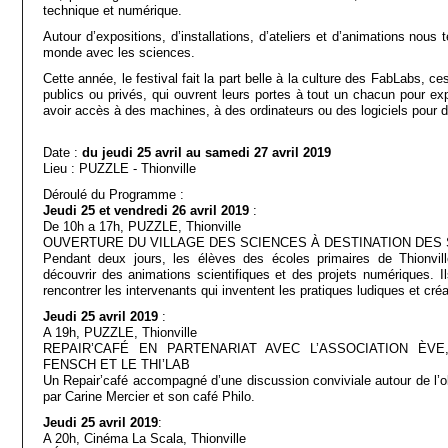
technique et numérique.
Autour d’expositions, d’installations, d’ateliers et d’animations nou
monde avec les sciences.
Cette année, le festival fait la part belle à la culture des FabLabs, ce
publics ou privés, qui ouvrent leurs portes à tout un chacun pour expé
avoir accès à des machines, à des ordinateurs ou des logiciels pour d
Date :
du jeudi 25 avril au samedi 27 avril 2019
Lieu : PUZZLE - Thionville
Déroulé du Programme :
Jeudi 25 et vendredi 26 avril 2019
:
De 10h a 17h, PUZZLE, Thionville
OUVERTURE DU VILLAGE DES SCIENCES À DESTINATION DES
Pendant deux jours, les élèves des écoles primaires de Thionvill
découvrir des animations scientifiques et des projets numériques. Il
rencontrer les intervenants qui inventent les pratiques ludiques et cr
Jeudi 25 avril 2019
:
A 19h, PUZZLE, Thionville
REPAIR’CAFÉ EN PARTENARIAT AVEC L’ASSOCIATION ÈVE
FENSCH ET LE THI’LAB
Un Repair’café accompagné d’une discussion conviviale autour de 
par Carine Mercier et son café Philo.
Jeudi 25 avril 2019
:
A 20h, Cinéma La Scala, Thionville