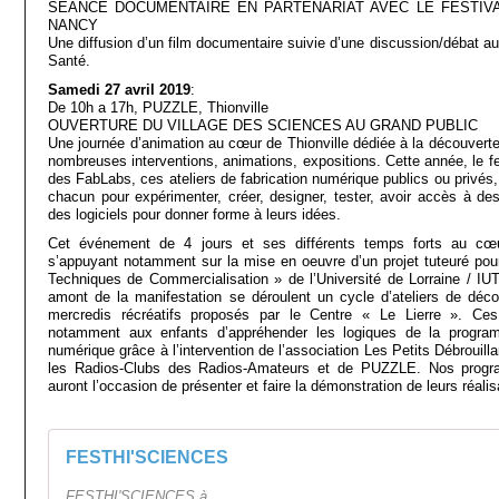
SÉANCE DOCUMENTAIRE EN PARTENARIAT AVEC LE FESTIV
NANCY
Une diffusion d’un film documentaire suivie d’une discussion/débat a
Santé.
Samedi 27 avril 2019
:
De 10h a 17h, PUZZLE, Thionville
OUVERTURE DU VILLAGE DES SCIENCES AU GRAND PUBLIC
Une journée d’animation au cœur de Thionville dédiée à la découvert
nombreuses interventions, animations, expositions. Cette année, le festi
des FabLabs, ces ateliers de fabrication numérique publics ou privés, 
chacun pour expérimenter, créer, designer, tester, avoir accès à d
des logiciels pour donner forme à leurs idées.
Cet événement de 4 jours et ses différents temps forts au cœur
s’appuyant notamment sur la mise en oeuvre d’un projet tuteuré pou
Techniques de Commercialisation » de l’Université de Lorraine / IUT
amont de la manifestation se déroulent un cycle d’ateliers de déc
mercredis récréatifs proposés par le Centre « Le Lierre ». Ces
notamment aux enfants d’appréhender les logiques de la programm
numérique grâce à l’intervention de l’association Les Petits Débrouill
les Radios-Clubs des Radios-Amateurs et de PUZZLE. Nos progr
auront l’occasion de présenter et faire la démonstration de leurs réali
FESTHI'SCIENCES
FESTHI'SCIENCES à