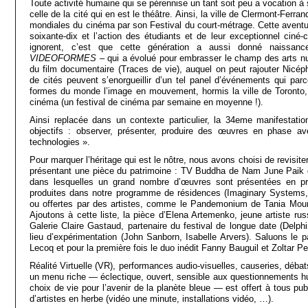
Toute activité humaine qui se pérennise un tant soit peu a vocation à s
celle de la cité qui en est le théâtre. Ainsi, la ville de Clermont-Ferr
mondiales du cinéma par son Festival du court-métrage. Cette avent
soixante-dix et l’action des étudiants et de leur exceptionnel ciné
ignorent, c’est que cette génération a aussi donné naissanc
VIDEOFORMES
– qui a évolué pour embrasser le champ des arts num
du film documentaire (Traces de vie), auquel on peut rajouter Nicéph
de cités peuvent s’enorgueillir d’un tel panel d’événements qui pa
formes du monde l’image en mouvement, hormis la ville de Toronto, 
cinéma (un festival de cinéma par semaine en moyenne !).
Ainsi replacée dans un contexte particulier, la 34eme manifestatio
objectifs : observer, présenter, produire des œuvres en phase av
technologies ».
Pour marquer l’héritage qui est le nôtre, nous avons choisi de revisiter
présentant une pièce du patrimoine : TV Buddha de Nam June Paik q
dans lesquelles un grand nombre d’œuvres sont présentées en pre
produites dans notre programme de résidences (Imaginary Systems,
ou offertes par des artistes, comme le Pandemonium de Tania Mour
Ajoutons à cette liste, la pièce d’Elena Artemenko, jeune artiste ru
Galerie Claire Gastaud, partenaire du festival de longue date (Delp
lieu d’expérimentation (John Sanborn, Isabelle Arvers). Saluons le 
Lecoq et pour la première fois le duo inédit Fanny Bauguil et Zoltar 
Réalité Virtuelle (VR), performances audio-visuelles, causeries, débat
un menu riche — éclectique, ouvert, sensible aux questionnements h
choix de vie pour l’avenir de la planète bleue — est offert à tous p
d’artistes en herbe (vidéo une minute, installations vidéo, …).