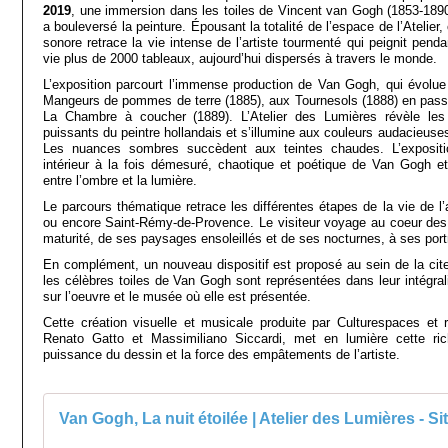
2019
, une immersion dans les toiles de Vincent van Gogh (1853-1890)
a bouleversé la peinture. Épousant la totalité de l’espace de l’Atelier,
sonore retrace la vie intense de l’artiste tourmenté qui peignit pen
vie plus de 2000 tableaux, aujourd’hui dispersés à travers le monde.
L’exposition parcourt l’immense production de Van Gogh, qui évolue
Mangeurs de pommes de terre (1885), aux Tournesols (1888) en passan
La Chambre à coucher (1889). L’Atelier des Lumières révèle les
puissants du peintre hollandais et s’illumine aux couleurs audacieuses
Les nuances sombres succèdent aux teintes chaudes. L’exposit
intérieur à la fois démesuré, chaotique et poétique de Van Gogh e
entre l’ombre et la lumière.
Le parcours thématique retrace les différentes étapes de la vie de l’a
ou encore Saint-Rémy-de-Provence. Le visiteur voyage au coeur des
maturité, de ses paysages ensoleillés et de ses nocturnes, à ses port
En complément, un nouveau dispositif est proposé au sein de la citer
les célèbres toiles de Van Gogh sont représentées dans leur intégr
sur l’oeuvre et le musée où elle est présentée.
Cette création visuelle et musicale produite par Culturespaces et 
Renato Gatto et Massimiliano Siccardi, met en lumière cette ri
puissance du dessin et la force des empâtements de l’artiste.
Van Gogh, La nuit étoilée | Atelier des Lumières - Site