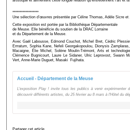
artistique et alimentent cette longue relation qu’entretiennent l’art et l
******************
Une sélection d’œuvres présentée par Céline Thomas, Adèle Sicre et
Cette exposition est portée par la Bibliothèque Départementale
de Meuse. Elle bénéficie du soutien de la DRAC Lorraine
et du Département de la Meuse.
Avec Gaël Labousse, Edmond Couchot, Michel Bret, Cédric Plessiet
Errratum, Sophia Kane, Nefeli Georgakopoulou, Dionysis Zamplaras,
Macaigne, Élie Michel, Solène Moulin-Trémont, Arts et technologi
Clémence Bugnicourt, Laure Le Sidaner, Ulric Leprovost, Swann M
Vert, Anne-Marie Duguet, Masaki Fujihata.
Accueil - Département de la Meuse
L'exposition Play ! invite tous les publics à venir expérimenter 
découvrir différents artistes, du 25 février au 8 mars à l'Hôtel du d
Partager cet article