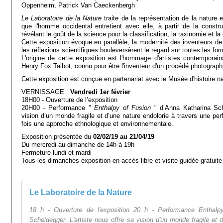
Oppenheim, Patrick Van Caeckenbergh
Le Laboratoire de la Nature
traite de la représentation de la nature e
que l'homme occidental entretient avec elle, à partir de la constru
révélant le goût de la science pour la classification, la taxinomie et la
Cette exposition évoque en parallèle, la modernité des inventeurs d
les réflexions scientifiques bouleversèrent le regard sur toutes les for
L'origine de cette exposition est l'hommage d'artistes contemporai
Henry Fox Talbot, connu pour être l'inventeur d'un procédé photograph
Cette exposition est conçue en partenariat avec le Musée d'histoire na
VERNISSAGE :
Vendredi 1er février
18H00 - Ouverture de l’exposition
20H00 - Performance "
Enthalpy of Fusion
" d’Anna Katharina Sche
vision d’un monde fragile et d’une nature endolorie à travers une per
fois une approche ethnologique et environnementale.
Exposition présentée du
02/02/19 au 21/04/19
Du mercredi au dimanche de 14h à 19h
Fermeture lundi et mardi
Tous les dimanches exposition en accès libre et visite guidée gratuite
Le Laboratoire de la Nature
18 h - Ouverture de l'exposition 20 h - Performance Enthalp
Scheidegger. L'artiste nous offre sa vision d'un monde fragile et d