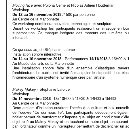
Moving face
avec Polona Cerne et Nicolas Adrien Houtteman
Workshop
Du 12 au 16 novembre 2018
// 50€ par personne
Au Centre de la Marionnette
Ce workshop combinera nouvelles technologies et sculpture.
Durant ce workshop les participants réaliseront un masque en boi
superposition. Ce masque intégrera des moteurs des lumières ou
interactif.
Ce qui nous lie
, de Stéphanie Laforce
Installation sonore interactive
Du 14 au 16 novembre 2018
- Performances
14/11/2018
à 16H00 &
Au Musée des arts de la Marionnette
Une installation sonore faite d'un ensemble d'élastiques trave
l'architecture. Le public est invité à manipuler le dispositif. Les é
l'intermédiaire d'un système numérique créé par l'artiste.
Makey Makey
- Stéphanie Laforce
Workshop
Du 14 novembre 2018
- De 10H00 à 11H30 & 14H00 à 15H30
Au Centre de la Marionnette
Deux ateliers d’initiation ouvriront l’accès à la culture et aux nouve
de l’oeuvre "Ce qui nous lie". Les participants découvriront égal
boitier permet de transformer n’importe quel objet en conducteur d’éle
objet relié au Makey-Makey et en touchant un autre objet, un courant 
par l’ordinateur comme un interrupteur permettant de déclencher un so