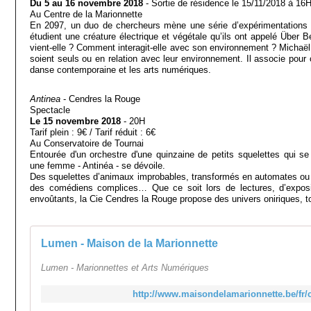
Du 5 au 16 novembre 2018
- Sortie de résidence le 15/11/2018 à 16
Au Centre de la Marionnette
En 2097, un duo de chercheurs mène une série d’expérimentations su
étudient une créature électrique et végétale qu’ils ont appelé Über 
vient-elle ? Comment interagit-elle avec son environnement ? Michaël
soient seuls ou en relation avec leur environnement. Il associe pour c
danse contemporaine et les arts numériques.
Antinea
- Cendres la Rouge
Spectacle
Le 15 novembre 2018
- 20H
Tarif plein : 9€ / Tarif réduit : 6€
Au Conservatoire de Tournai
Entourée d'un orchestre d'une quinzaine de petits squelettes qui s
une femme - Antinéa - se dévoile.
Des squelettes d’animaux improbables, transformés en automates ou 
des comédiens complices… Que ce soit lors de lectures, d’exposi
envoûtants, la Cie Cendres la Rouge propose des univers oniriques, to
Lumen - Maison de la Marionnette
Lumen - Marionnettes et Arts Numériques
http://www.maisondelamarionnette.be/fr/