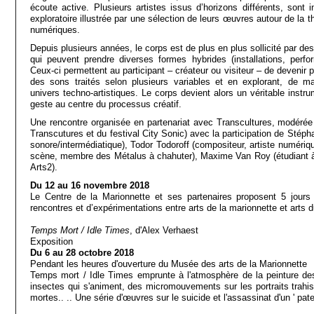
écoute active. Plusieurs artistes issus d’horizons différents, sont 
exploratoire illustrée par une sélection de leurs œuvres autour de la 
numériques.
Depuis plusieurs années, le corps est de plus en plus sollicité par des
qui peuvent prendre diverses formes hybrides (installations, per
Ceux-ci permettent au participant – créateur ou visiteur – de devenir
des sons traités selon plusieurs variables et en explorant, de m
univers techno-artistiques. Le corps devient alors un véritable instr
geste au centre du processus créatif.
Une rencontre organisée en partenariat avec Transcultures, modérée 
Transcutures et du festival City Sonic) avec la participation de Stéph
sonore/intermédiatique), Todor Todoroff (compositeur, artiste numéri
scène, membre des Métalus à chahuter), Maxime Van Roy (étudiant à 
Arts2).
Du 12 au 16 novembre 2018
Le Centre de la Marionnette et ses partenaires proposent 5 jours
rencontres et d’expérimentations entre arts de la marionnette et arts
Temps Mort / Idle Times
, d'Alex Verhaest
Exposition
Du 6 au 28 octobre 2018
Pendant les heures d'ouverture du Musée des arts de la Marionnette
Temps mort / Idle Times emprunte à l'atmosphère de la peinture des
insectes qui s'animent, des micromouvements sur les portraits trahis
mortes.. .. Une série d'œuvres sur le suicide et l'assassinat d'un ' pate