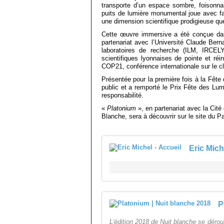
transporte d’un espace sombre, foisonna
puits de lumière monumental joue avec faç
une dimension scientifique prodigieuse que
Cette œuvre immersive a été conçue dans
partenariat avec l’Université Claude Berna
laboratoires de recherche (ILM, IRCEL
scientifiques lyonnaises de pointe et réi
COP21, conférence internationale sur le cl
Présentée pour la première fois à la Fête
public et a remporté le Prix Fête des Lum
responsabilité.
«
Platonium
», en partenariat avec la Cité
Blanche, sera à découvrir sur le site du Pa
Eric Mich
P
L'édition 2018 de Nuit blanche se déroul