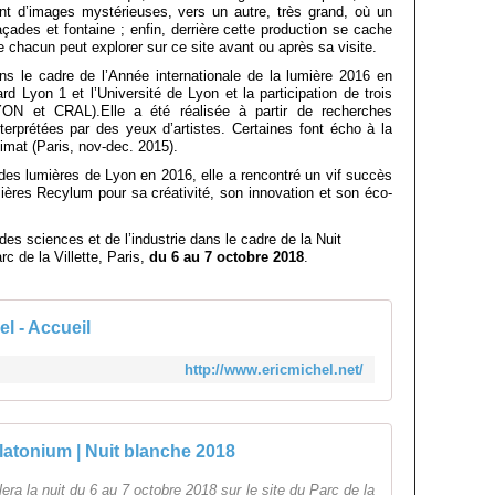
nt d’images mystérieuses, vers un autre, très grand, où un
ades et fontaine ; enfin, derrière cette production se cache
 chacun peut explorer sur ce site avant ou après sa visite.
 le cadre de l’Année internationale de la lumière 2016 en
rd Lyon 1 et l’Université de Lyon et la participation de trois
YON et CRAL).Elle a été réalisée à partir de recherches
nterprétées par des yeux d’artistes. Certaines font écho à la
imat (Paris, nov-dec. 2015).
 des lumières de Lyon en 2016, elle a rencontré un vif succès
ières Recylum pour sa créativité, son innovation et son éco-
 des sciences et de l’industrie dans le cadre de la Nuit
rc de la Villette, Paris,
du 6 au 7 octobre 2018
.
el - Accueil
http://www.ericmichel.net/
latonium | Nuit blanche 2018
era la nuit du 6 au 7 octobre 2018 sur le site du Parc de la