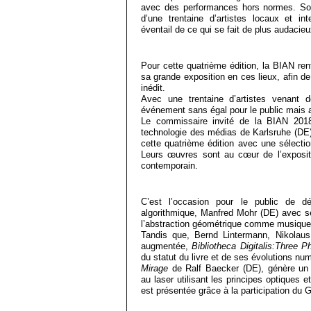
avec des performances hors normes. So
d’une trentaine d’artistes locaux et in
éventail de ce qui se fait de plus audacie
Pour cette quatrième édition, la BIAN re
sa grande exposition en ces lieux, afin de
inédit.
Avec une trentaine d’artistes venant 
événement sans égal pour le public mais a
Le commissaire invité de la BIAN 2018
technologie des médias de Karlsruhe (DE)
cette quatrième édition avec une sélection
Leurs œuvres sont au cœur de l’exposit
contemporain.
C’est l’occasion pour le public de dé
algorithmique, Manfred Mohr (DE) avec 
l’abstraction géométrique comme musique 
Tandis que, Bernd Lintermann, Nikolaus 
augmentée,
Bibliotheca Digitalis:Three P
du statut du livre et de ses évolutions nu
Mirage
de Ralf Baecker (DE), génère un p
au laser utilisant les principes optiques 
est présentée grâce à la participation du G