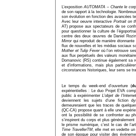
L’exposition
AUTOMATA – Chante le corps
de son rapport à la technologie. Nombreux 
son évolution en fonction des avancées t
Avec leur oeuvre interactive
Portrait on t
AT) propose aux spectateurs de se confr
pour questionner la culture de l’égoportrai
centre des deux œuvres de Daniel Rozin
Mirror
qui reproduit de manière étonnante e
flux de nouvelles et les médias sociaux so
Mother et Tulip Fever
où l’on retrouve se
aux flux perpétuels des valeurs monétai
Domanovic (RS) continue également sa rec
et d’informations, mais plus particulièr
circonstances historiques, leur sens se tr
Le temps du week-end d’ouverture (
du
expérientielles : Le duo Projet EVA com
public à expérimenter
L’objet de l’Interne
deviennent les sujets d’une fiction d
demeureraient que les traces de quelques é
(QC-CA) propose quant à elle une expérien
ont la possibilité de se confronter au p
s’inspirent du corps et plus généralement 
le prisme numérique, c’est le cas de l’a
Time TravellerTM
, elle met en vedette u
de son époque pour visiter des événement