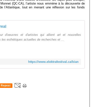
 Monnet (QC-CA), l’artiste nous emmène à la découverte de
e l’Atlantique, tout en menant une réflexion sur les fonds
real
d'oeuvres et d'artistes qui allient art et nouvelles
 les esthétiques actuelles de recherches et ...
https://www.elektrafestival.ca/bian
Repost
0