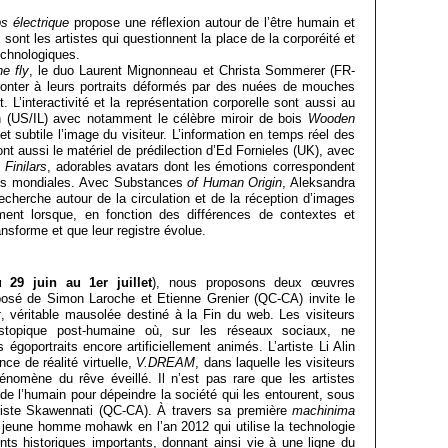
 électrique
propose une réflexion autour de l’être humain et
sont les artistes qui questionnent la place de la corporéité et
echnologiques.
he fly
, le duo Laurent Mignonneau et Christa Sommerer (FR-
onter à leurs portraits déformés par des nuées de mouches
t. L’interactivité et la représentation corporelle sont aussi au
 (US/IL) avec notamment le célèbre miroir de bois
Wooden
t subtile l’image du visiteur. L’information en temps réel des
nt aussi le matériel de prédilection d’Ed Fornieles (UK), avec
s
Finilars
, adorables avatars dont les émotions correspondent
res mondiales. Avec Substances
of Human Origin
, Aleksandra
herche autour de la circulation et de la réception d’images
ement lorsque, en fonction des différences de contextes et
ansforme et que leur registre évolue.
 29 juin au 1er juillet
), nous proposons deux œuvres
posé de Simon Laroche et Etienne Grenier (QC-CA) invite le
t
, véritable mausolée destiné à la Fin du web. Les visiteurs
ystopique post-humaine où, sur les réseaux sociaux, ne
goportraits encore artificiellement animés. L’artiste Li Alin
ce de réalité virtuelle,
V.DREAM
, dans laquelle les visiteurs
hénomène du rêve éveillé. Il n’est pas rare que les artistes
de l’humain pour dépeindre la société qui les entourent, sous
rtiste Skawennati (QC-CA). À travers sa première
machinima
n jeune homme mohawk en l’an 2012 qui utilise la technologie
s historiques importants, donnant ainsi vie à une ligne du