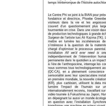
temps ininterrompue de l’histoire autochto
Le Centre Phi se joint à la BIAN pour prés
fondatrice et directrice, Phoebe Green
visiteurs dans la vie et les angoiss
couvert d’un questionnement plus larg
tourmentée en crise. Dans une vision dava
de production technologiques à grande éc
Surgeon
de l’artiste turc Ali Kazma (TK). 
mettre en lumière les incohérences d
s’intéresse à la question de la matern
chargé d’optimiser le processus parent
installation
All we’d ever need is one
indépendamment de l’intervention huma
permanente dans le quotidien a un impact s
à l’ère de l’anthropocène, interroge les
nous sommes tous technologiquement assis
(QC-CA), en a pleinement conscience e
sensorialité avec leur spectaculaire insta
en première mondiale, la nouvelle créatio
(KR), plus cartésien, utilisent le data 
lumière l’impact de l’humain sur u
internationalement reconnu, travaillant sur 
vidéo tournée à Fukushima au Japon,
Hu
en dépeignant lui aussi un monde écologi
en question avec l’installation
Synchroni
transforme une machine en acteur vivant à 