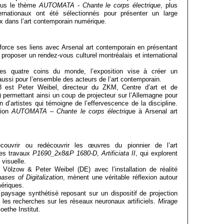
us le thème
AUTOMATA - Chante le corps électrique
, plus
ternationaux ont été sélectionnés pour présenter un large
ux dans l’art contemporain numérique.
nforce ses liens avec Arsenal art contemporain en présentant
 proposer un rendez-vous culturel montréalais et international
des quatre coins du monde, l’exposition vise à créer un
ussi pour l’ensemble des acteurs de l’art contemporain.
 est Peter Weibel, directeur du ZKM, Centre d’art et de
 permettant ainsi un coup de projecteur sur l’Allemagne pour
 d’artistes qui témoigne de l’effervescence de la discipline.
ion
AUTOMATA – Chante le corps électriqu
e à Arsenal art
couvrir ou redécouvrir les œuvres du pionnier de l’art
ses travaux
P1690_2x8&P 1680-D
,
Artificiata II
, qui explorent
visuelle.
Völzow & Peter Weibel (DE) avec l’installation de réalité
hases of Digitalization
, mènent une véritable réflexion autour
mériques.
aysage synthétisé reposant sur un dispositif de projection
et les recherches sur les réseaux neuronaux artificiels.
Mirage
oethe Institut.