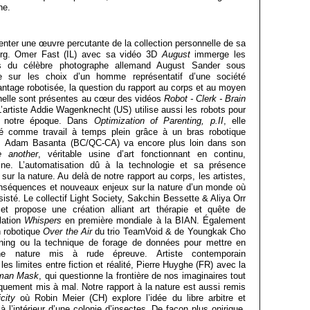
ne.
enter une œuvre percutante de la collection personnelle de sa
berg. Omer Fast (IL) avec sa vidéo 3D
August
immerge les
es du célèbre photographe allemand August Sander sous
e sur les choix d’un homme représentatif d’une société
ntage robotisée, la question du rapport au corps et au moyen
helle sont présentes au cœur des vidéos
Robot - Clerk - Brain
L’artiste Addie Wagenknecht (US) utilise aussi les robots pour
e notre époque. Dans
Optimization of Parenting, p.II
, elle
ité comme travail à temps plein grâce à un bras robotique
al. Adam Basanta (BC/QC-CA) va encore plus loin dans son
 another
, véritable usine d’art fonctionnant en continu,
ine. L’automatisation dû à la technologie et sa présence
ur la nature. Au delà de notre rapport au corps, les artistes,
 conséquences et nouveaux enjeux sur la nature d’un monde où
té. Le collectif Light Society, Sakchin Bessette & Aliya Orr
t propose une création alliant art thérapie et quête de
llation
Whispers
en première mondiale à la BIAN. Également
n robotique
Over the Air
du trio TeamVoid & de Youngkak Cho
mining ou la technique de forage de données pour mettre en
ne nature mis à rude épreuve. Artiste contemporain
les limites entre fiction et réalité, Pierre Huyghe (FR) avec la
man Mask
, qui questionne la frontière de nos imaginaires tout
quement mis à mal. Notre rapport à la nature est aussi remis
city
où Robin Meier (CH) explore l’idée du libre arbitre et
l’intérieur d’une colonie d’insectes. De façon plus onirique,