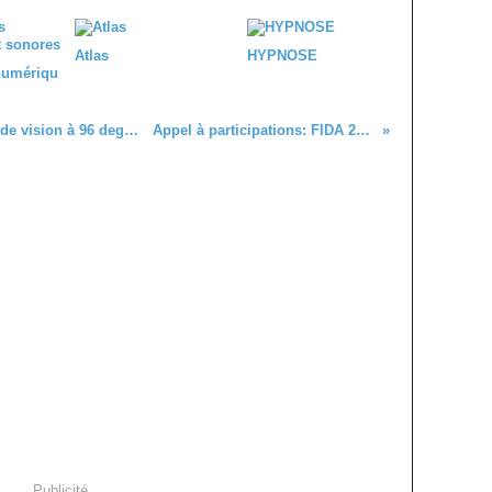
Atlas
HYPNOSE
numériqu
MIX: des lunettes AR avec un champ de vision à 96 degrés
Appel à participations: FIDA 2018
Publicité