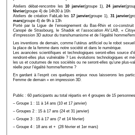
Ateliers débat-rencontre les
10 janvier
(groupe 1),
24 janvier
(gro
février
(groupe 4) de 14h30 à 16h
Ateliers de création FabLab les
17 janvier
(groupe 1),
31 janvier
(gr
mars
(groupe 4) de 9h à 13h
Porté par la Ligue de l’enseignement du Bas-Rhin et co-construit 
Canopé de Strasbourg, le Shadok et l’association AV.LAB, «
Citoye
d’impression 3D autour du transhumanisme et de l’égalité homme/fe
Les inventions de demain, comme l’utérus artificiel ou le robot sexu
la place de la femme dans notre société et dans le numérique.
Les avancées scientifiques et technologiques seront-elles source d
rendront-elles plus vulnérable ? Les évolutions technologiques et mé
les us et coutumes de nos sociétés ou ne seront-elles qu’une plus-va
réelle pour l’égalité homme/femme ?
En gardant à l’esprit ces quelques enjeux nous laisserons les partic
Femme de demain » en impression 3D.
Public : 60 participants au total répartis en 4 groupes de 15 personnes
– Groupe 1 : 11 à 14 ans (10 et 17 janvier)
– Groupes 2 : 15 à 17 ans (24 et 31 janvier)
– Groupe 3 : 15 à 17 ans (7 et 14 février)
– Groupe 4 : 18 ans et + (28 février et 1er mars)