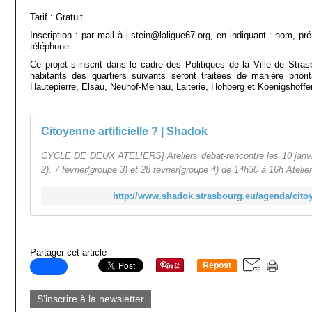
Tarif : Gratuit
Inscription : par mail à j.stein@laligue67.org, en indiquant : nom, 
téléphone.
Ce projet s’inscrit dans le cadre des Politiques de la Ville de Stras
habitants des quartiers suivants seront traitées de manière priorita
Hautepierre, Elsau, Neuhof-Meinau, Laiterie, Hohberg et Koenigshoffe
Citoyenne artificielle ? | Shadok
CYCLE DE DEUX ATELIERS] Ateliers débat-rencontre les 10 janvier
2), 7 février(groupe 3) et 28 février(groupe 4) de 14h30 à 16h Atelie
http://www.shadok.strasbourg.eu/agenda/citoye
Partager cet article
Repost
0
S'inscrire à la newsletter