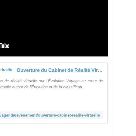
Ouverture du Cabinet de Réalité Virtuelle
n de réalité virtuelle sur l'Évolution Voyage au cœur de
tuelle autour de l'Évolution et de la classificati...
z/agenda/evenement/ouverture-cabinet-realite-virtuelle