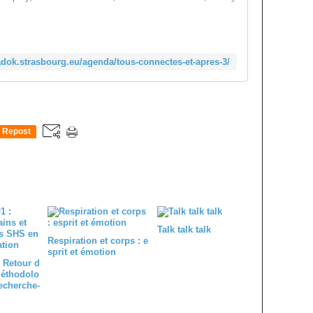
dok.strasbourg.eu/agenda/tous-connectes-et-apres-3/
Repost
0
Talk talk talk
Respiration et corps : e
sprit et émotion
 Retour d
méthodolo
echerche-