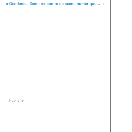
TUELLE
« Geodanse, 3ème rencontre de scène numérique » entre le Shadok et Barcelone
Publicité