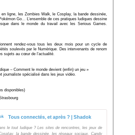
s en ligne, les Zombies Walk, le Cosplay, la bande dessinée,
 Pokémon Go… L’ensemble de ces pratiques ludiques dessine
usque dans le monde du travail avec les Serious Games.
onnent rendez-vous tous les deux mois pour un cycle de
iétés soulevés par le Numérique. Des intervenants de renom
s sujets au cœur de l’actualité.
ludique – Comment le monde devient (enfin) un jeu »
t journaliste spécialisé dans les jeux vidéo.
ces disponibles)
 Strasbourg
Tous connectés, et après ? | Shadok
dans le tout ludique ? Les sites de rencontres, les jeux de
 Cosplay, la bande dessinée, les réseaux sociaux, Candy