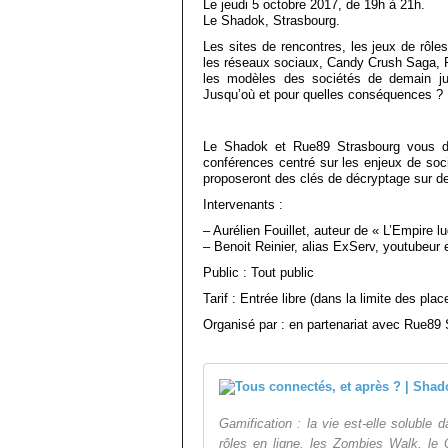
Le jeudi 5 octobre 2017, de 19h à 21h.
Le Shadok, Strasbourg.
Les sites de rencontres, les jeux de rôle
les réseaux sociaux, Candy Crush Saga,
les modèles des sociétés de demain j
Jusqu’où et pour quelles conséquences ?
Le Shadok et Rue89 Strasbourg vous d
conférences centré sur les enjeux de soc
proposeront des clés de décryptage sur de
Intervenants :
– Aurélien Fouillet, auteur de « L’Empire 
– Benoit Reinier, alias ExServ, youtubeur e
Public : Tout public
Tarif : Entrée libre (dans la limite des pla
Organisé par : en partenariat avec Rue89
Gamification : la vie est-elle soluble 
rôles en ligne, les Zombies Walk, le