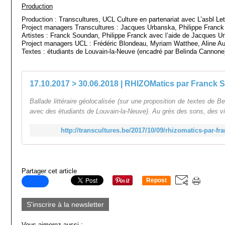
Production
Production : Transcultures, UCL Culture en partenariat avec L’asbl Let
Project managers Transcultures : Jacques Urbanska, Philippe Franck
Artistes : Franck Soundan, Philippe Franck avec l’aide de Jacques U
Project managers UCL : Frédéric Blondeau, Myriam Watthee, Aline Aul
Textes : étudiants de Louvain-la-Neuve (encadré par Belinda Cannone
17.10.2017 > 30.06.2018 | RHIZOMatics par Franck 
Ballade littéraire géolocalisée (sur une proposition de textes de B
avec des étudiants de Louvain-la-Neuve). Au grès des sons, des vi
http://transcultures.be/2017/10/09/rhizomatics-par-fr
Partager cet article
Repost
0
S'inscrire à la newsletter
Vous aimerez aussi :