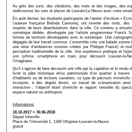
Au grès des sons, des vibrations, des mots et des images, des expé
redécouvrez les rues et places de Louvain-La Neuve avec votre smar
En août dernier, les étudiants-participants de l’atelier d’écriture « Ec
l’auteure française Belinda Cannone), ont inventé des mots, des 
inspirés de leurs déambulations dans la ville. Ce contenu a ensuite
numérique dédiée, développée par l’artiste programmeur Franck So
formes de territoire développées avec le numérique. Une cartographie
dégagée de leur travail commun. L’ensemble crée une balade sonore (
une série d’ambiances sonores créées par Philippe Franck) et multi
perception traditionnelle de la ville. Une expérience poétique et hype
son rythme, smartphone en main, pour découvrir Louvain-la-Ne
l’imaginaire.
Qu’il s’agisse de faire découvrir une ville par la captation et le rend
livrer la pâte historique et/ou patrimoniale d’un quartier à traver
d’habitants ou de lectures savantes, ce type de parcours immersifs e
incorpore, à des degrés divers, un travail de scénarisation ainsi
interactive ; l’objectif étant d’enrichir le rapport sensible du spe
espace naturel ou anthropisé.
Informations
18.10.2017 > 30.06.2018
Départ Inforville
Place de l’Université 1, 1348 Ottignies-Louvain-la-Neuve
gratuit